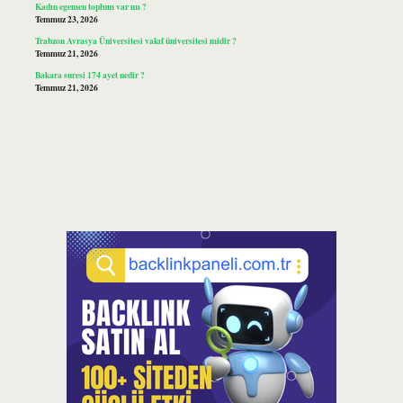
Kadın egemen toplum var mı ?
Temmuz 23, 2026
Trabzon Avrasya Üniversitesi vakıf üniversitesi midir ?
Temmuz 21, 2026
Bakara suresi 174 ayet nedir ?
Temmuz 21, 2026