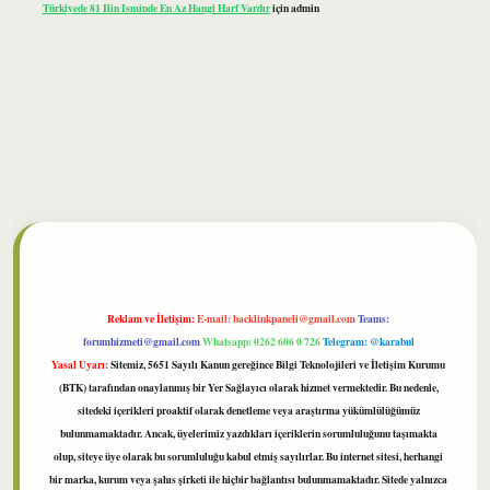
Türkiyede 81 Ilin Isminde En Az Hangi Harf Vardır
için
admin
bet
Reklam ve İletişim:
E-mail:
backlinkpaneli@gmail.com
Teams:
forumhizmeti@gmail.com
Whatsapp: 0262 606 0 726
Telegram: @karabul
Yasal Uyarı:
Sitemiz, 5651 Sayılı Kanun gereğince Bilgi Teknolojileri ve İletişim Kurumu
(BTK) tarafından onaylanmış bir Yer Sağlayıcı olarak hizmet vermektedir. Bu nedenle,
sitedeki içerikleri proaktif olarak denetleme veya araştırma yükümlülüğümüz
bulunmamaktadır. Ancak, üyelerimiz yazdıkları içeriklerin sorumluluğunu taşımakta
olup, siteye üye olarak bu sorumluluğu kabul etmiş sayılırlar. Bu internet sitesi, herhangi
bir marka, kurum veya şahıs şirketi ile hiçbir bağlantısı bulunmamaktadır. Sitede yalnızca