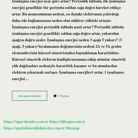
İyonlaşma enerjisi neye göre artar? Periyodik tabloda, ilk iyonlaşma
enerjisi genellikle bir periyotta soldan sağa doğru hareket ettikçe
artar. Bu momentumun nedeni, en dıştaki elektronun çekirdeğe
daha sıkı bağlanmasına neden olan nükleer yükteki artıştır.
İyonlaşma enerjisi periyodik tabloda nasıl artar? Periyodik tabloda
iyonlaşma enerjisi genellikle soldan sağa doğru artar, yukarıdan
aşağıya doğru azalır. İyonlaşma enerjisi neden 3 aşağı 5 yukarı? (3
aşağı, 5 yukarı) Sıralamanın değişmesinin nedeni 2A ve 5A grubu
elementlerinin küresel simetrisinden kaynaklanan kararlılıktır.
Küresel simetrik elektron konfigürasyonuna sahip atomlar simetrik
yük dağılımları nedeniyle kararlılık kazanır ve bu atomlardan
elektron çıkarmak zorlaşır. İyonlaşma enerjileri artar. 1 iyonlaşma
enerjisi…
İYonlaşma
Devamını okuyun
2 Yorum
Nasıl
Artar
https://appcalender.com.tr
https://dilegno.com.tr
https://gunlukkiralikdaireler.com.tr
Sitemap