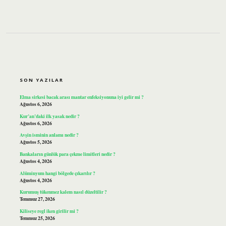
SIDEBAR
SON YAZILAR
Elma sirkesi bacak arası mantar enfeksiyonuna iyi gelir mi ?
Ağustos 6, 2026
Kur’an’daki ilk yasak nedir ?
Ağustos 6, 2026
Avşin isminin anlamı nedir ?
Ağustos 5, 2026
Bankaların günlük para çekme limitleri nedir ?
Ağustos 4, 2026
Alüminyum hangi bölgede çıkarılır ?
Ağustos 4, 2026
Kurumuş tükenmez kalem nasıl düzeltilir ?
Temmuz 27, 2026
Kiliseye regl iken girilir mi ?
Temmuz 25, 2026