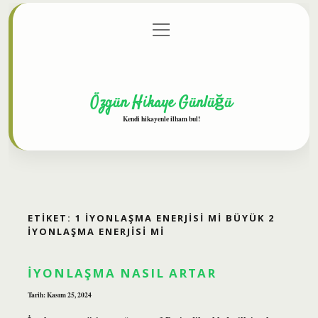
menüyü
Anasayfa
Gizlilik Politikası
Yasal Uyarı
aç
Hakkımızda
Özgün Hikaye Günlüğü
Kendi hikayenle ilham bul!
ETIKET:
1 IYONLAŞMA ENERJISI MI BÜYÜK 2
IYONLAŞMA ENERJISI MI
İYONLAŞMA NASIL ARTAR
Tarih: Kasım 25, 2024