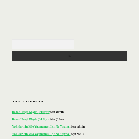
Arama
SON YORUMLAR
Bahar Hangi Köyde Çekiliyor
için
admin
Bahar Hangi Köyde Çekiliyor
için
Çoban
Yediklerinin Kilo Yapmaması Için Ne Yapmalı
için
admin
Yediklerinin Kilo Yapmaması Için Ne Yapmalı
için
Melis