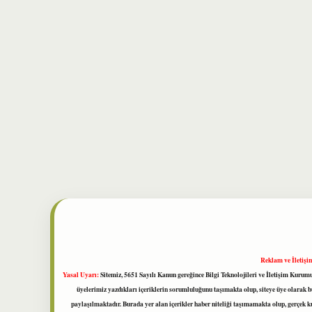
Reklam ve İletişi
Yasal Uyarı:
Sitemiz, 5651 Sayılı Kanun gereğince Bilgi Teknolojileri ve İletişim Kuru
üyelerimiz yazdıkları içeriklerin sorumluluğunu taşımakta olup, siteye üye olarak bu
paylaşılmaktadır. Burada yer alan içerikler haber niteliği taşımamakta olup, gerçek 