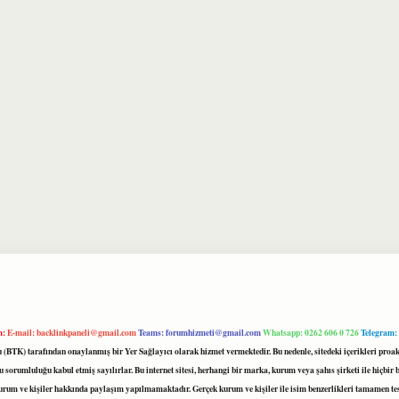
m:
E-mail:
backlinkpaneli@gmail.com
Teams:
forumhizmeti@gmail.com
Whatsapp: 0262 606 0 726
Telegram:
mu (BTK) tarafından onaylanmış bir Yer Sağlayıcı olarak hizmet vermektedir. Bu nedenle, sitedeki içerikleri 
 sorumluluğu kabul etmiş sayılırlar. Bu internet sitesi, herhangi bir marka, kurum veya şahıs şirketi ile hiçbi
kurum ve kişiler hakkında paylaşım yapılmamaktadır. Gerçek kurum ve kişiler ile isim benzerlikleri tamamen te