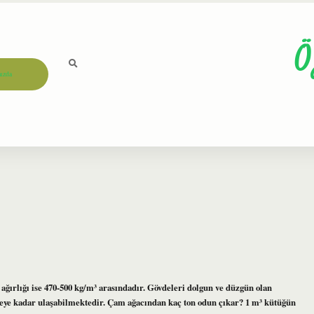
Ö
ızda
 ağırlığı ise 470-500 kg/m³ arasındadır. Gövdeleri dolgun ve düzgün olan
reye kadar ulaşabilmektedir. Çam ağacından kaç ton odun çıkar? 1 m³ kütüğün