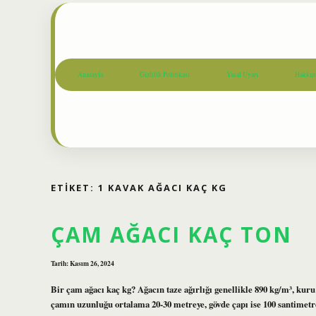
Anasayfa
Gizlilik Politikası
Yasal Uyarı
Hakkım
ETIKET:
1 KAVAK AĞACI KAÇ KG
ÇAM AĞACI KAÇ TON
Tarih: Kasım 26, 2024
Bir çam ağacı kaç kg? Ağacın taze ağırlığı genellikle 890 kg/m³, kuru
çamın uzunluğu ortalama 20-30 metreye, gövde çapı ise 100 santimet