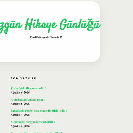
zgün Hikaye Günlüğü
Kendi hikayenle ilham bul!
SIDEBAR
ilbet
SON YAZILAR
Kur’an’daki ilk yasak nedir ?
Ağustos 6, 2026
Avşin isminin anlamı nedir ?
Ağustos 5, 2026
Bankaların günlük para çekme limitleri nedir ?
Ağustos 4, 2026
Alüminyum hangi bölgede çıkarılır ?
Ağustos 4, 2026
Kurumuş tükenmez kalem nasıl düzeltilir ?