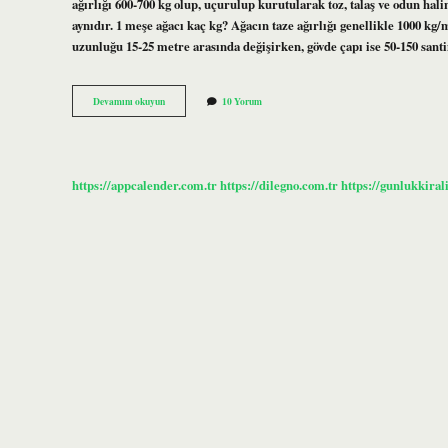
ağırlığı 600-700 kg olup, uçurulup kurutularak toz, talaş ve odun hali
aynıdır. 1 meşe ağacı kaç kg? Ağacın taze ağırlığı genellikle 1000 kg
uzunluğu 15-25 metre arasında değişirken, gövde çapı ise 50-150 san
Çam
Devamını okuyun
10 Yorum
Ağacı
Kaç
Ton
https://appcalender.com.tr
https://dilegno.com.tr
https://gunlukkiral