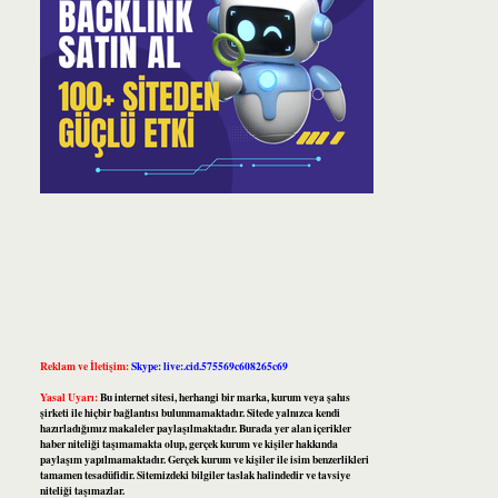
Reklam ve İletişim:
Skype: live:.cid.575569c608265c69
Yasal Uyarı:
Bu internet sitesi, herhangi bir marka, kurum veya şahıs
şirketi ile hiçbir bağlantısı bulunmamaktadır. Sitede yalnızca kendi
hazırladığımız makaleler paylaşılmaktadır. Burada yer alan içerikler
haber niteliği taşımamakta olup, gerçek kurum ve kişiler hakkında
paylaşım yapılmamaktadır. Gerçek kurum ve kişiler ile isim benzerlikleri
tamamen tesadüfidir. Sitemizdeki bilgiler taslak halindedir ve tavsiye
niteliği taşımazlar.