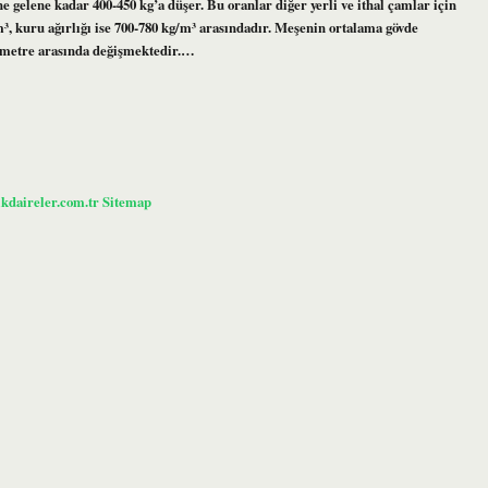
ne gelene kadar 400-450 kg’a düşer. Bu oranlar diğer yerli ve ithal çamlar için
/m³, kuru ağırlığı ise 700-780 kg/m³ arasındadır. Meşenin ortalama gövde
timetre arasında değişmektedir.…
ikdaireler.com.tr
Sitemap