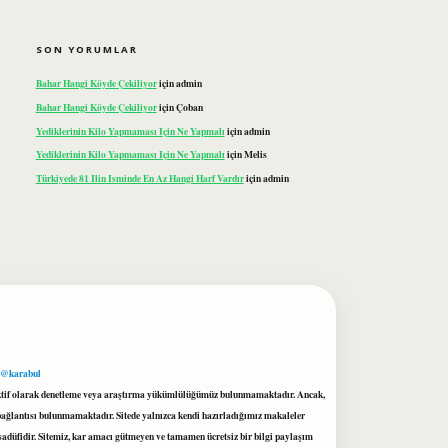
SON YORUMLAR
Bahar Hangi Köyde Çekiliyor
için
admin
Bahar Hangi Köyde Çekiliyor
için
Çoban
Yediklerinin Kilo Yapmaması Için Ne Yapmalı
için
admin
Yediklerinin Kilo Yapmaması Için Ne Yapmalı
için
Melis
Türkiyede 81 Ilin Isminde En Az Hangi Harf Vardır
için
admin
 @karabul
proaktif olarak denetleme veya araştırma yükümlülüğümüz bulunmamaktadır. Ancak,
r bağlantısı bulunmamaktadır. Sitede yalnızca kendi hazırladığımız makaleler
sadüfidir. Sitemiz, kar amacı gütmeyen ve tamamen ücretsiz bir bilgi paylaşım