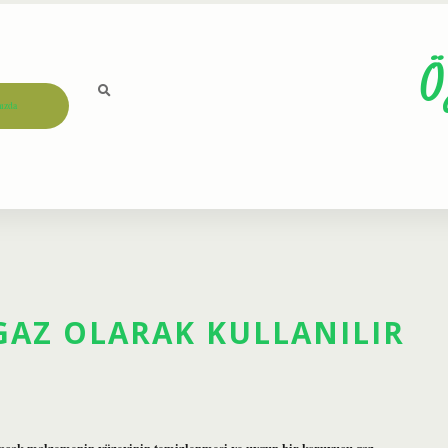
Ö
ızda
GAZ OLARAK KULLANILIR
pılacak malzemenin yüzeyinin temizlenmesi ve uygun bir koruyucu gaz