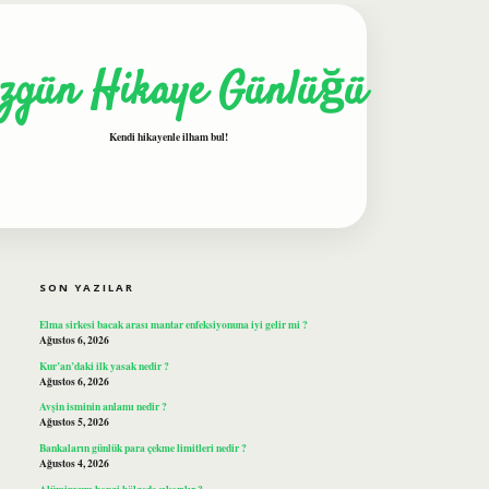
zgün Hikaye Günlüğü
Kendi hikayenle ilham bul!
SIDEBAR
ilbet
SON YAZILAR
Elma sirkesi bacak arası mantar enfeksiyonuna iyi gelir mi ?
Ağustos 6, 2026
Kur’an’daki ilk yasak nedir ?
Ağustos 6, 2026
Avşin isminin anlamı nedir ?
Ağustos 5, 2026
Bankaların günlük para çekme limitleri nedir ?
Ağustos 4, 2026
Alüminyum hangi bölgede çıkarılır ?