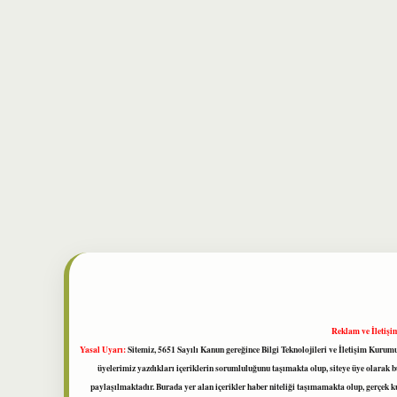
Reklam ve İletişi
Yasal Uyarı:
Sitemiz, 5651 Sayılı Kanun gereğince Bilgi Teknolojileri ve İletişim Kuru
üyelerimiz yazdıkları içeriklerin sorumluluğunu taşımakta olup, siteye üye olarak bu
paylaşılmaktadır. Burada yer alan içerikler haber niteliği taşımamakta olup, gerçek 