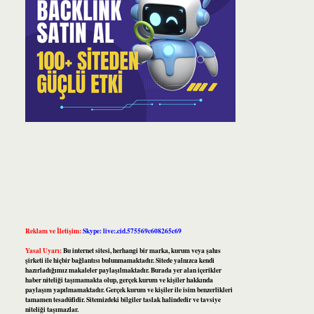
Reklam ve İletişim:
Skype: live:.cid.575569c608265c69
Yasal Uyarı:
Bu internet sitesi, herhangi bir marka, kurum veya şahıs
şirketi ile hiçbir bağlantısı bulunmamaktadır. Sitede yalnızca kendi
hazırladığımız makaleler paylaşılmaktadır. Burada yer alan içerikler
haber niteliği taşımamakta olup, gerçek kurum ve kişiler hakkında
paylaşım yapılmamaktadır. Gerçek kurum ve kişiler ile isim benzerlikleri
tamamen tesadüfidir. Sitemizdeki bilgiler taslak halindedir ve tavsiye
niteliği taşımazlar.