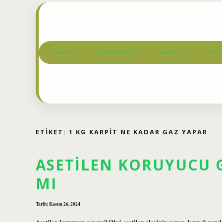
Anasayfa
Gizlilik Politikası
Yasal Uyarı
Hakkım
ETIKET:
1 KG KARPIT NE KADAR GAZ YAPAR
ASETILEN KORUYUCU 
MI
Tarih: Kasım 26, 2024
Asetilen koruyucu gaz mı? Oksi-asetilen alevinin yapısı, kaynak ya