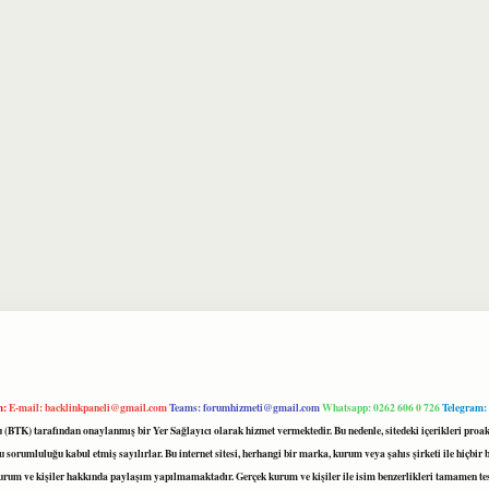
m:
E-mail:
backlinkpaneli@gmail.com
Teams:
forumhizmeti@gmail.com
Whatsapp: 0262 606 0 726
Telegram:
mu (BTK) tarafından onaylanmış bir Yer Sağlayıcı olarak hizmet vermektedir. Bu nedenle, sitedeki içerikleri 
 sorumluluğu kabul etmiş sayılırlar. Bu internet sitesi, herhangi bir marka, kurum veya şahıs şirketi ile hiçbi
kurum ve kişiler hakkında paylaşım yapılmamaktadır. Gerçek kurum ve kişiler ile isim benzerlikleri tamamen te