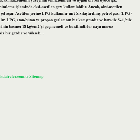
imleme işleminde oksi-asetilen gazı kullanılabilir. Ancak, oksi-asetilen
yol açar. Asetilen yerine LPG kullanılır mı? Sıvılaştırılmış petrol gazı (LPG)
nılır. LPG, etan-bütan ve propan gazlarının bir karışımıdır ve hava ile %1,9 ile
erinin basıncı 18 kg/cm2’yi geçmemeli ve bu silindirler ısıya maruz
ksiz bir gazdır ve yüksek…
ikdaireler.com.tr
Sitemap