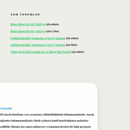
SON YORUMLAR
Bahar Hangi Köyde Çekiliyor
için
admin
Bahar Hangi Köyde Çekiliyor
için
Çoban
Yediklerinin Kilo Yapmaması Için Ne Yapmalı
için
admin
Yediklerinin Kilo Yapmaması Için Ne Yapmalı
için
Melis
Türkiyede 81 Ilin Isminde En Az Hangi Harf Vardır
için
admin
 @karabul
proaktif olarak denetleme veya araştırma yükümlülüğümüz bulunmamaktadır. Ancak,
r bağlantısı bulunmamaktadır. Sitede yalnızca kendi hazırladığımız makaleler
sadüfidir. Sitemiz, kar amacı gütmeyen ve tamamen ücretsiz bir bilgi paylaşım