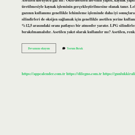
üretilmesiyle kaynak işleminin gerçekleştirilmesine olanak tanır. Leh
gazının kullanımı genellikle lehimleme işleminde daha iyi sonuçlara 
silindirleri de oksijen sağlamak için genellikle asetilen yerine kulla
%12,5 arasındaki oranı patlayıcı bir atmosfer yaratır. LPG silindirl
bırakılmamalıdır. Asetilen yakıt olarak kullanılır mı? Asetilen, ren
Asetilen
Devamını okuyun
Yorum Bırak
Koruyucu
Gaz
Olarak
Kullanılır
Mı
https://appcalender.com.tr
https://dilegno.com.tr
https://gunlukkiral