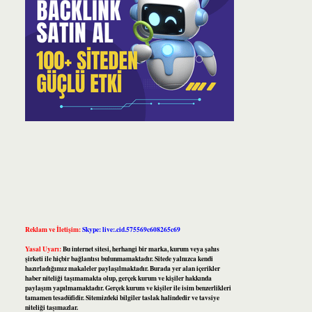
Reklam ve İletişim:
Skype: live:.cid.575569c608265c69
Yasal Uyarı:
Bu internet sitesi, herhangi bir marka, kurum veya şahıs
şirketi ile hiçbir bağlantısı bulunmamaktadır. Sitede yalnızca kendi
hazırladığımız makaleler paylaşılmaktadır. Burada yer alan içerikler
haber niteliği taşımamakta olup, gerçek kurum ve kişiler hakkında
paylaşım yapılmamaktadır. Gerçek kurum ve kişiler ile isim benzerlikleri
tamamen tesadüfidir. Sitemizdeki bilgiler taslak halindedir ve tavsiye
niteliği taşımazlar.