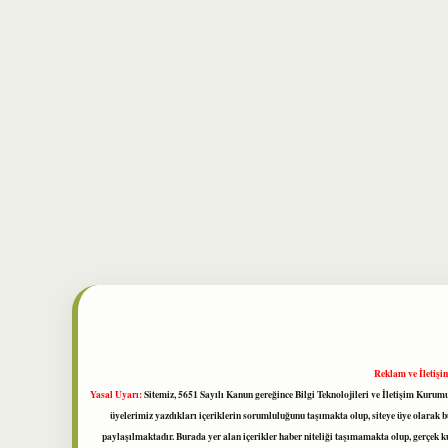
Reklam ve İletişi
Yasal Uyarı:
Sitemiz, 5651 Sayılı Kanun gereğince Bilgi Teknolojileri ve İletişim Kuru
üyelerimiz yazdıkları içeriklerin sorumluluğunu taşımakta olup, siteye üye olarak bu
paylaşılmaktadır. Burada yer alan içerikler haber niteliği taşımamakta olup, gerçek 