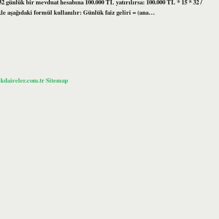
32 günlük bir mevduat hesabına 100.000 TL yatırılırsa: 100.000 TL * 15 * 32 /
ikle aşağıdaki formül kullanılır: Günlük faiz geliri = (ana…
ikdaireler.com.tr
Sitemap