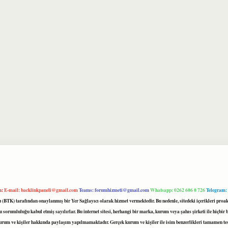
m:
E-mail:
backlinkpaneli@gmail.com
Teams:
forumhizmeti@gmail.com
Whatsapp: 0262 606 0 726
Telegram:
mu (BTK) tarafından onaylanmış bir Yer Sağlayıcı olarak hizmet vermektedir. Bu nedenle, sitedeki içerikleri 
 sorumluluğu kabul etmiş sayılırlar. Bu internet sitesi, herhangi bir marka, kurum veya şahıs şirketi ile hiçbi
kurum ve kişiler hakkında paylaşım yapılmamaktadır. Gerçek kurum ve kişiler ile isim benzerlikleri tamamen te