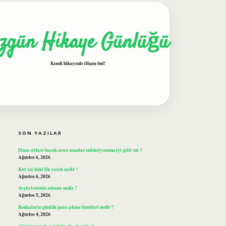
zgün Hikaye Günlüğü
Kendi hikayenle ilham bul!
SIDEBAR
ilbet
SON YAZILAR
Elma sirkesi bacak arası mantar enfeksiyonuna iyi gelir mi ?
Ağustos 6, 2026
Kur’an’daki ilk yasak nedir ?
Ağustos 6, 2026
Avşin isminin anlamı nedir ?
Ağustos 5, 2026
Bankaların günlük para çekme limitleri nedir ?
Ağustos 4, 2026
Alüminyum hangi bölgede çıkarılır ?