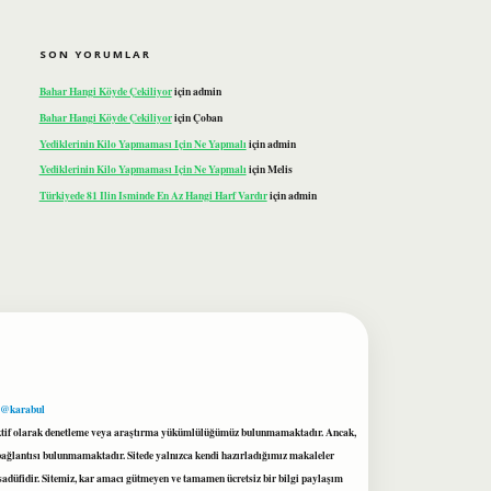
SON YORUMLAR
Bahar Hangi Köyde Çekiliyor
için
admin
Bahar Hangi Köyde Çekiliyor
için
Çoban
Yediklerinin Kilo Yapmaması Için Ne Yapmalı
için
admin
Yediklerinin Kilo Yapmaması Için Ne Yapmalı
için
Melis
Türkiyede 81 Ilin Isminde En Az Hangi Harf Vardır
için
admin
 @karabul
proaktif olarak denetleme veya araştırma yükümlülüğümüz bulunmamaktadır. Ancak,
r bağlantısı bulunmamaktadır. Sitede yalnızca kendi hazırladığımız makaleler
sadüfidir. Sitemiz, kar amacı gütmeyen ve tamamen ücretsiz bir bilgi paylaşım