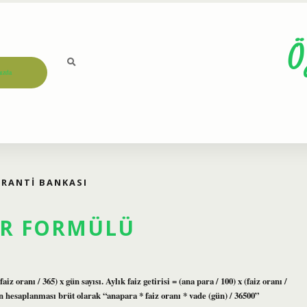
Ö
ızda
ARANTI BANKASI
IR FORMÜLÜ
iz oranı / 365) x gün sayısı. Aylık faiz getirisi = (ana para / 100) x (faiz oranı /
nin hesaplanması brüt olarak “anapara * faiz oranı * vade (gün) / 36500”