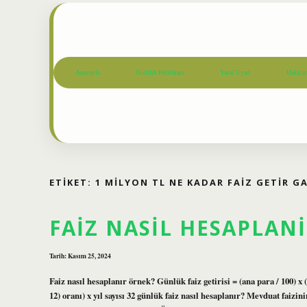
Anasayfa
Gizlilik Politikası
Yasal Uyarı
Hakkım
ETIKET:
1 MILYON TL NE KADAR FAIZ GETIR G
FAIZ NASIL HESAPLAN
Tarih: Kasım 25, 2024
Faiz nasıl hesaplanır örnek? Günlük faiz getirisi = (ana para / 100) x (fa
12) oranı) x yıl sayısı 32 günlük faiz nasıl hesaplanır? Mevduat faizi