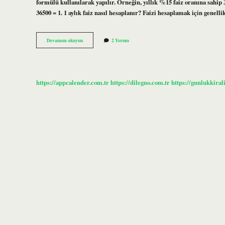
formülü kullanılarak yapılır. Örneğin, yıllık %15 faiz oranına sahip 
36500 = 1. 1 aylık faiz nasıl hesaplanır? Faizi hesaplamak için genell
Faiz
Devamını okuyun
2 Yorum
Nasil
Hesaplanir
Formülü
https://appcalender.com.tr
https://dilegno.com.tr
https://gunlukkiral