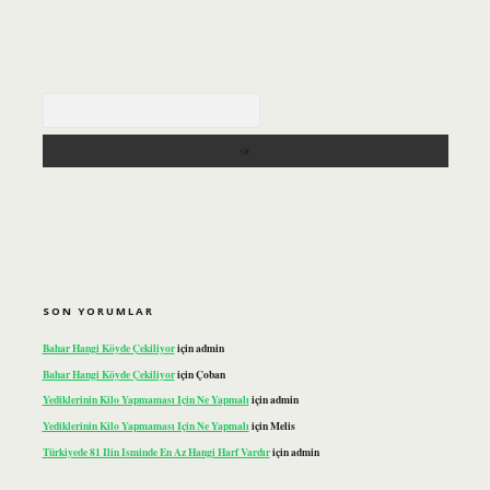
Arama
SON YORUMLAR
Bahar Hangi Köyde Çekiliyor
için
admin
Bahar Hangi Köyde Çekiliyor
için
Çoban
Yediklerinin Kilo Yapmaması Için Ne Yapmalı
için
admin
Yediklerinin Kilo Yapmaması Için Ne Yapmalı
için
Melis
Türkiyede 81 Ilin Isminde En Az Hangi Harf Vardır
için
admin