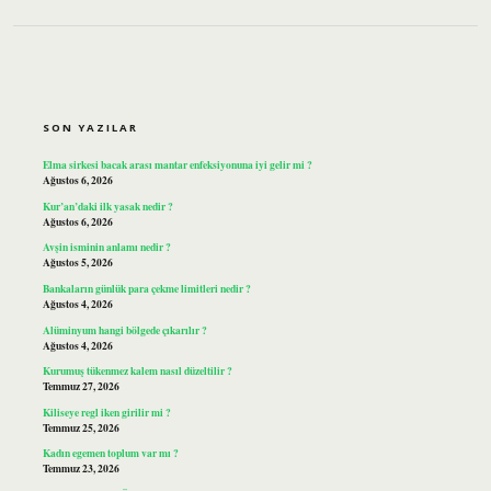
SIDEBAR
SON YAZILAR
Elma sirkesi bacak arası mantar enfeksiyonuna iyi gelir mi ?
Ağustos 6, 2026
Kur’an’daki ilk yasak nedir ?
Ağustos 6, 2026
Avşin isminin anlamı nedir ?
Ağustos 5, 2026
Bankaların günlük para çekme limitleri nedir ?
Ağustos 4, 2026
Alüminyum hangi bölgede çıkarılır ?
Ağustos 4, 2026
Kurumuş tükenmez kalem nasıl düzeltilir ?
Temmuz 27, 2026
Kiliseye regl iken girilir mi ?
Temmuz 25, 2026
Kadın egemen toplum var mı ?
Temmuz 23, 2026