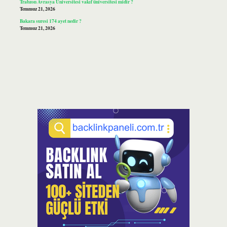
Trabzon Avrasya Üniversitesi vakıf üniversitesi midir ?
Temmuz 21, 2026
Bakara suresi 174 ayet nedir ?
Temmuz 21, 2026