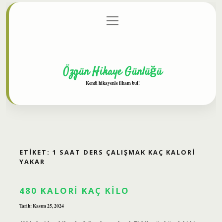
menüyü
Anasayfa
Gizlilik Politikası
Yasal Uyarı
aç
Hakkımızda
Özgün Hikaye Günlüğü
Kendi hikayenle ilham bul!
ETIKET:
1 SAAT DERS ÇALIŞMAK KAÇ KALORI
YAKAR
480 KALORI KAÇ KILO
Tarih: Kasım 25, 2024