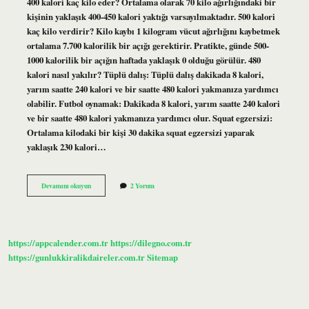
400 kalori kaç kilo eder? Ortalama olarak 70 kilo ağırlığındaki bir
kişinin yaklaşık 400-450 kalori yaktığı varsayılmaktadır. 500 kalori
kaç kilo verdirir? Kilo kaybı 1 kilogram vücut ağırlığını kaybetmek
ortalama 7.700 kalorilik bir açığı gerektirir. Pratikte, günde 500-
1000 kalorilik bir açığın haftada yaklaşık 0 olduğu görülür. 480
kalori nasıl yakılır? Tüplü dalış: Tüplü dalış dakikada 8 kalori,
yarım saatte 240 kalori ve bir saatte 480 kalori yakmanıza yardımcı
olabilir. Futbol oynamak: Dakikada 8 kalori, yarım saatte 240 kalori
ve bir saatte 480 kalori yakmanıza yardımcı olur. Squat egzersizi:
Ortalama kilodaki bir kişi 30 dakika squat egzersizi yaparak
yaklaşık 230 kalori…
480
Devamını okuyun
2 Yorum
Kalori
Kaç
Kilo
https://appcalender.com.tr
https://dilegno.com.tr
https://gunlukkiralikdaireler.com.tr
Sitemap