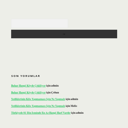
Arama
SON YORUMLAR
Bahar Hangi Köyde Çekiliyor
için
admin
Bahar Hangi Köyde Çekiliyor
için
Çoban
Yediklerinin Kilo Yapmaması Için Ne Yapmalı
için
admin
Yediklerinin Kilo Yapmaması Için Ne Yapmalı
için
Melis
Türkiyede 81 Ilin Isminde En Az Hangi Harf Vardır
için
admin