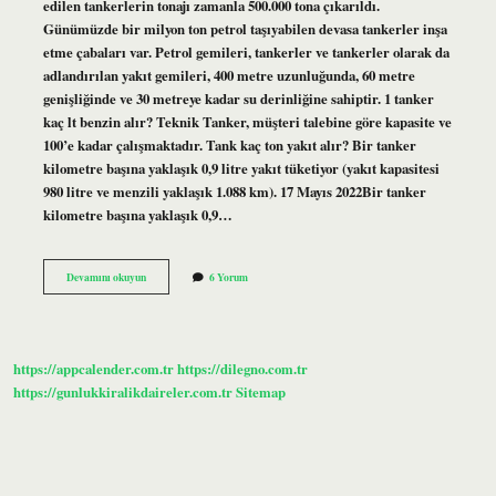
edilen tankerlerin tonajı zamanla 500.000 tona çıkarıldı.
Günümüzde bir milyon ton petrol taşıyabilen devasa tankerler inşa
etme çabaları var. Petrol gemileri, tankerler ve tankerler olarak da
adlandırılan yakıt gemileri, 400 metre uzunluğunda, 60 metre
genişliğinde ve 30 metreye kadar su derinliğine sahiptir. 1 tanker
kaç lt benzin alır? Teknik Tanker, müşteri talebine göre kapasite ve
100’e kadar çalışmaktadır. Tank kaç ton yakıt alır? Bir tanker
kilometre başına yaklaşık 0,9 litre yakıt tüketiyor (yakıt kapasitesi
980 litre ve menzili yaklaşık 1.088 km). 17 Mayıs 2022Bir tanker
kilometre başına yaklaşık 0,9…
1
Devamını okuyun
6 Yorum
Tanker
Kaç
Ton
Yakıt
Alır
https://appcalender.com.tr
https://dilegno.com.tr
https://gunlukkiralikdaireler.com.tr
Sitemap