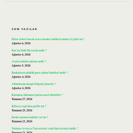
SIDEBAR
SON YAZILAR
Elma sirkesi bacak arası mantar enfeksiyonuna iyi gelir mi ?
Ağustos 6, 2026
Kur’an’daki ilk yasak nedir ?
Ağustos 6, 2026
Avşin isminin anlamı nedir ?
Ağustos 5, 2026
Bankaların günlük para çekme limitleri nedir ?
Ağustos 4, 2026
Alüminyum hangi bölgede çıkarılır ?
Ağustos 4, 2026
Kurumuş tükenmez kalem nasıl düzeltilir ?
Temmuz 27, 2026
Kiliseye regl iken girilir mi ?
Temmuz 25, 2026
Kadın egemen toplum var mı ?
Temmuz 23, 2026
Trabzon Avrasya Üniversitesi vakıf üniversitesi midir ?
Temmuz 21, 2026