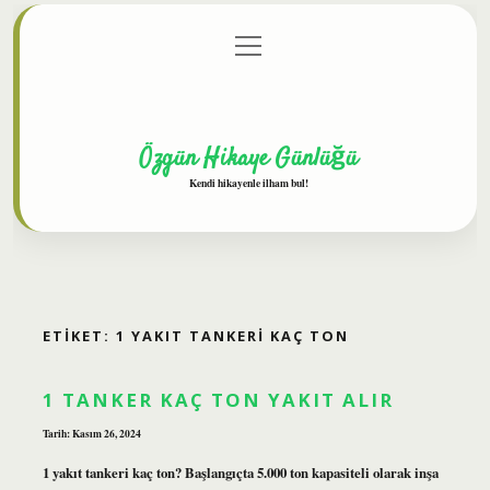
menüyü
Anasayfa
Gizlilik Politikası
Yasal Uyarı
aç
Hakkımızda
Özgün Hikaye Günlüğü
Kendi hikayenle ilham bul!
ETIKET:
1 YAKIT TANKERI KAÇ TON
1 TANKER KAÇ TON YAKIT ALIR
Tarih: Kasım 26, 2024
1 yakıt tankeri kaç ton? Başlangıçta 5.000 ton kapasiteli olarak inşa