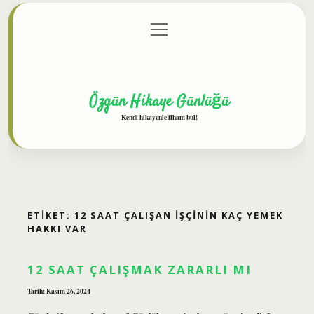
menüyü
Anasayfa
Gizlilik Politikası
Yasal Uyarı
aç
Hakkımızda
Özgün Hikaye Günlüğü
Kendi hikayenle ilham bul!
ETIKET:
12 SAAT ÇALIŞAN IŞÇININ KAÇ YEMEK
HAKKI VAR
12 SAAT ÇALIŞMAK ZARARLI MI
Tarih: Kasım 26, 2024