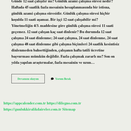
Günde 12 saat çalışılır mı? Günlük azami çalışma süresi nedir?
Haftada 45 saatlik fazla mesainin hesaplanmasında bir istisna,
günlük azami çalışma süresidir. Günlük çalışma süresi hiçbir
koşulda 11 saati aşamaz. Bir işçi 12 saat çalışabilir mi?
Yönetmeliğin 4/3. maddesine göre günlük çalışma süresi 11 saati
geçemez. 12 saat çalışan kaç saat dinlenir? Bu durumda 12 saat
çalışma 24 saat dinlenme; 24 saat çalışma, 24 saat dinlenme, 24 saat
çalışma 48 saat dinlenme gibi çalışma biçimleri 24 saatlik kesintisiz
dinlenmeden bahsettiğinden, çalışanın hafta tatili ücretine
başvurması mümkün değildir. Fazla çalışmak zararlı mı? Son on
yılda yapılan araştırmalar, fazla mesainin ve uzun…
12
Devamını okuyun
Yorum Bırak
Saat
Çalışmak
Zararlı
Mı
https://appcalender.com.tr
https://dilegno.com.tr
https://gunlukkiralikdaireler.com.tr
Sitemap