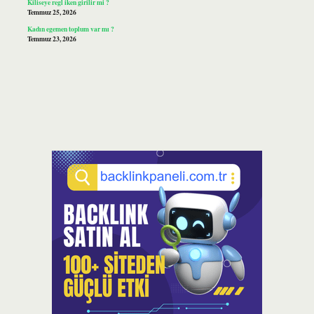
Kiliseye regl iken girilir mi ?
Temmuz 25, 2026
Kadın egemen toplum var mı ?
Temmuz 23, 2026