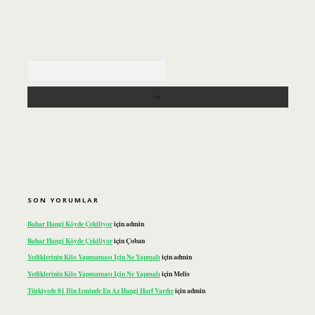
Arama
SON YORUMLAR
Bahar Hangi Köyde Çekiliyor
için
admin
Bahar Hangi Köyde Çekiliyor
için
Çoban
Yediklerinin Kilo Yapmaması Için Ne Yapmalı
için
admin
Yediklerinin Kilo Yapmaması Için Ne Yapmalı
için
Melis
Türkiyede 81 Ilin Isminde En Az Hangi Harf Vardır
için
admin