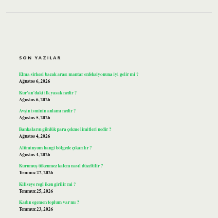
SIDEBAR
SON YAZILAR
Elma sirkesi bacak arası mantar enfeksiyonuna iyi gelir mi ?
Ağustos 6, 2026
Kur’an’daki ilk yasak nedir ?
Ağustos 6, 2026
Avşin isminin anlamı nedir ?
Ağustos 5, 2026
Bankaların günlük para çekme limitleri nedir ?
Ağustos 4, 2026
Alüminyum hangi bölgede çıkarılır ?
Ağustos 4, 2026
Kurumuş tükenmez kalem nasıl düzeltilir ?
Temmuz 27, 2026
Kiliseye regl iken girilir mi ?
Temmuz 25, 2026
Kadın egemen toplum var mı ?
Temmuz 23, 2026