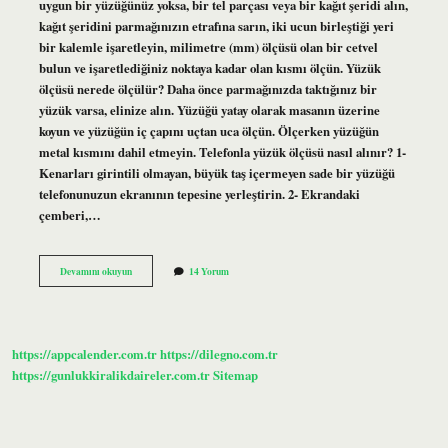
uygun bir yüzüğünüz yoksa, bir tel parçası veya bir kağıt şeridi alın,
kağıt şeridini parmağınızın etrafına sarın, iki ucun birleştiği yeri
bir kalemle işaretleyin, milimetre (mm) ölçüsü olan bir cetvel
bulun ve işaretlediğiniz noktaya kadar olan kısmı ölçün. Yüzük
ölçüsü nerede ölçülür? Daha önce parmağınızda taktığınız bir
yüzük varsa, elinize alın. Yüzüğü yatay olarak masanın üzerine
koyun ve yüzüğün iç çapını uçtan uca ölçün. Ölçerken yüzüğün
metal kısmını dahil etmeyin. Telefonla yüzük ölçüsü nasıl alınır? 1-
Kenarları girintili olmayan, büyük taş içermeyen sade bir yüzüğü
telefonunuzun ekranının tepesine yerleştirin. 2- Ekrandaki
çemberi,…
Kuyumcu
Devamını okuyun
14 Yorum
Yüzük
Ölçüsü
Alır
Mı
https://appcalender.com.tr
https://dilegno.com.tr
https://gunlukkiralikdaireler.com.tr
Sitemap