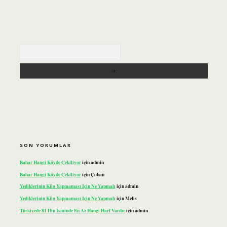
Arama
SON YORUMLAR
Bahar Hangi Köyde Çekiliyor
için
admin
Bahar Hangi Köyde Çekiliyor
için
Çoban
Yediklerinin Kilo Yapmaması Için Ne Yapmalı
için
admin
Yediklerinin Kilo Yapmaması Için Ne Yapmalı
için
Melis
Türkiyede 81 Ilin Isminde En Az Hangi Harf Vardır
için
admin