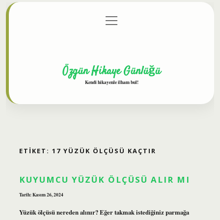
menüyü
Anasayfa
Gizlilik Politikası
Yasal Uyarı
aç
Hakkımızda
Özgün Hikaye Günlüğü
Kendi hikayenle ilham bul!
ETIKET:
17 YÜZÜK ÖLÇÜSÜ KAÇTIR
KUYUMCU YÜZÜK ÖLÇÜSÜ ALIR MI
Tarih: Kasım 26, 2024
Yüzük ölçüsü nereden alınır? Eğer takmak istediğiniz parmağa