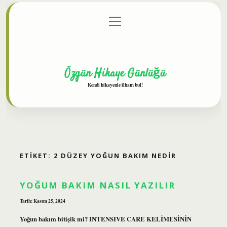
menüyü
Anasayfa
Gizlilik Politikası
Yasal Uyarı
aç
Hakkımızda
Özgün Hikaye Günlüğü
Kendi hikayenle ilham bul!
ETIKET:
2 DÜZEY YOĞUN BAKIM NEDIR
YOĞUM BAKIM NASIL YAZILIR
Tarih: Kasım 25, 2024
Yoğun bakım bitişik mi? INTENSIVE CARE KELİMESİNİN