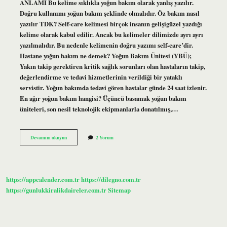
ANLAMI Bu kelime sıklıkla yoğun bakım olarak yanlış yazılır.
Doğru kullanımı yoğun bakım şeklinde olmalıdır. Öz bakım nasıl
yazılır TDK? Self-care kelimesi birçok insanın gelişigüzel yazdığı
kelime olarak kabul edilir. Ancak bu kelimeler dilimizde ayrı ayrı
yazılmalıdır. Bu nedenle kelimenin doğru yazımı self-care’dir.
Hastane yoğun bakım ne demek? Yoğun Bakım Ünitesi (YBÜ);
Yakın takip gerektiren kritik sağlık sorunları olan hastaların takip,
değerlendirme ve tedavi hizmetlerinin verildiği bir yataklı
servistir. Yoğun bakımda tedavi gören hastalar günde 24 saat izlenir.
En ağır yoğun bakım hangisi? Üçüncü basamak yoğun bakım
üniteleri, son nesil teknolojik ekipmanlarla donatılmış,…
Yoğum
Devamını okuyun
2 Yorum
Bakım
Nasıl
Yazılır
https://appcalender.com.tr
https://dilegno.com.tr
https://gunlukkiralikdaireler.com.tr
Sitemap