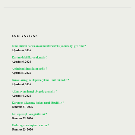
SIDEBAR
SON YAZILAR
Elma sirkesi bacak arası mantar enfeksiyonuna iyi gelir mi ?
Ağustos 6, 2026
Kur’an’daki ilk yasak nedir ?
Ağustos 6, 2026
Avşin isminin anlamı nedir ?
Ağustos 5, 2026
Bankaların günlük para çekme limitleri nedir ?
Ağustos 4, 2026
Alüminyum hangi bölgede çıkarılır ?
Ağustos 4, 2026
Kurumuş tükenmez kalem nasıl düzeltilir ?
Temmuz 27, 2026
Kiliseye regl iken girilir mi ?
Temmuz 25, 2026
Kadın egemen toplum var mı ?
Temmuz 23, 2026