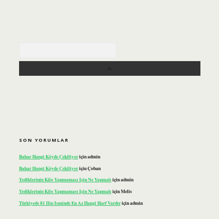
Arama
SON YORUMLAR
Bahar Hangi Köyde Çekiliyor
için
admin
Bahar Hangi Köyde Çekiliyor
için
Çoban
Yediklerinin Kilo Yapmaması Için Ne Yapmalı
için
admin
Yediklerinin Kilo Yapmaması Için Ne Yapmalı
için
Melis
Türkiyede 81 Ilin Isminde En Az Hangi Harf Vardır
için
admin