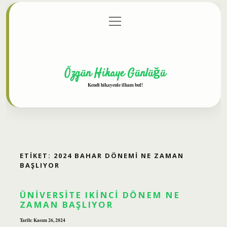
menüyü
Anasayfa
Gizlilik Politikası
Yasal Uyarı
aç
Hakkımızda
Özgün Hikaye Günlüğü
Kendi hikayenle ilham bul!
ETIKET:
2024 BAHAR DÖNEMI NE ZAMAN
BAŞLIYOR
ÜNIVERSITE IKINCI DÖNEM NE
ZAMAN BAŞLIYOR
Tarih: Kasım 26, 2024