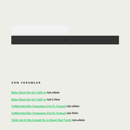
Arama
SON YORUMLAR
Bahar Hangi Köyde Çekiliyor
için
admin
Bahar Hangi Köyde Çekiliyor
için
Çoban
Yediklerinin Kilo Yapmaması Için Ne Yapmalı
için
admin
Yediklerinin Kilo Yapmaması Için Ne Yapmalı
için
Melis
Türkiyede 81 Ilin Isminde En Az Hangi Harf Vardır
için
admin