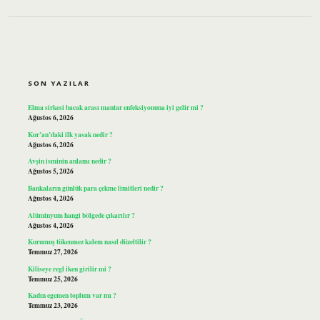
SIDEBAR
SON YAZILAR
Elma sirkesi bacak arası mantar enfeksiyonuna iyi gelir mi ?
Ağustos 6, 2026
Kur’an’daki ilk yasak nedir ?
Ağustos 6, 2026
Avşin isminin anlamı nedir ?
Ağustos 5, 2026
Bankaların günlük para çekme limitleri nedir ?
Ağustos 4, 2026
Alüminyum hangi bölgede çıkarılır ?
Ağustos 4, 2026
Kurumuş tükenmez kalem nasıl düzeltilir ?
Temmuz 27, 2026
Kiliseye regl iken girilir mi ?
Temmuz 25, 2026
Kadın egemen toplum var mı ?
Temmuz 23, 2026