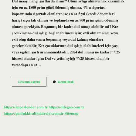
Dul maaşı hangi şartlarda alınır? Ölüm aylığı almaya hak kazanmak
için en az 1800 prim günü ödenmiş olması, 4/1-a sigortası
kapsamında sigortalı olanların ise en az 5 yıl (kredi dönemleri
hariç) sigortalı olması ve toplamda en az 900 prim günü ödenmiş
olması gerekiyor. Boşanmış bir kadın dul maaşı alabilir mi? Kız
çocuklarına dul aylığı bağlanabilmesi için; evli olmamaları veya
evli olup daha sonra boşanmış veya dul kalmış olmaları
gerekmektedir. Kız çocuklarının dul aylığı alabilmeleri için yaş
veya eğitim şartı aranmamaktadır. 2024 dul maaşı ne kadar? %25
hissesi olanlar için: Dul ve yetim aylığı %25 hissesi olan bir
vatandaşa en az…
Dul
Devamını okuyun
Yorum Bırak
Kadın
Maaşı
Kimlere
Verilir
https://appcalender.com.tr
https://dilegno.com.tr
https://gunlukkiralikdaireler.com.tr
Sitemap