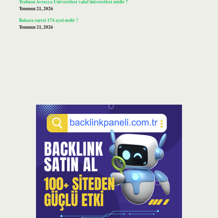
Trabzon Avrasya Üniversitesi vakıf üniversitesi midir ?
Temmuz 21, 2026
Bakara suresi 174 ayet nedir ?
Temmuz 21, 2026