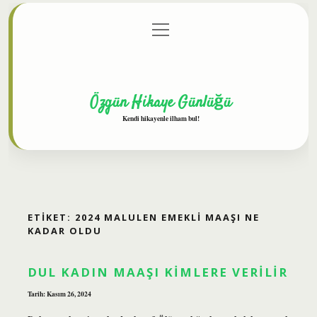
menüyü
Anasayfa
Gizlilik Politikası
Yasal Uyarı
aç
Hakkımızda
Özgün Hikaye Günlüğü
Kendi hikayenle ilham bul!
ETIKET:
2024 MALULEN EMEKLI MAAŞI NE
KADAR OLDU
DUL KADIN MAAŞI KIMLERE VERILIR
Tarih: Kasım 26, 2024