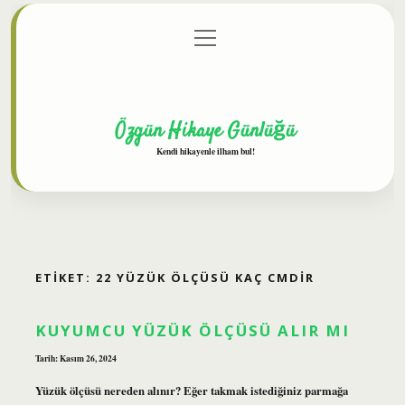
menüyü
Anasayfa
Gizlilik Politikası
Yasal Uyarı
aç
Hakkımızda
Özgün Hikaye Günlüğü
Kendi hikayenle ilham bul!
ETIKET:
22 YÜZÜK ÖLÇÜSÜ KAÇ CMDIR
KUYUMCU YÜZÜK ÖLÇÜSÜ ALIR MI
Tarih: Kasım 26, 2024
Yüzük ölçüsü nereden alınır? Eğer takmak istediğiniz parmağa