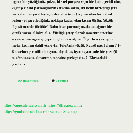
uygun bir yüzüğünüz yoksa, bir tel parçası veya bir kağıt şeridi alın,
kağıt şeridini parmağınızın etrafına sarın, iki ucun birleştiği yeri
bir kalemle işaretleyin, milimetre (mm) ölçüsü olan bir cetvel
bulun ve işaretlediğiniz noktaya kadar olan kısmı ölçün. Yüzük
ölçüsü nerede ölçülür? Daha önce parmağınızda taktığınız bir
yüzük varsa, elinize alın. Yüzüğü yatay olarak masanın üzerine
koyun ve yüzüğün iç çapını uçtan uca ölçün. Ölçerken yüzüğün
metal kısmını dahil etmeyin. Telefonla yüzük ölçüsü nasıl alınır? 1-
Kenarları girintili olmayan, büyük taş içermeyen sade bir yüzüğü
telefonunuzun ekranının tepesine yerleştirin. 2- Ekrandaki
çemberi,…
Kuyumcu
Devamını okuyun
14 Yorum
Yüzük
Ölçüsü
Alır
Mı
https://appcalender.com.tr
https://dilegno.com.tr
https://gunlukkiralikdaireler.com.tr
Sitemap