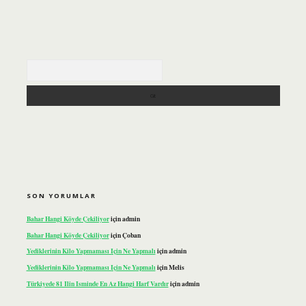
Arama
SON YORUMLAR
Bahar Hangi Köyde Çekiliyor
için
admin
Bahar Hangi Köyde Çekiliyor
için
Çoban
Yediklerinin Kilo Yapmaması Için Ne Yapmalı
için
admin
Yediklerinin Kilo Yapmaması Için Ne Yapmalı
için
Melis
Türkiyede 81 Ilin Isminde En Az Hangi Harf Vardır
için
admin