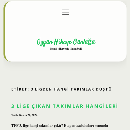
menüyü
Anasayfa
Gizlilik Politikası
Yasal Uyarı
aç
Hakkımızda
Özgün Hikaye Günlüğü
Kendi hikayenle ilham bul!
ETIKET:
3 LIGDEN HANGI TAKIMLAR DÜŞTÜ
3 LIGE ÇIKAN TAKIMLAR HANGILERI
Tarih: Kasım 26, 2024
TFF 3. lige hangi takımlar çıktı? Etap müsabakaları sonunda