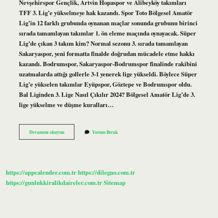
Nevşehirspor Gençlik, Artvin Hopaspor ve Alibeyköy takımları
TFF 3. Lig’e yükselmeye hak kazandı. Spor Toto Bölgesel Amatör
Lig’in 12 farklı grubunda oynanan maçlar sonunda grubunu birinci
sırada tamamlayan takımlar 1. ön eleme maçında oynayacak. Süper
Lig’de çıkan 3 takım kim? Normal sezonu 3. sırada tamamlayan
Sakaryaspor, yeni formatta finalde doğrudan mücadele etme hakkı
kazandı. Bodrumspor, Sakaryaspor-Bodrumspor finalinde rakibini
uzatmalarda attığı gollerle 3-1 yenerek lige yükseldi. Böylece Süper
Lig’e yükselen takımlar Eyüpspor, Göztepe ve Bodrumspor oldu.
Bal Liginden 3. Lige Nasıl Çıkılır 2024? Bölgesel Amatör Lig’de 3.
lige yükselme ve düşme kuralları…
3
Devamını okuyun
Yorum Bırak
Lige
Çıkan
Takımlar
Hangileri
https://appcalender.com.tr
https://dilegno.com.tr
https://gunlukkiralikdaireler.com.tr
Sitemap