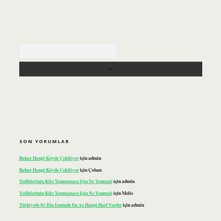
Arama
SON YORUMLAR
Bahar Hangi Köyde Çekiliyor
için
admin
Bahar Hangi Köyde Çekiliyor
için
Çoban
Yediklerinin Kilo Yapmaması Için Ne Yapmalı
için
admin
Yediklerinin Kilo Yapmaması Için Ne Yapmalı
için
Melis
Türkiyede 81 Ilin Isminde En Az Hangi Harf Vardır
için
admin