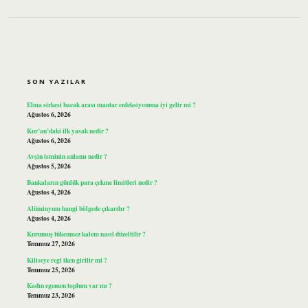
SIDEBAR
SON YAZILAR
Elma sirkesi bacak arası mantar enfeksiyonuna iyi gelir mi ?
Ağustos 6, 2026
Kur’an’daki ilk yasak nedir ?
Ağustos 6, 2026
Avşin isminin anlamı nedir ?
Ağustos 5, 2026
Bankaların günlük para çekme limitleri nedir ?
Ağustos 4, 2026
Alüminyum hangi bölgede çıkarılır ?
Ağustos 4, 2026
Kurumuş tükenmez kalem nasıl düzeltilir ?
Temmuz 27, 2026
Kiliseye regl iken girilir mi ?
Temmuz 25, 2026
Kadın egemen toplum var mı ?
Temmuz 23, 2026