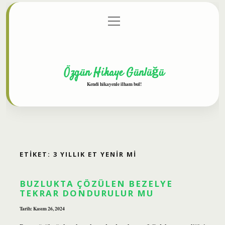
menüyü
Anasayfa
Gizlilik Politikası
Yasal Uyarı
aç
Hakkımızda
Özgün Hikaye Günlüğü
Kendi hikayenle ilham bul!
ETIKET:
3 YILLIK ET YENIR MI
BUZLUKTA ÇÖZÜLEN BEZELYE
TEKRAR DONDURULUR MU
Tarih: Kasım 26, 2024