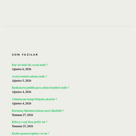
SIDEBAR
SON YAZILAR
Kur’an’daki ilk yasak nedir ?
Ağustos 6, 2026
Avşin isminin anlamı nedir ?
Ağustos 5, 2026
Bankaların günlük para çekme limitleri nedir ?
Ağustos 4, 2026
Alüminyum hangi bölgede çıkarılır ?
Ağustos 4, 2026
Kurumuş tükenmez kalem nasıl düzeltilir ?
Temmuz 27, 2026
Kiliseye regl iken girilir mi ?
Temmuz 25, 2026
Kadın egemen toplum var mı ?