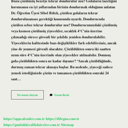
Buzu çözülmüş bezelye tekrar dondurulur mu? Gıdaların tazeliğini
korumanın en iyi yollarından birinin dondurmak olduğunu anlatan
Dr. Öğretim Üyesi Sibel Bölek, çözülen gıdaların tekrar
dondurulmaması gerektiği konusunda uyardı. Dondurucuda
çözülen sebze tekrar dondurulur mu? Dondurucunuzdaki çözülmüş
veya kısmen çözülmüş yiyecekler, sıcaklık 4°C’nin üzerine
çıkmadığı sürece güvenli bir şekilde yeniden dondurulabilir.
Yiyeceklerin kalitesinde bazı değişiklikler fark edebilirsiniz, ancak
yine de yenmesi güvenli olacaktır. Çözüldükten sonra iki saatten
uzun süre 4°C’nin üzerinde olan yiyecekler atılmalıdır. Donmuş
gıda çözüldükten sonra ne kadar dayanır? “Ancak çözüldüğünde,
durmuş zaman tekrar akmaya başlar. Bu nedenle, yiyeceği sadece
yemek istediğinizde çözün ve tamamen çözüldükten sonraki 24
saat…
Buzlukta
Devamını okuyun
Yorum Bırak
Çözülen
Bezelye
Tekrar
Dondurulur
Mu
https://appcalender.com.tr
https://dilegno.com.tr
https://gunlukkiralikdaireler.com.tr
Sitemap