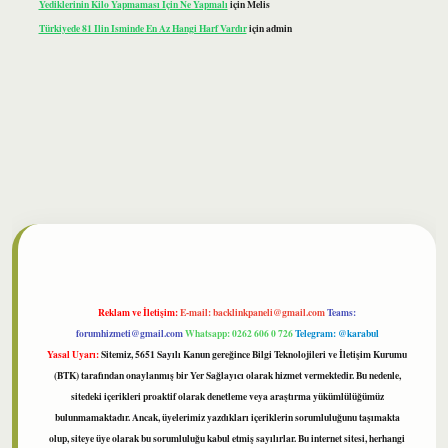
Yediklerinin Kilo Yapmaması Için Ne Yapmalı
için
Melis
Türkiyede 81 Ilin Isminde En Az Hangi Harf Vardır
için
admin
lbet
Reklam ve İletişim:
E-mail:
backlinkpaneli@gmail.com
Teams:
forumhizmeti@gmail.com
Whatsapp: 0262 606 0 726
Telegram: @karabul
Yasal Uyarı:
Sitemiz, 5651 Sayılı Kanun gereğince Bilgi Teknolojileri ve İletişim Kurumu
(BTK) tarafından onaylanmış bir Yer Sağlayıcı olarak hizmet vermektedir. Bu nedenle,
sitedeki içerikleri proaktif olarak denetleme veya araştırma yükümlülüğümüz
bulunmamaktadır. Ancak, üyelerimiz yazdıkları içeriklerin sorumluluğunu taşımakta
olup, siteye üye olarak bu sorumluluğu kabul etmiş sayılırlar. Bu internet sitesi, herhangi