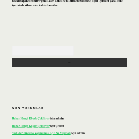
backlinkpanelicomtr@gmail.com
adresine bildirmeniz halinde, ilgili içerikler yasal süre
içerisinde sitemizden kaldırılacaktır.
Arama
SON YORUMLAR
Bahar Hangi Köyde Çekiliyor
için
admin
Bahar Hangi Köyde Çekiliyor
için
Çoban
Yediklerinin Kilo Yapmaması Için Ne Yapmalı
için
admin