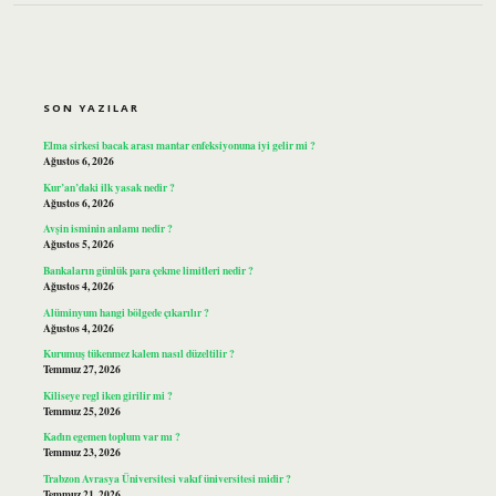
SIDEBAR
SON YAZILAR
Elma sirkesi bacak arası mantar enfeksiyonuna iyi gelir mi ?
Ağustos 6, 2026
Kur’an’daki ilk yasak nedir ?
Ağustos 6, 2026
Avşin isminin anlamı nedir ?
Ağustos 5, 2026
Bankaların günlük para çekme limitleri nedir ?
Ağustos 4, 2026
Alüminyum hangi bölgede çıkarılır ?
Ağustos 4, 2026
Kurumuş tükenmez kalem nasıl düzeltilir ?
Temmuz 27, 2026
Kiliseye regl iken girilir mi ?
Temmuz 25, 2026
Kadın egemen toplum var mı ?
Temmuz 23, 2026
Trabzon Avrasya Üniversitesi vakıf üniversitesi midir ?
Temmuz 21, 2026