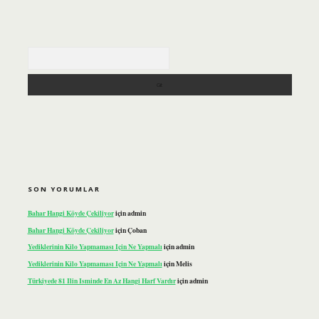
Arama
SON YORUMLAR
Bahar Hangi Köyde Çekiliyor
için
admin
Bahar Hangi Köyde Çekiliyor
için
Çoban
Yediklerinin Kilo Yapmaması Için Ne Yapmalı
için
admin
Yediklerinin Kilo Yapmaması Için Ne Yapmalı
için
Melis
Türkiyede 81 Ilin Isminde En Az Hangi Harf Vardır
için
admin