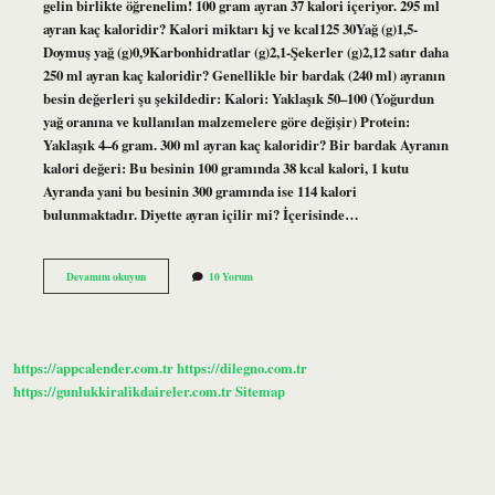
gelin birlikte öğrenelim! 100 gram ayran 37 kalori içeriyor. 295 ml
ayran kaç kaloridir? Kalori miktarı kj ve kcal125 30Yağ (g)1,5-
Doymuş yağ (g)0,9Karbonhidratlar (g)2,1-Şekerler (g)2,12 satır daha
250 ml ayran kaç kaloridir? Genellikle bir bardak (240 ml) ayranın
besin değerleri şu şekildedir: Kalori: Yaklaşık 50–100 (Yoğurdun
yağ oranına ve kullanılan malzemelere göre değişir) Protein:
Yaklaşık 4–6 gram. 300 ml ayran kaç kaloridir? Bir bardak Ayranın
kalori değeri: Bu besinin 100 gramında 38 kcal kalori, 1 kutu
Ayranda yani bu besinin 300 gramında ise 114 kalori
bulunmaktadır. Diyette ayran içilir mi? İçerisinde…
1
Devamını okuyun
10 Yorum
Kutu
Ayran
Kaç
Kcal
https://appcalender.com.tr
https://dilegno.com.tr
https://gunlukkiralikdaireler.com.tr
Sitemap