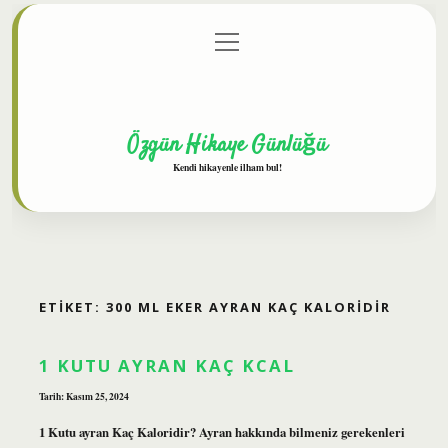
menüyü
Anasayfa
Gizlilik Politikası
Yasal Uyarı
aç
Hakkımızda
Özgün Hikaye Günlüğü
Kendi hikayenle ilham bul!
ETIKET:
300 ML EKER AYRAN KAÇ KALORIDIR
1 KUTU AYRAN KAÇ KCAL
Tarih: Kasım 25, 2024
1 Kutu ayran Kaç Kaloridir? Ayran hakkında bilmeniz gerekenleri