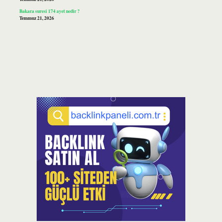
Bakara suresi 174 ayet nedir ?
Temmuz 21, 2026