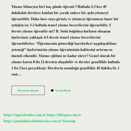
Yüzme bilmeyen biri kaç günde öğrenir? Haftada 2-3 kez 45
dakikalık derslere katılan bir çocuk sadece bir ayda yüzmeyi
öğrenebilir. Daha önce suya girmiş ve yüzmeyi öğrenmeye hazır bir
yetişkin ise 1-2 haftada temel yüzme becerilerini öğrenebilir. 5
derste yüzme öğrenilir mi? B. Suda boğulma korkusu olmayan
üyelerimiz yaklaşık 4-5 derste temel yüzme becerilerini
öğrenebilirler. “Öğretmenin gösterdiği hareketleri uygulayabilme
yeteneği” üyelerimizin yüzme öğreniminin kalitesini artıran en
önemli etkendir. Yüzme eğitimi ne kadar sürer? Genel olarak bir
yüzme kursu 8 ila 12 dersten oluşabilir ve dersler genellikle haftada
1 ila 2 kez gerçekleşir. Derslerin uzunluğu genellikle 45 dakika ile 1
saat…
Yüzme
Devamını okuyun
Yorum Bırak
Öğrenmek
Ne
Kadar
Sürer
https://appcalender.com.tr
https://dilegno.com.tr
https://gunlukkiralikdaireler.com.tr
Sitemap