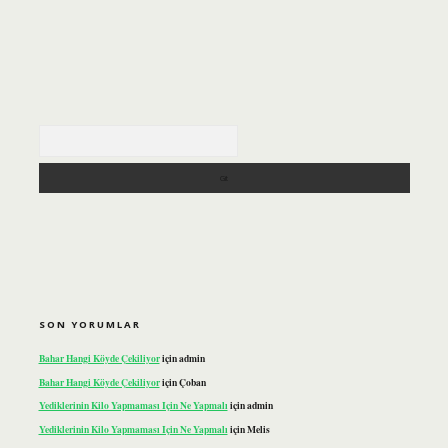
Arama
SON YORUMLAR
Bahar Hangi Köyde Çekiliyor
için
admin
Bahar Hangi Köyde Çekiliyor
için
Çoban
Yediklerinin Kilo Yapmaması Için Ne Yapmalı
için
admin
Yediklerinin Kilo Yapmaması Için Ne Yapmalı
için
Melis