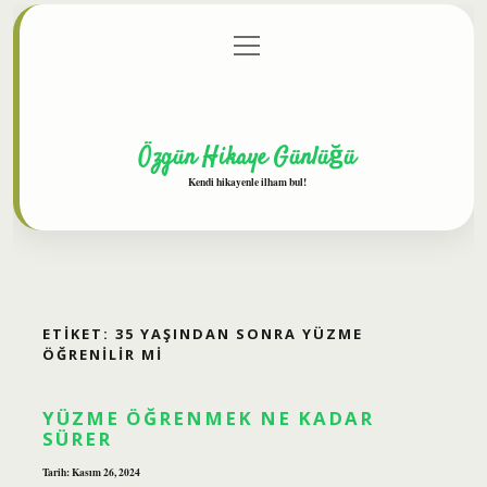
menüyü
Anasayfa
Gizlilik Politikası
Yasal Uyarı
aç
Hakkımızda
Özgün Hikaye Günlüğü
Kendi hikayenle ilham bul!
ETIKET:
35 YAŞINDAN SONRA YÜZME
ÖĞRENILIR MI
YÜZME ÖĞRENMEK NE KADAR
SÜRER
Tarih: Kasım 26, 2024