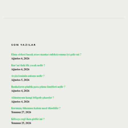
SIDEBAR
SON YAZILAR
Elma sirkesi bacak arası mantar enfeksiyonuna iyi gelir mi ?
Ağustos 6, 2026
Kur’an’daki ilk yasak nedir ?
Ağustos 6, 2026
Avşin isminin anlamı nedir ?
Ağustos 5, 2026
Bankaların günlük para çekme limitleri nedir ?
Ağustos 4, 2026
Alüminyum hangi bölgede çıkarılır ?
Ağustos 4, 2026
Kurumuş tükenmez kalem nasıl düzeltilir ?
Temmuz 27, 2026
Kiliseye regl iken girilir mi ?
Temmuz 25, 2026