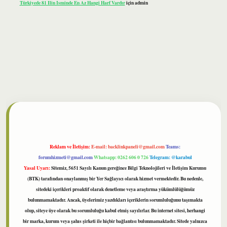
Türkiyede 81 Ilin Isminde En Az Hangi Harf Vardır
için
admin
ilbet
Reklam ve İletişim:
E-mail:
backlinkpaneli@gmail.com
Teams:
forumhizmeti@gmail.com
Whatsapp: 0262 606 0 726
Telegram: @karabul
Yasal Uyarı:
Sitemiz, 5651 Sayılı Kanun gereğince Bilgi Teknolojileri ve İletişim Kurumu
(BTK) tarafından onaylanmış bir Yer Sağlayıcı olarak hizmet vermektedir. Bu nedenle,
sitedeki içerikleri proaktif olarak denetleme veya araştırma yükümlülüğümüz
bulunmamaktadır. Ancak, üyelerimiz yazdıkları içeriklerin sorumluluğunu taşımakta
olup, siteye üye olarak bu sorumluluğu kabul etmiş sayılırlar. Bu internet sitesi, herhangi
bir marka, kurum veya şahıs şirketi ile hiçbir bağlantısı bulunmamaktadır. Sitede yalnızca