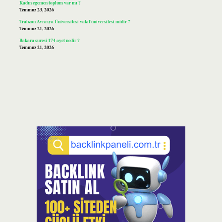
Kadın egemen toplum var mı ?
Temmuz 23, 2026
Trabzon Avrasya Üniversitesi vakıf üniversitesi midir ?
Temmuz 21, 2026
Bakara suresi 174 ayet nedir ?
Temmuz 21, 2026