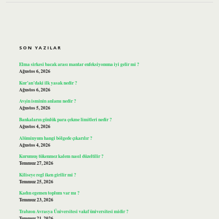
SIDEBAR
SON YAZILAR
Elma sirkesi bacak arası mantar enfeksiyonuna iyi gelir mi ?
Ağustos 6, 2026
Kur’an’daki ilk yasak nedir ?
Ağustos 6, 2026
Avşin isminin anlamı nedir ?
Ağustos 5, 2026
Bankaların günlük para çekme limitleri nedir ?
Ağustos 4, 2026
Alüminyum hangi bölgede çıkarılır ?
Ağustos 4, 2026
Kurumuş tükenmez kalem nasıl düzeltilir ?
Temmuz 27, 2026
Kiliseye regl iken girilir mi ?
Temmuz 25, 2026
Kadın egemen toplum var mı ?
Temmuz 23, 2026
Trabzon Avrasya Üniversitesi vakıf üniversitesi midir ?
Temmuz 21, 2026