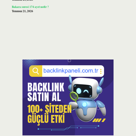
Bakara suresi 174 ayet nedir ?
Temmuz 21, 2026