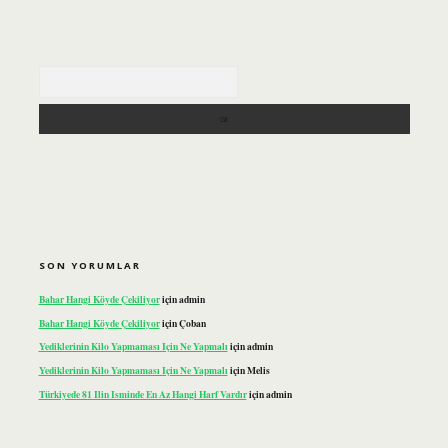
Arama
SON YORUMLAR
Bahar Hangi Köyde Çekiliyor
için
admin
Bahar Hangi Köyde Çekiliyor
için
Çoban
Yediklerinin Kilo Yapmaması Için Ne Yapmalı
için
admin
Yediklerinin Kilo Yapmaması Için Ne Yapmalı
için
Melis
Türkiyede 81 Ilin Isminde En Az Hangi Harf Vardır
için
admin