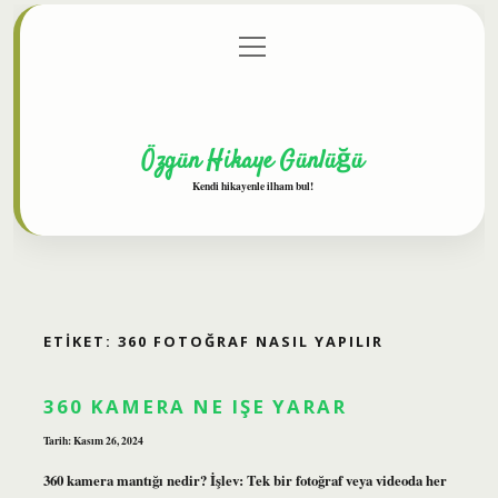
menüyü
Anasayfa
Gizlilik Politikası
Yasal Uyarı
aç
Hakkımızda
Özgün Hikaye Günlüğü
Kendi hikayenle ilham bul!
ETIKET:
360 FOTOĞRAF NASIL YAPILIR
360 KAMERA NE IŞE YARAR
Tarih: Kasım 26, 2024
360 kamera mantığı nedir? İşlev: Tek bir fotoğraf veya videoda her