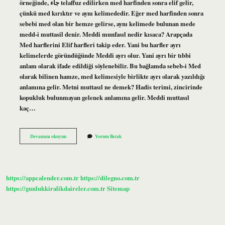
örneğinde, جاء telaffuz edilirken med harfinden sonra elif gelir,
çünkü med kırıktır ve aynı kelimededir. Eğer med harfinden sonra
sebebi med olan bir hemze gelirse, aynı kelimede bulunan mede
medd-i muttasil denir. Meddi munfasıl nedir kısaca? Arapçada
Med harflerini Elif harfleri takip eder. Yani bu harfler ayrı
kelimelerde göründüğünde Meddi ayrı olur. Yani ayrı bir tıbbi
anlam olarak ifade edildiği söylenebilir. Bu bağlamda sebeb-i Med
olarak bilinen hamze, med kelimesiyle birlikte ayrı olarak yazıldığı
anlamına gelir. Metni muttasıl ne demek? Hadis terimi, zincirinde
kopukluk bulunmayan gelenek anlamına gelir. Meddi muttasıl
kaç…
Meddi
Devamını okuyun
Yorum Bırak
Muttasıl
Nedir
Diyanet
https://appcalender.com.tr
https://dilegno.com.tr
https://gunlukkiralikdaireler.com.tr
Sitemap