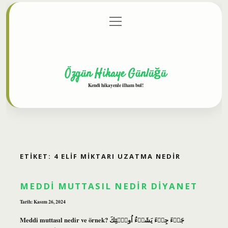
menüyü
Anasayfa
Gizlilik Politikası
Yasal Uyarı
aç
Hakkımızda
Özgün Hikaye Günlüğü
Kendi hikayenle ilham bul!
ETIKET:
4 ELIF MIKTARI UZATMA NEDIR
MEDDI MUTTASIL NEDIR DIYANET
Tarih: Kasım 26, 2024
Meddi muttasıl nedir ve örnek? جَاۤءَ جِىۤءَ يَشَاۤءُ اُولَۤئِكَ