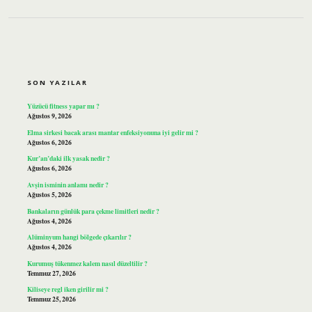
SIDEBAR
SON YAZILAR
Yüzücü fitness yapar mı ?
Ağustos 9, 2026
Elma sirkesi bacak arası mantar enfeksiyonuna iyi gelir mi ?
Ağustos 6, 2026
Kur’an’daki ilk yasak nedir ?
Ağustos 6, 2026
Avşin isminin anlamı nedir ?
Ağustos 5, 2026
Bankaların günlük para çekme limitleri nedir ?
Ağustos 4, 2026
Alüminyum hangi bölgede çıkarılır ?
Ağustos 4, 2026
Kurumuş tükenmez kalem nasıl düzeltilir ?
Temmuz 27, 2026
Kiliseye regl iken girilir mi ?
Temmuz 25, 2026