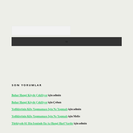
Arama
SON YORUMLAR
Bahar Hangi Köyde Çekiliyor
için
admin
Bahar Hangi Köyde Çekiliyor
için
Çoban
Yediklerinin Kilo Yapmaması Için Ne Yapmalı
için
admin
Yediklerinin Kilo Yapmaması Için Ne Yapmalı
için
Melis
Türkiyede 81 Ilin Isminde En Az Hangi Harf Vardır
için
admin