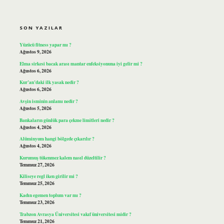
SIDEBAR
SON YAZILAR
Yüzücü fitness yapar mı ?
Ağustos 9, 2026
Elma sirkesi bacak arası mantar enfeksiyonuna iyi gelir mi ?
Ağustos 6, 2026
Kur’an’daki ilk yasak nedir ?
Ağustos 6, 2026
Avşin isminin anlamı nedir ?
Ağustos 5, 2026
Bankaların günlük para çekme limitleri nedir ?
Ağustos 4, 2026
Alüminyum hangi bölgede çıkarılır ?
Ağustos 4, 2026
Kurumuş tükenmez kalem nasıl düzeltilir ?
Temmuz 27, 2026
Kiliseye regl iken girilir mi ?
Temmuz 25, 2026
Kadın egemen toplum var mı ?
Temmuz 23, 2026
Trabzon Avrasya Üniversitesi vakıf üniversitesi midir ?
Temmuz 21, 2026