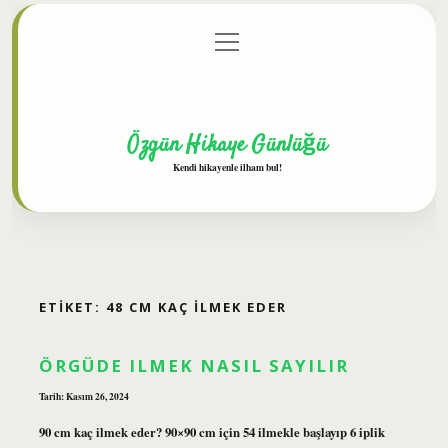
menüyü
Anasayfa
Gizlilik Politikası
Yasal Uyarı
aç
Hakkımızda
Özgün Hikaye Günlüğü
Kendi hikayenle ilham bul!
ETIKET:
48 CM KAÇ ILMEK EDER
ÖRGÜDE ILMEK NASIL SAYILIR
Tarih: Kasım 26, 2024
90 cm kaç ilmek eder? 90×90 cm için 54 ilmekle başlayıp 6 iplik