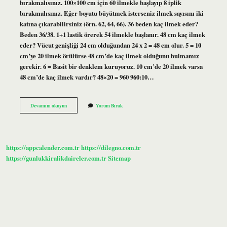
bırakmalısınız. 100×100 cm için 60 ilmekle başlayıp 8 iplik
bırakmalısınız. Eğer boyutu büyütmek isterseniz ilmek sayısını iki
katına çıkarabilirsiniz (örn. 62, 64, 66). 36 beden kaç ilmek eder?
Beden 36/38. 1+1 lastik örerek 54 ilmekle başlanır. 48 cm kaç ilmek
eder? Vücut genişliği 24 cm olduğundan 24 x 2 = 48 cm olur. 5 = 10
cm’ye 20 ilmek örülürse 48 cm’de kaç ilmek olduğunu bulmamız
gerekir. 6 = Basit bir denklem kuruyoruz. 10 cm’de 20 ilmek varsa
48 cm’de kaç ilmek vardır? 48×20 = 960 960:10…
Örgüde
Devamını okuyun
Yorum Bırak
Ilmek
Nasıl
Sayılır
https://appcalender.com.tr
https://dilegno.com.tr
https://gunlukkiralikdaireler.com.tr
Sitemap