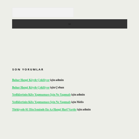
Arama
SON YORUMLAR
Bahar Hangi Köyde Çekiliyor
için
admin
Bahar Hangi Köyde Çekiliyor
için
Çoban
Yediklerinin Kilo Yapmaması Için Ne Yapmalı
için
admin
Yediklerinin Kilo Yapmaması Için Ne Yapmalı
için
Melis
Türkiyede 81 Ilin Isminde En Az Hangi Harf Vardır
için
admin