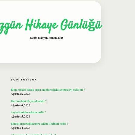
zgün Hikaye Günlüğü
Kendi hikayenle ilham bul!
SIDEBAR
ilbet
SON YAZILAR
Elma sirkesi bacak arası mantar enfeksiyonuna iyi gelir mi ?
Ağustos 6, 2026
Kur’an’daki ilk yasak nedir ?
Ağustos 6, 2026
Avşin isminin anlamı nedir ?
Ağustos 5, 2026
Bankaların günlük para çekme limitleri nedir ?
Ağustos 4, 2026
Alüminyum hangi bölgede çıkarılır ?