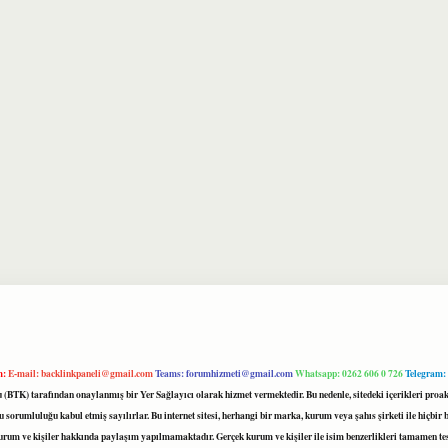
m:
E-mail:
backlinkpaneli@gmail.com
Teams:
forumhizmeti@gmail.com
Whatsapp: 0262 606 0 726
Telegram:
mu (BTK) tarafından onaylanmış bir Yer Sağlayıcı olarak hizmet vermektedir. Bu nedenle, sitedeki içerikleri 
 sorumluluğu kabul etmiş sayılırlar. Bu internet sitesi, herhangi bir marka, kurum veya şahıs şirketi ile hiçbi
kurum ve kişiler hakkında paylaşım yapılmamaktadır. Gerçek kurum ve kişiler ile isim benzerlikleri tamamen te