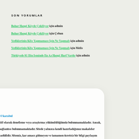
SON YORUMLAR
Bahar Hangi Köyde Çekiliyor
için
admin
Bahar Hangi Köyde Çekiliyor
için
Çoban
Yediklerinin Kilo Yapmaması Için Ne Yapmalı
için
admin
Yediklerinin Kilo Yapmaması Için Ne Yapmalı
için
Melis
Türkiyede 81 Ilin Isminde En Az Hangi Harf Vardır
için
admin
 @karabul
proaktif olarak denetleme veya araştırma yükümlülüğümüz bulunmamaktadır. Ancak,
r bağlantısı bulunmamaktadır. Sitede yalnızca kendi hazırladığımız makaleler
sadüfidir. Sitemiz, kar amacı gütmeyen ve tamamen ücretsiz bir bilgi paylaşım