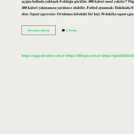
açığın haftada yaklaşık 0 olduğu görülür. 480 kalori nasıl yakılır? Tüp
480 kalori yakmanıza yardımcı olabilir. Futbol oynamak: Dakikada 8 k
olur. Squat egzersizi: Ortalama kilodaki bir kişi 30 dakika squat egz
480
Devamını okuyun
2 Yorum
Kalori
Kaç
Kilo
https://appcalender.com.tr
https://dilegno.com.tr
https://gunlukkiral