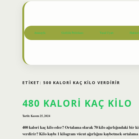
Anasayfa
Gizlilik Politikası
Yasal Uyarı
Hakkım
ETIKET:
500 KALORI KAÇ KILO VERDIRIR
480 KALORI KAÇ KILO
Tarih: Kasım 25, 2024
400 kalori kaç kilo eder? Ortalama olarak 70 kilo ağırlığındaki bir ki
verdirir? Kilo kaybı 1 kilogram vücut ağırlığını kaybetmek ortalama 7.