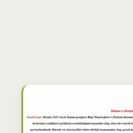
Reklam ve İletişi
Yasal Uyarı:
Sitemiz, 5651 Sayılı Kanun gereğince Bilgi Teknolojileri ve İletişim Kuru
üyelerimiz yazdıkları içeriklerin sorumluluğunu taşımakta olup, siteye üye olarak bu
paylaşılmaktadır. Burada yer alan içerikler haber niteliği taşımamakta olup, gerçek 