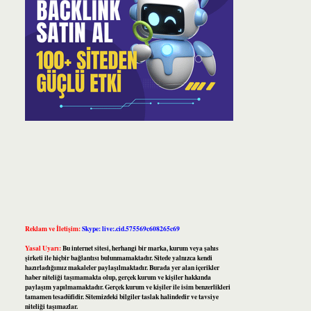
Reklam ve İletişim:
Skype: live:.cid.575569c608265c69
Yasal Uyarı:
Bu internet sitesi, herhangi bir marka, kurum veya şahıs
şirketi ile hiçbir bağlantısı bulunmamaktadır. Sitede yalnızca kendi
hazırladığımız makaleler paylaşılmaktadır. Burada yer alan içerikler
haber niteliği taşımamakta olup, gerçek kurum ve kişiler hakkında
paylaşım yapılmamaktadır. Gerçek kurum ve kişiler ile isim benzerlikleri
tamamen tesadüfidir. Sitemizdeki bilgiler taslak halindedir ve tavsiye
niteliği taşımazlar.