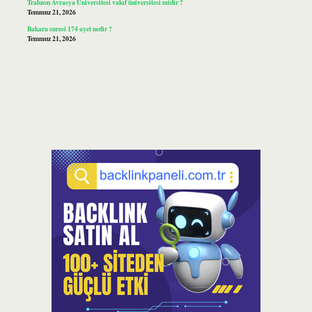
Trabzon Avrasya Üniversitesi vakıf üniversitesi midir ?
Temmuz 21, 2026
Bakara suresi 174 ayet nedir ?
Temmuz 21, 2026