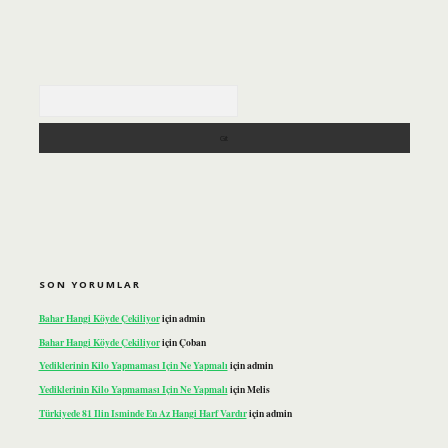
Arama
SON YORUMLAR
Bahar Hangi Köyde Çekiliyor
için
admin
Bahar Hangi Köyde Çekiliyor
için
Çoban
Yediklerinin Kilo Yapmaması Için Ne Yapmalı
için
admin
Yediklerinin Kilo Yapmaması Için Ne Yapmalı
için
Melis
Türkiyede 81 Ilin Isminde En Az Hangi Harf Vardır
için
admin