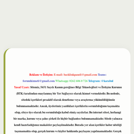
lbet
Reklam ve İletişim:
E-mail:
backlinkpaneli@gmail.com
Teams:
forumhizmeti@gmail.com
Whatsapp: 0262 606 0 726
Telegram: @karabul
Yasal Uyarı:
Sitemiz, 5651 Sayılı Kanun gereğince Bilgi Teknolojileri ve İletişim Kurumu
(BTK) tarafından onaylanmış bir Yer Sağlayıcı olarak hizmet vermektedir. Bu nedenle,
sitedeki içerikleri proaktif olarak denetleme veya araştırma yükümlülüğümüz
bulunmamaktadır. Ancak, üyelerimiz yazdıkları içeriklerin sorumluluğunu taşımakta
olup, siteye üye olarak bu sorumluluğu kabul etmiş sayılırlar. Bu internet sitesi, herhangi
bir marka, kurum veya şahıs şirketi ile hiçbir bağlantısı bulunmamaktadır. Sitede yalnızca
kendi hazırladığımız makaleler paylaşılmaktadır. Burada yer alan içerikler haber niteliği
taşımamakta olup, gerçek kurum ve kişiler hakkında paylaşım yapılmamaktadır. Gerçek