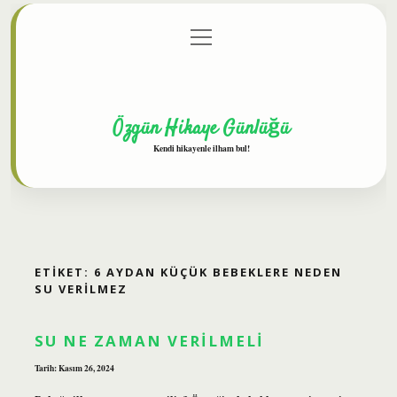
menüyü
Anasayfa
Gizlilik Politikası
Yasal Uyarı
aç
Hakkımızda
Özgün Hikaye Günlüğü
Kendi hikayenle ilham bul!
ETIKET:
6 AYDAN KÜÇÜK BEBEKLERE NEDEN
SU VERILMEZ
SU NE ZAMAN VERILMELI
Tarih: Kasım 26, 2024