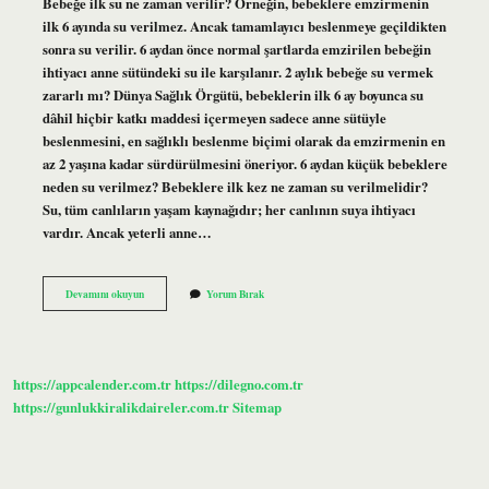
Bebeğe ilk su ne zaman verilir? Örneğin, bebeklere emzirmenin
ilk 6 ayında su verilmez. Ancak tamamlayıcı beslenmeye geçildikten
sonra su verilir. 6 aydan önce normal şartlarda emzirilen bebeğin
ihtiyacı anne sütündeki su ile karşılanır. 2 aylık bebeğe su vermek
zararlı mı? Dünya Sağlık Örgütü, bebeklerin ilk 6 ay boyunca su
dâhil hiçbir katkı maddesi içermeyen sadece anne sütüyle
beslenmesini, en sağlıklı beslenme biçimi olarak da emzirmenin en
az 2 yaşına kadar sürdürülmesini öneriyor. 6 aydan küçük bebeklere
neden su verilmez? Bebeklere ilk kez ne zaman su verilmelidir?
Su, tüm canlıların yaşam kaynağıdır; her canlının suya ihtiyacı
vardır. Ancak yeterli anne…
Su
Devamını okuyun
Yorum Bırak
Ne
Zaman
Verilmeli
https://appcalender.com.tr
https://dilegno.com.tr
https://gunlukkiralikdaireler.com.tr
Sitemap