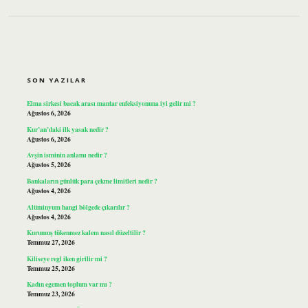
SIDEBAR
SON YAZILAR
Elma sirkesi bacak arası mantar enfeksiyonuna iyi gelir mi ?
Ağustos 6, 2026
Kur’an’daki ilk yasak nedir ?
Ağustos 6, 2026
Avşin isminin anlamı nedir ?
Ağustos 5, 2026
Bankaların günlük para çekme limitleri nedir ?
Ağustos 4, 2026
Alüminyum hangi bölgede çıkarılır ?
Ağustos 4, 2026
Kurumuş tükenmez kalem nasıl düzeltilir ?
Temmuz 27, 2026
Kiliseye regl iken girilir mi ?
Temmuz 25, 2026
Kadın egemen toplum var mı ?
Temmuz 23, 2026