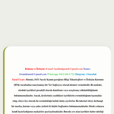
bet
Reklam ve İletişim:
E-mail:
backlinkpaneli@gmail.com
Teams:
forumhizmeti@gmail.com
Whatsapp: 0262 606 0 726
Telegram: @karabul
Yasal Uyarı:
Sitemiz, 5651 Sayılı Kanun gereğince Bilgi Teknolojileri ve İletişim Kurumu
(BTK) tarafından onaylanmış bir Yer Sağlayıcı olarak hizmet vermektedir. Bu nedenle,
sitedeki içerikleri proaktif olarak denetleme veya araştırma yükümlülüğümüz
bulunmamaktadır. Ancak, üyelerimiz yazdıkları içeriklerin sorumluluğunu taşımakta
olup, siteye üye olarak bu sorumluluğu kabul etmiş sayılırlar. Bu internet sitesi, herhangi
bir marka, kurum veya şahıs şirketi ile hiçbir bağlantısı bulunmamaktadır. Sitede yalnızca
kendi hazırladığımız makaleler paylaşılmaktadır. Burada yer alan içerikler haber niteliği