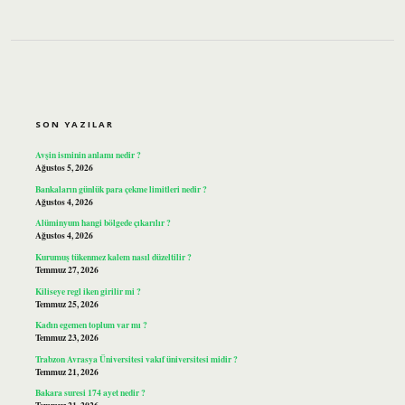
SIDEBAR
SON YAZILAR
Avşin isminin anlamı nedir ?
Ağustos 5, 2026
Bankaların günlük para çekme limitleri nedir ?
Ağustos 4, 2026
Alüminyum hangi bölgede çıkarılır ?
Ağustos 4, 2026
Kurumuş tükenmez kalem nasıl düzeltilir ?
Temmuz 27, 2026
Kiliseye regl iken girilir mi ?
Temmuz 25, 2026
Kadın egemen toplum var mı ?
Temmuz 23, 2026
Trabzon Avrasya Üniversitesi vakıf üniversitesi midir ?
Temmuz 21, 2026
Bakara suresi 174 ayet nedir ?