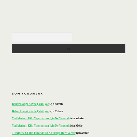
Arama
SON YORUMLAR
Bahar Hangi Köyde Çekiliyor
için
admin
Bahar Hangi Köyde Çekiliyor
için
Çoban
Yediklerinin Kilo Yapmaması Için Ne Yapmalı
için
admin
Yediklerinin Kilo Yapmaması Için Ne Yapmalı
için
Melis
Türkiyede 81 Ilin Isminde En Az Hangi Harf Vardır
için
admin