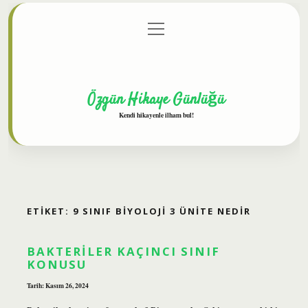
menüyü
Anasayfa
Gizlilik Politikası
Yasal Uyarı
aç
Hakkımızda
Özgün Hikaye Günlüğü
Kendi hikayenle ilham bul!
ETIKET:
9 SINIF BIYOLOJI 3 ÜNITE NEDIR
BAKTERILER KAÇINCI SINIF
KONUSU
Tarih: Kasım 26, 2024