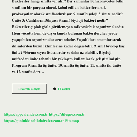
Bakteriler hangi sınıfta yer alır? Bir zamanlar Schizomycetes bitki
sınıfının bir parçası olarak kabul edilen bakteriler artık
prokaryotlar olarak sınıflandırılıyor. 9. sınıf biyoloji 3. ünite nedir?
Ünite 3: Canlıların Dünyası 9. sınıf biyoloji bakteri nedir?
Bakteriler çıplak gözle görülemeyen mikroskobik organizmalardır.
Hem vücutta hem de dış ortamda bulunan bakteriler, her yerde
yaşayabilen organizmalar arasındadır. Yaşadıkları ortamlar sıcak
iklimlerden buzul iklimlerine kadar değişebilir. 9. sınıf biyoloji kaç
ünite? *Forma sayısı üst sınırdır ve daha az olabilir. Biyoloji
müfredatı ünite tabanlı bir yaklaşım kullanılarak geliştirilmiştir.
Program 9. sınıfta üç ünite, 10. sınıfta üç ünite, 11. sınıfta iki ünite
ve 12. sınıfta dört…
Bakteriler
Devamını okuyun
14 Yorum
Kaçıncı
Sınıf
Konusu
https://appcalender.com.tr
https://dilegno.com.tr
https://gunlukkiralikdaireler.com.tr
Sitemap