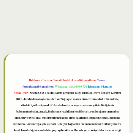
lbet
Reklam ve İletişim:
E-mail:
backlinkpaneli@gmail.com
Teams:
forumhizmeti@gmail.com
Whatsapp: 0262 606 0 726
Telegram: @karabul
Yasal Uyarı:
Sitemiz, 5651 Sayılı Kanun gereğince Bilgi Teknolojileri ve İletişim Kurumu
(BTK) tarafından onaylanmış bir Yer Sağlayıcı olarak hizmet vermektedir. Bu nedenle,
sitedeki içerikleri proaktif olarak denetleme veya araştırma yükümlülüğümüz
bulunmamaktadır. Ancak, üyelerimiz yazdıkları içeriklerin sorumluluğunu taşımakta
olup, siteye üye olarak bu sorumluluğu kabul etmiş sayılırlar. Bu internet sitesi, herhangi
bir marka, kurum veya şahıs şirketi ile hiçbir bağlantısı bulunmamaktadır. Sitede yalnızca
kendi hazırladığımız makaleler paylaşılmaktadır. Burada yer alan içerikler haber niteliği