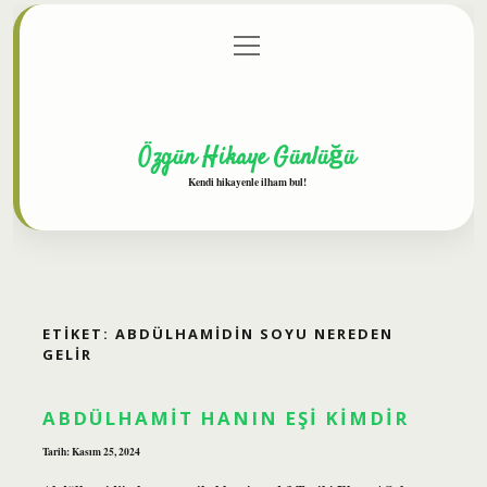
menüyü
Anasayfa
Gizlilik Politikası
Yasal Uyarı
aç
Hakkımızda
Özgün Hikaye Günlüğü
Kendi hikayenle ilham bul!
ETIKET:
ABDÜLHAMIDIN SOYU NEREDEN
GELIR
ABDÜLHAMIT HANIN EŞI KIMDIR
Tarih: Kasım 25, 2024