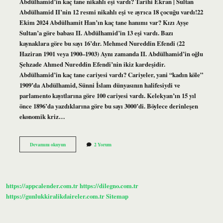
Abdülhamid’in kaç tane nikahlı eşi vardı? Tarihi Ekran | Sultan
Abdülhamid II’nin 12 resmi nikahlı eşi ve ayrıca 18 çocuğu vardı!22
Ekim 2024 Abdülhamit Han’ın kaç tane hanımı var? Kızı Ayşe
Sultan’a göre babası II. Abdülhamid’in 13 eşi vardı. Bazı
kaynaklara göre bu sayı 16’dır. Mehmed Nureddin Efendi (22
Haziran 1901 veya 1900–1903) Aynı zamanda II. Abdülhamid’in oğlu
Şehzade Ahmed Nureddin Efendi’nin ikiz kardeşidir.
Abdülhamid’in kaç tane cariyesi vardı? Cariyeler, yani “kadın köle”
1909’da Abdülhamid, Sünni İslam dünyasının halifesiydi ve
parlamento kayıtlarına göre 100 cariyesi vardı. Kelekyan’ın 15 yıl
önce 1896’da yazdıklarına göre bu sayı 3000’di. Böylece derinleşen
ekonomik kriz…
Abdülhamit
Devamını okuyun
2 Yorum
Hanın
Eşi
Kimdir
https://appcalender.com.tr
https://dilegno.com.tr
https://gunlukkiralikdaireler.com.tr
Sitemap