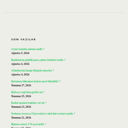
SIDEBAR
SON YAZILAR
Avşin isminin anlamı nedir ?
Ağustos 5, 2026
Bankaların günlük para çekme limitleri nedir ?
Ağustos 4, 2026
Alüminyum hangi bölgede çıkarılır ?
Ağustos 4, 2026
Kurumuş tükenmez kalem nasıl düzeltilir ?
Temmuz 27, 2026
Kiliseye regl iken girilir mi ?
Temmuz 25, 2026
Kadın egemen toplum var mı ?
Temmuz 23, 2026
Trabzon Avrasya Üniversitesi vakıf üniversitesi midir ?
Temmuz 21, 2026
Bakara suresi 174 ayet nedir ?