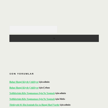
Arama
SON YORUMLAR
Bahar Hangi Köyde Çekiliyor
için
admin
Bahar Hangi Köyde Çekiliyor
için
Çoban
Yediklerinin Kilo Yapmaması Için Ne Yapmalı
için
admin
Yediklerinin Kilo Yapmaması Için Ne Yapmalı
için
Melis
Türkiyede 81 Ilin Isminde En Az Hangi Harf Vardır
için
admin