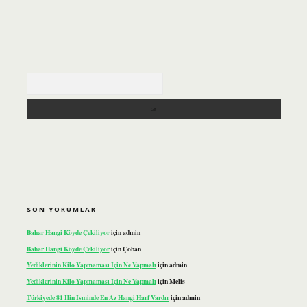
Arama
SON YORUMLAR
Bahar Hangi Köyde Çekiliyor
için
admin
Bahar Hangi Köyde Çekiliyor
için
Çoban
Yediklerinin Kilo Yapmaması Için Ne Yapmalı
için
admin
Yediklerinin Kilo Yapmaması Için Ne Yapmalı
için
Melis
Türkiyede 81 Ilin Isminde En Az Hangi Harf Vardır
için
admin