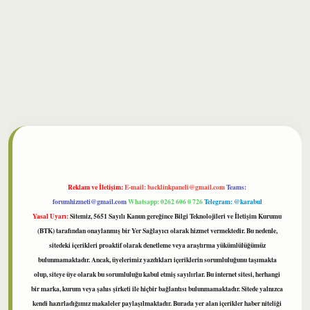
bet
Reklam ve İletişim:
E-mail:
backlinkpaneli@gmail.com
Teams:
forumhizmeti@gmail.com
Whatsapp: 0262 606 0 726
Telegram: @karabul
Yasal Uyarı:
Sitemiz, 5651 Sayılı Kanun gereğince Bilgi Teknolojileri ve İletişim Kurumu
(BTK) tarafından onaylanmış bir Yer Sağlayıcı olarak hizmet vermektedir. Bu nedenle,
sitedeki içerikleri proaktif olarak denetleme veya araştırma yükümlülüğümüz
bulunmamaktadır. Ancak, üyelerimiz yazdıkları içeriklerin sorumluluğunu taşımakta
olup, siteye üye olarak bu sorumluluğu kabul etmiş sayılırlar. Bu internet sitesi, herhangi
bir marka, kurum veya şahıs şirketi ile hiçbir bağlantısı bulunmamaktadır. Sitede yalnızca
kendi hazırladığımız makaleler paylaşılmaktadır. Burada yer alan içerikler haber niteliği