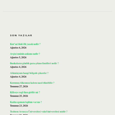
SIDEBAR
SON YAZILAR
Kur’an’daki ilk yasak nedir ?
Ağustos 6, 2026
Avşin isminin anlamı nedir ?
Ağustos 5, 2026
Bankaların günlük para çekme limitleri nedir ?
Ağustos 4, 2026
Alüminyum hangi bölgede çıkarılır ?
Ağustos 4, 2026
Kurumuş tükenmez kalem nasıl düzeltilir ?
Temmuz 27, 2026
Kiliseye regl iken girilir mi ?
Temmuz 25, 2026
Kadın egemen toplum var mı ?
Temmuz 23, 2026
Trabzon Avrasya Üniversitesi vakıf üniversitesi midir ?