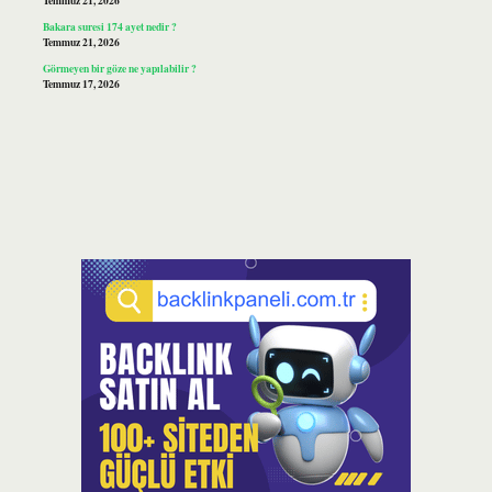
Temmuz 21, 2026
Bakara suresi 174 ayet nedir ?
Temmuz 21, 2026
Görmeyen bir göze ne yapılabilir ?
Temmuz 17, 2026