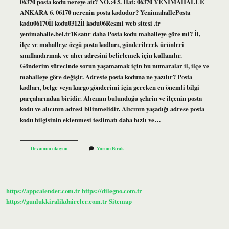
06370 posta kodu nereye ait? NO.:4 5. Hat: 06370 YENİMAHALLE
ANKARA 6. 06170 nerenin posta kodudur? YenimahallePosta
kodu06170İl kodu0312İl kodu06Resmi web sitesi .tr
yenimahalle.bel.tr18 satır daha Posta kodu mahalleye göre mi? İl,
ilçe ve mahalleye özgü posta kodları, gönderilecek ürünleri
sınıflandırmak ve alıcı adresini belirlemek için kullanılır.
Gönderim sürecinde sorun yaşamamak için bu numaralar il, ilçe ve
mahalleye göre değişir. Adreste posta koduna ne yazılır? Posta
kodları, belge veya kargo gönderimi için gereken en önemli bilgi
parçalarından biridir. Alıcının bulunduğu şehrin ve ilçenin posta
kodu ve alıcının adresi bilinmelidir. Alıcının yaşadığı adrese posta
kodu bilgisinin eklenmesi teslimatı daha hızlı ve…
Ankara
Devamını okuyun
Yorum Bırak
Yenimahalle
Posta
Kodu
Nedir
https://appcalender.com.tr
https://dilegno.com.tr
https://gunlukkiralikdaireler.com.tr
Sitemap