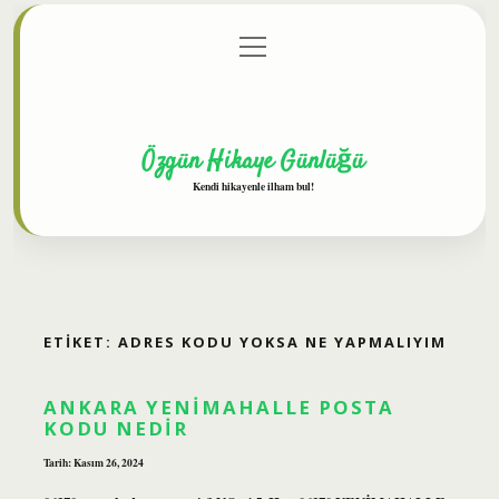
menüyü
Anasayfa
Gizlilik Politikası
Yasal Uyarı
aç
Hakkımızda
Özgün Hikaye Günlüğü
Kendi hikayenle ilham bul!
ETIKET:
ADRES KODU YOKSA NE YAPMALIYIM
ANKARA YENIMAHALLE POSTA
KODU NEDIR
Tarih: Kasım 26, 2024