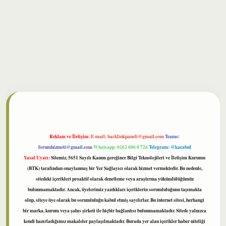
bet
Reklam ve İletişim:
E-mail:
backlinkpaneli@gmail.com
Teams:
forumhizmeti@gmail.com
Whatsapp: 0262 606 0 726
Telegram: @karabul
Yasal Uyarı:
Sitemiz, 5651 Sayılı Kanun gereğince Bilgi Teknolojileri ve İletişim Kurumu
(BTK) tarafından onaylanmış bir Yer Sağlayıcı olarak hizmet vermektedir. Bu nedenle,
sitedeki içerikleri proaktif olarak denetleme veya araştırma yükümlülüğümüz
bulunmamaktadır. Ancak, üyelerimiz yazdıkları içeriklerin sorumluluğunu taşımakta
olup, siteye üye olarak bu sorumluluğu kabul etmiş sayılırlar. Bu internet sitesi, herhangi
bir marka, kurum veya şahıs şirketi ile hiçbir bağlantısı bulunmamaktadır. Sitede yalnızca
kendi hazırladığımız makaleler paylaşılmaktadır. Burada yer alan içerikler haber niteliği