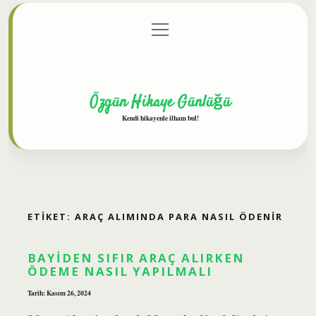
menüyü
Anasayfa
Gizlilik Politikası
Yasal Uyarı
aç
Hakkımızda
Özgün Hikaye Günlüğü
Kendi hikayenle ilham bul!
ETIKET:
ARAÇ ALIMINDA PARA NASIL ÖDENIR
BAYIDEN SIFIR ARAÇ ALIRKEN
ÖDEME NASIL YAPILMALI
Tarih: Kasım 26, 2024