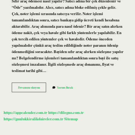
Sıfır araç ödemesi nasıl yapılır? Satıcı adına bir çek düzenlenir ve
“Öde” yazılmalıdır. Alıcı, satıcı adına bloke edilmiş çekle gelir.
Çek, noter işlemi sırasında satıcıya verilir. Noter işlemi
tamamlandıktan sonra, satıcı bankaya gidip ücreti kendi hesabına
aktarabilir. Araç alımında para nasıl ödenir? Bir araç satın alırken
ödeme nakit, çek veya havale gibi farklı yöntemlerle yapılabilir. En
çok tercih edilen yöntemler çek ve havaledir. Ödeme önceden
yapılmalıdır çünkü araç teslim edildiğinde noter paranın ödenip
ödenmediğini soracaktır. Bayiden sıfır araç alırken sözleşme yapılır
mı? Belgelendirme işlemleri tamamlandıktan sonra bayi ile satış
sözleşmesi imzalanır. İlgili sözleşmede araç donanımı, fiyat ve
teslimat tarihi gibi…
Bayiden
Devamını okuyun
Yorum Bırak
Sıfır
Araç
Alırken
Ödeme
Nasıl
https://appcalender.com.tr
https://dilegno.com.tr
Yapılmalı
https://gunlukkiralikdaireler.com.tr
Sitemap