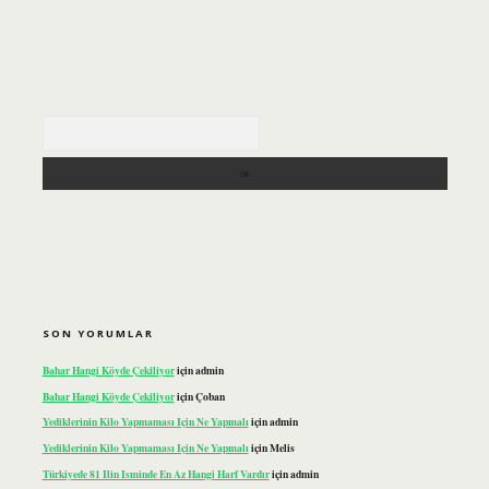
Arama
SON YORUMLAR
Bahar Hangi Köyde Çekiliyor
için
admin
Bahar Hangi Köyde Çekiliyor
için
Çoban
Yediklerinin Kilo Yapmaması Için Ne Yapmalı
için
admin
Yediklerinin Kilo Yapmaması Için Ne Yapmalı
için
Melis
Türkiyede 81 Ilin Isminde En Az Hangi Harf Vardır
için
admin