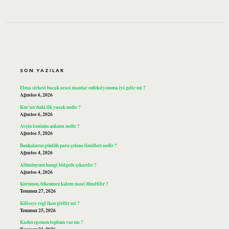
SIDEBAR
SON YAZILAR
Elma sirkesi bacak arası mantar enfeksiyonuna iyi gelir mi ?
Ağustos 6, 2026
Kur’an’daki ilk yasak nedir ?
Ağustos 6, 2026
Avşin isminin anlamı nedir ?
Ağustos 5, 2026
Bankaların günlük para çekme limitleri nedir ?
Ağustos 4, 2026
Alüminyum hangi bölgede çıkarılır ?
Ağustos 4, 2026
Kurumuş tükenmez kalem nasıl düzeltilir ?
Temmuz 27, 2026
Kiliseye regl iken girilir mi ?
Temmuz 25, 2026
Kadın egemen toplum var mı ?