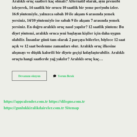
Aralıklı oruç saatleri kaç olmalı? Alternatif olarak, aynı prensibi
izleyerek, 14 saatlik bir orucu 10 saatlik bir yeme periyodu izler.
16:8 yöntemiyle, yalnızca sabah 10 ile akşam 6 arasında yemek
yersiniz, 14/10 yöntemiyle ise sabah 9 ile akşam 7 arasında yemek
yersiniz. En doğru aralıklı oruç nasıl yapılır? 12 saatlik yöntem: Bu
diyet yöntemi, aralıklı oruca yeni başlayan kişiler için daha uygun
olabilir. İnsanlar günü tam olarak 2 parçaya bölerler, böylece 12 saat
açık ve 12 saat beslenme zamanları olur. Aralıklı oruç ilkesine
alışmayı ve düşük kalorili bir diyete geçişi kolaylaştırabilir. Aralıklı
oruçta hangi saatlerde yağ yakılır? Aralıklı oruç kaç…
Aralıklı
Devamını okuyun
Yorum Bırak
Oruçta
Saat
Önemli
Mi
https://appcalender.com.tr
https://dilegno.com.tr
https://gunlukkiralikdaireler.com.tr
Sitemap