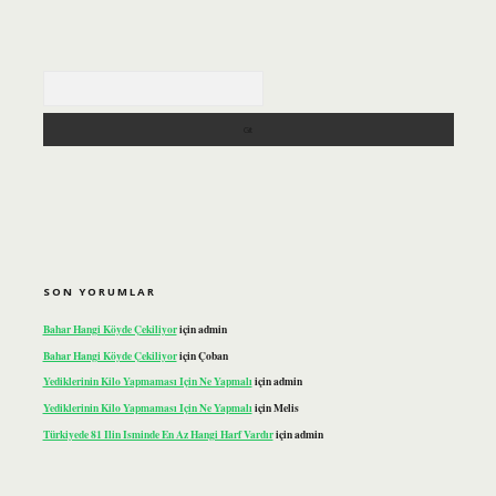
Arama
SON YORUMLAR
Bahar Hangi Köyde Çekiliyor
için
admin
Bahar Hangi Köyde Çekiliyor
için
Çoban
Yediklerinin Kilo Yapmaması Için Ne Yapmalı
için
admin
Yediklerinin Kilo Yapmaması Için Ne Yapmalı
için
Melis
Türkiyede 81 Ilin Isminde En Az Hangi Harf Vardır
için
admin