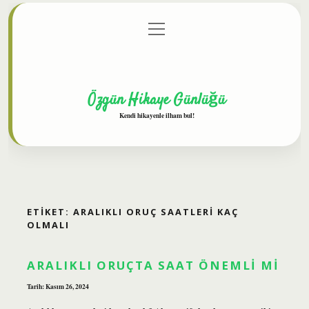
menüyü
Anasayfa
Gizlilik Politikası
Yasal Uyarı
aç
Hakkımızda
Özgün Hikaye Günlüğü
Kendi hikayenle ilham bul!
ETIKET:
ARALIKLI ORUÇ SAATLERI KAÇ
OLMALI
ARALIKLI ORUÇTA SAAT ÖNEMLI MI
Tarih: Kasım 26, 2024