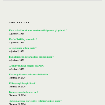
SIDEBAR
SON YAZILAR
Elma sirkesi bacak arası mantar enfeksiyonuna iyi gelir mi ?
Ağustos 6, 2026
Kur’an’daki ilk yasak nedir ?
Ağustos 6, 2026
Avşin isminin anlamı nedir ?
Ağustos 5, 2026
Bankaların günlük para çekme limitleri nedir ?
Ağustos 4, 2026
Alüminyum hangi bölgede çıkarılır ?
Ağustos 4, 2026
Kurumuş tükenmez kalem nasıl düzeltilir ?
Temmuz 27, 2026
Kiliseye regl iken girilir mi ?
Temmuz 25, 2026
Kadın egemen toplum var mı ?
Temmuz 23, 2026
Trabzon Avrasya Üniversitesi vakıf üniversitesi midir ?
Temmuz 21, 2026