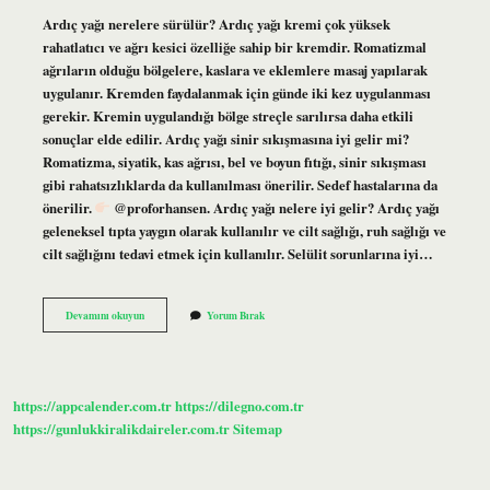
Ardıç yağı nerelere sürülür? Ardıç yağı kremi çok yüksek
rahatlatıcı ve ağrı kesici özelliğe sahip bir kremdir. Romatizmal
ağrıların olduğu bölgelere, kaslara ve eklemlere masaj yapılarak
uygulanır. Kremden faydalanmak için günde iki kez uygulanması
gerekir. Kremin uygulandığı bölge streçle sarılırsa daha etkili
sonuçlar elde edilir. Ardıç yağı sinir sıkışmasına iyi gelir mi?
Romatizma, siyatik, kas ağrısı, bel ve boyun fıtığı, sinir sıkışması
gibi rahatsızlıklarda da kullanılması önerilir. Sedef hastalarına da
önerilir.
@proforhansen. Ardıç yağı nelere iyi gelir? Ardıç yağı
geleneksel tıpta yaygın olarak kullanılır ve cilt sağlığı, ruh sağlığı ve
cilt sağlığını tedavi etmek için kullanılır. Selülit sorunlarına iyi…
Ardıç
Devamını okuyun
Yorum Bırak
Yağı
Ağrıyan
Yere
Sürülür
Mü
https://appcalender.com.tr
https://dilegno.com.tr
https://gunlukkiralikdaireler.com.tr
Sitemap