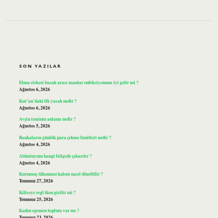
SIDEBAR
SON YAZILAR
Elma sirkesi bacak arası mantar enfeksiyonuna iyi gelir mi ?
Ağustos 6, 2026
Kur’an’daki ilk yasak nedir ?
Ağustos 6, 2026
Avşin isminin anlamı nedir ?
Ağustos 5, 2026
Bankaların günlük para çekme limitleri nedir ?
Ağustos 4, 2026
Alüminyum hangi bölgede çıkarılır ?
Ağustos 4, 2026
Kurumuş tükenmez kalem nasıl düzeltilir ?
Temmuz 27, 2026
Kiliseye regl iken girilir mi ?
Temmuz 25, 2026
Kadın egemen toplum var mı ?
Temmuz 23, 2026