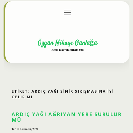
menüyü
Anasayfa
Gizlilik Politikası
Yasal Uyarı
aç
Hakkımızda
Özgün Hikaye Günlüğü
Kendi hikayenle ilham bul!
ETIKET:
ARDIÇ YAĞI SINIR SIKIŞMASINA IYI
GELIR MI
ARDIÇ YAĞI AĞRIYAN YERE SÜRÜLÜR
MÜ
Tarih: Kasım 27, 2024