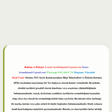
lbet
Reklam ve İletişim:
E-mail:
backlinkpaneli@gmail.com
Teams:
forumhizmeti@gmail.com
Whatsapp: 0262 606 0 726
Telegram: @karabul
Yasal Uyarı:
Sitemiz, 5651 Sayılı Kanun gereğince Bilgi Teknolojileri ve İletişim Kurumu
(BTK) tarafından onaylanmış bir Yer Sağlayıcı olarak hizmet vermektedir. Bu nedenle,
sitedeki içerikleri proaktif olarak denetleme veya araştırma yükümlülüğümüz
bulunmamaktadır. Ancak, üyelerimiz yazdıkları içeriklerin sorumluluğunu taşımakta
olup, siteye üye olarak bu sorumluluğu kabul etmiş sayılırlar. Bu internet sitesi, herhangi
bir marka, kurum veya şahıs şirketi ile hiçbir bağlantısı bulunmamaktadır. Sitede yalnızca
kendi hazırladığımız makaleler paylaşılmaktadır. Burada yer alan içerikler haber niteliği