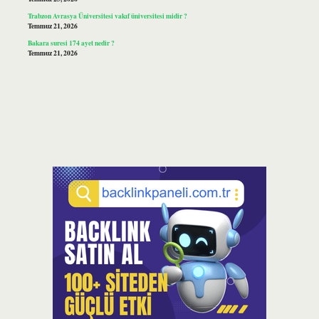
Trabzon Avrasya Üniversitesi vakıf üniversitesi midir ?
Temmuz 21, 2026
Bakara suresi 174 ayet nedir ?
Temmuz 21, 2026