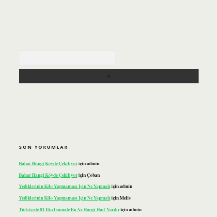
Arama
SON YORUMLAR
Bahar Hangi Köyde Çekiliyor
için
admin
Bahar Hangi Köyde Çekiliyor
için
Çoban
Yediklerinin Kilo Yapmaması Için Ne Yapmalı
için
admin
Yediklerinin Kilo Yapmaması Için Ne Yapmalı
için
Melis
Türkiyede 81 Ilin Isminde En Az Hangi Harf Vardır
için
admin