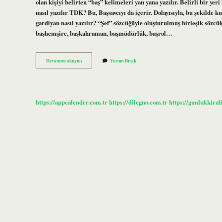
olan kişiyi belirten “baş” kelimeleri yan yana yazılır. Belirli bir yer
nasıl yazılır TDK? Bu, Başsavcıyı da içerir. Dolayısıyla, bu şekilde 
gardiyan nasıl yazılır? “Şef” sözcüğüyle oluşturulmuş birleşik sözcü
başhemşire, başkahraman, başmüdürlük, başrol…
Baş
Devamını okuyun
Yorum Bırak
Katip
Nasıl
Yazılır
https://appcalender.com.tr
https://dilegno.com.tr
https://gunlukkiral