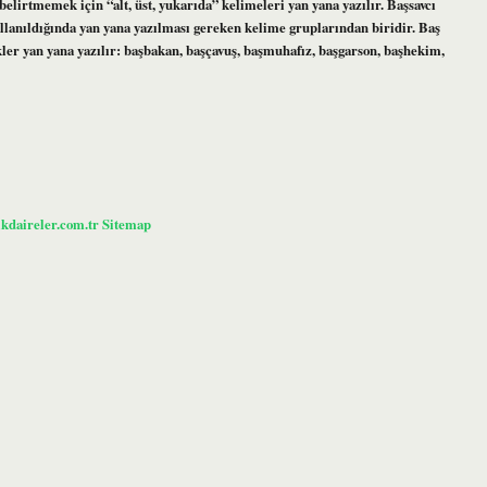
i belirtmemek için “alt, üst, yukarıda” kelimeleri yan yana yazılır. Başsavcı
kullanıldığında yan yana yazılması gereken kelime gruplarından biridir. Baş
kler yan yana yazılır: başbakan, başçavuş, başmuhafız, başgarson, başhekim,
ikdaireler.com.tr
Sitemap