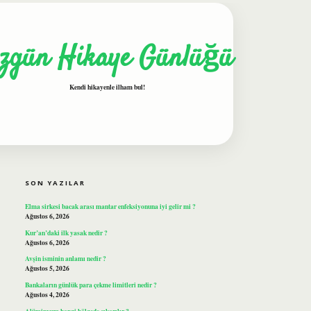
zgün Hikaye Günlüğü
Kendi hikayenle ilham bul!
SIDEBAR
ilbet
SON YAZILAR
Elma sirkesi bacak arası mantar enfeksiyonuna iyi gelir mi ?
Ağustos 6, 2026
Kur’an’daki ilk yasak nedir ?
Ağustos 6, 2026
Avşin isminin anlamı nedir ?
Ağustos 5, 2026
Bankaların günlük para çekme limitleri nedir ?
Ağustos 4, 2026
Alüminyum hangi bölgede çıkarılır ?