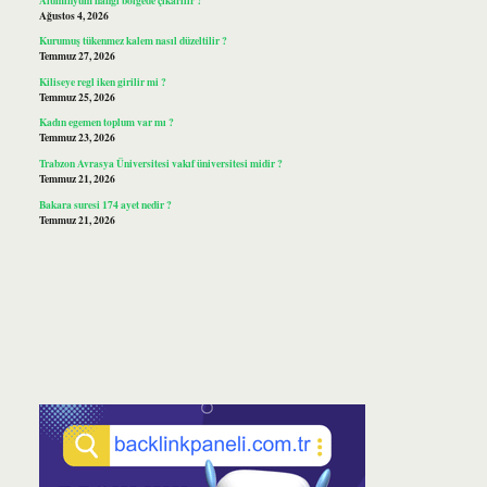
Ağustos 4, 2026
Kurumuş tükenmez kalem nasıl düzeltilir ?
Temmuz 27, 2026
Kiliseye regl iken girilir mi ?
Temmuz 25, 2026
Kadın egemen toplum var mı ?
Temmuz 23, 2026
Trabzon Avrasya Üniversitesi vakıf üniversitesi midir ?
Temmuz 21, 2026
Bakara suresi 174 ayet nedir ?
Temmuz 21, 2026