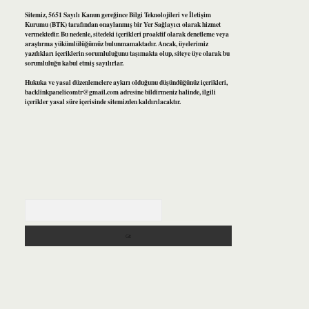
Sitemiz, 5651 Sayılı Kanun gereğince Bilgi Teknolojileri ve İletişim
Kurumu (BTK) tarafından onaylanmış bir Yer Sağlayıcı olarak hizmet
vermektedir. Bu nedenle, sitedeki içerikleri proaktif olarak denetleme veya
araştırma yükümlülüğümüz bulunmamaktadır. Ancak, üyelerimiz
yazdıkları içeriklerin sorumluluğunu taşımakta olup, siteye üye olarak bu
sorumluluğu kabul etmiş sayılırlar.
Hukuka ve yasal düzenlemelere aykırı olduğunu düşündüğünüz içerikleri,
backlinkpanelicomtr@gmail.com
adresine bildirmeniz halinde, ilgili
içerikler yasal süre içerisinde sitemizden kaldırılacaktır.
Arama