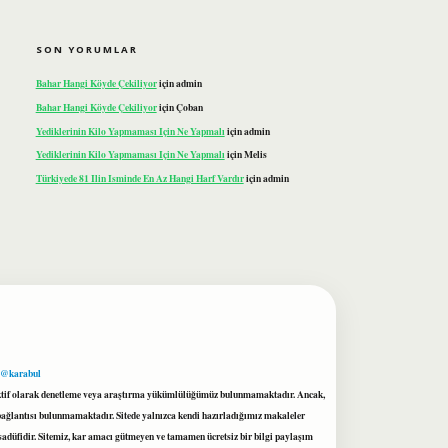
SON YORUMLAR
Bahar Hangi Köyde Çekiliyor
için
admin
Bahar Hangi Köyde Çekiliyor
için
Çoban
Yediklerinin Kilo Yapmaması Için Ne Yapmalı
için
admin
Yediklerinin Kilo Yapmaması Için Ne Yapmalı
için
Melis
Türkiyede 81 Ilin Isminde En Az Hangi Harf Vardır
için
admin
 @karabul
proaktif olarak denetleme veya araştırma yükümlülüğümüz bulunmamaktadır. Ancak,
r bağlantısı bulunmamaktadır. Sitede yalnızca kendi hazırladığımız makaleler
sadüfidir. Sitemiz, kar amacı gütmeyen ve tamamen ücretsiz bir bilgi paylaşım