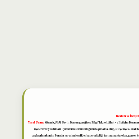
Reklam ve İletişi
Yasal Uyarı:
Sitemiz, 5651 Sayılı Kanun gereğince Bilgi Teknolojileri ve İletişim Kuru
üyelerimiz yazdıkları içeriklerin sorumluluğunu taşımakta olup, siteye üye olarak bu
paylaşılmaktadır. Burada yer alan içerikler haber niteliği taşımamakta olup, gerçek 