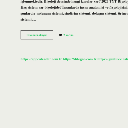
işlenmektedir. Biyoloji dersinde hangi konular var? 2025 TYT Biyoloji
Kaç sistem var biyolojide? İnsanlarda insan anatomisi ve fizyolojisini
şunlardır: solunum sistemi, sindirim sistemi, dolaşım sistemi, üriner s
sistemi,…
11
Devamını okuyun
2 Yorum
Sınıf
Biyoloji
Kaç
Ünite
Var
https://appcalender.com.tr
https://dilegno.com.tr
https://gunlukkiral