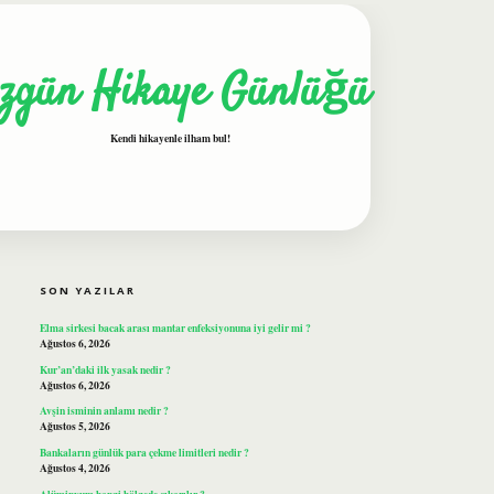
zgün Hikaye Günlüğü
Kendi hikayenle ilham bul!
SIDEBAR
ilbet
SON YAZILAR
Elma sirkesi bacak arası mantar enfeksiyonuna iyi gelir mi ?
Ağustos 6, 2026
Kur’an’daki ilk yasak nedir ?
Ağustos 6, 2026
Avşin isminin anlamı nedir ?
Ağustos 5, 2026
Bankaların günlük para çekme limitleri nedir ?
Ağustos 4, 2026
Alüminyum hangi bölgede çıkarılır ?