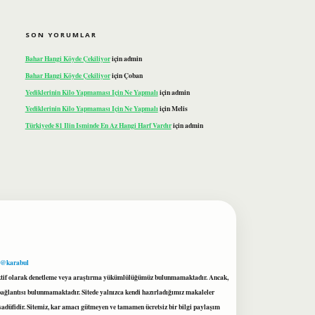
SON YORUMLAR
Bahar Hangi Köyde Çekiliyor
için
admin
Bahar Hangi Köyde Çekiliyor
için
Çoban
Yediklerinin Kilo Yapmaması Için Ne Yapmalı
için
admin
Yediklerinin Kilo Yapmaması Için Ne Yapmalı
için
Melis
Türkiyede 81 Ilin Isminde En Az Hangi Harf Vardır
için
admin
 @karabul
proaktif olarak denetleme veya araştırma yükümlülüğümüz bulunmamaktadır. Ancak,
r bağlantısı bulunmamaktadır. Sitede yalnızca kendi hazırladığımız makaleler
sadüfidir. Sitemiz, kar amacı gütmeyen ve tamamen ücretsiz bir bilgi paylaşım