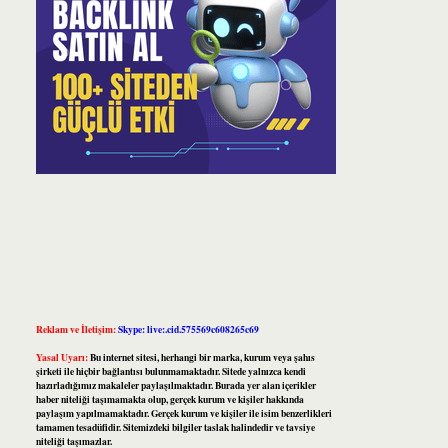
Reklam ve İletişim:
Skype: live:.cid.575569c608265c69
Yasal Uyarı:
Bu internet sitesi, herhangi bir marka, kurum veya şahıs
şirketi ile hiçbir bağlantısı bulunmamaktadır. Sitede yalnızca kendi
hazırladığımız makaleler paylaşılmaktadır. Burada yer alan içerikler
haber niteliği taşımamakta olup, gerçek kurum ve kişiler hakkında
paylaşım yapılmamaktadır. Gerçek kurum ve kişiler ile isim benzerlikleri
tamamen tesadüfidir. Sitemizdeki bilgiler taslak halindedir ve tavsiye
niteliği taşımazlar.