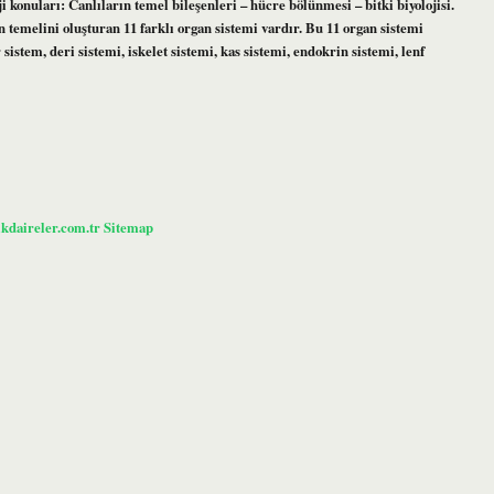
 konuları: Canlıların temel bileşenleri – hücre bölünmesi – bitki biyolojisi.
n temelini oluşturan 11 farklı organ sistemi vardır. Bu 11 organ sistemi
istem, deri sistemi, iskelet sistemi, kas sistemi, endokrin sistemi, lenf
ikdaireler.com.tr
Sitemap