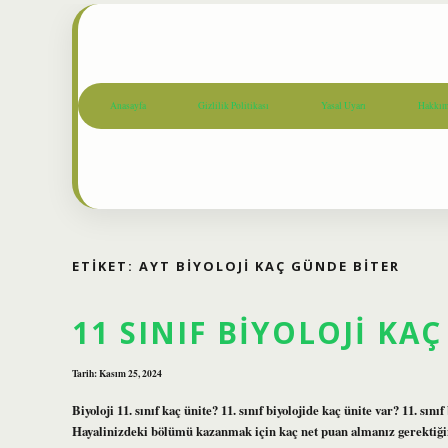
Anasayfa
Gizlilik Politikası
Yasal Uyarı
Hakkım
ETIKET:
AYT BIYOLOJI KAÇ GÜNDE BITER
11 SINIF BIYOLOJI KA
Tarih: Kasım 25, 2024
Biyoloji 11. sınıf kaç ünite? 11. sınıf biyolojide kaç ünite var? 11. sınıf
Hayalinizdeki bölümü kazanmak için kaç net puan almanız gerektiğini 