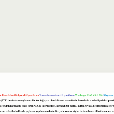
m:
E-mail:
backlinkpaneli@gmail.com
Teams:
forumhizmeti@gmail.com
Whatsapp: 0262 606 0 726
Telegram:
mu (BTK) tarafından onaylanmış bir Yer Sağlayıcı olarak hizmet vermektedir. Bu nedenle, sitedeki içerikleri 
 sorumluluğu kabul etmiş sayılırlar. Bu internet sitesi, herhangi bir marka, kurum veya şahıs şirketi ile hiçbi
kurum ve kişiler hakkında paylaşım yapılmamaktadır. Gerçek kurum ve kişiler ile isim benzerlikleri tamamen te