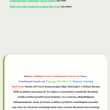
Yediklerinin Kilo Yapmaması Için Ne Yapmalı
için
Melis
Türkiyede 81 Ilin Isminde En Az Hangi Harf Vardır
için
admin
bet
Reklam ve İletişim:
E-mail:
backlinkpaneli@gmail.com
Teams:
forumhizmeti@gmail.com
Whatsapp: 0262 606 0 726
Telegram: @karabul
Yasal Uyarı:
Sitemiz, 5651 Sayılı Kanun gereğince Bilgi Teknolojileri ve İletişim Kurumu
(BTK) tarafından onaylanmış bir Yer Sağlayıcı olarak hizmet vermektedir. Bu nedenle,
sitedeki içerikleri proaktif olarak denetleme veya araştırma yükümlülüğümüz
bulunmamaktadır. Ancak, üyelerimiz yazdıkları içeriklerin sorumluluğunu taşımakta
olup, siteye üye olarak bu sorumluluğu kabul etmiş sayılırlar. Bu internet sitesi, herhangi