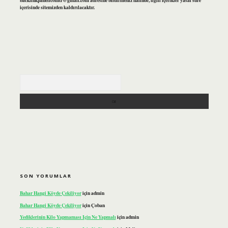
backlinkpanelicomtr@gmail.com
adresine bildirmeniz halinde, ilgili içerikler yasal süre
içerisinde sitemizden kaldırılacaktır.
Arama
SON YORUMLAR
Bahar Hangi Köyde Çekiliyor
için
admin
Bahar Hangi Köyde Çekiliyor
için
Çoban
Yediklerinin Kilo Yapmaması Için Ne Yapmalı
için
admin