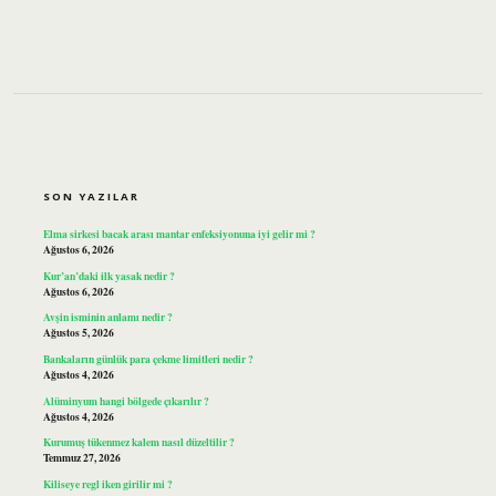
SIDEBAR
SON YAZILAR
Elma sirkesi bacak arası mantar enfeksiyonuna iyi gelir mi ?
Ağustos 6, 2026
Kur’an’daki ilk yasak nedir ?
Ağustos 6, 2026
Avşin isminin anlamı nedir ?
Ağustos 5, 2026
Bankaların günlük para çekme limitleri nedir ?
Ağustos 4, 2026
Alüminyum hangi bölgede çıkarılır ?
Ağustos 4, 2026
Kurumuş tükenmez kalem nasıl düzeltilir ?
Temmuz 27, 2026
Kiliseye regl iken girilir mi ?