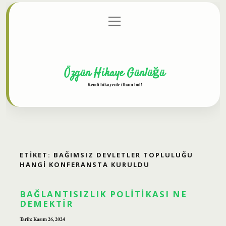
menüyü
Anasayfa
Gizlilik Politikası
Yasal Uyarı
aç
Hakkımızda
Özgün Hikaye Günlüğü
Kendi hikayenle ilham bul!
ETIKET:
BAĞIMSIZ DEVLETLER TOPLULUĞU
HANGI KONFERANSTA KURULDU
BAĞLANTISIZLIK POLITIKASI NE
DEMEKTIR
Tarih: Kasım 26, 2024