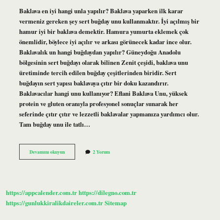
Baklava en iyi hangi unla yapılır? Baklava yaparken ilk karar
vermeniz gereken şey sert buğday unu kullanmaktır. İyi açılmış bir
hamur iyi bir baklava demektir. Hamura yumurta eklemek çok
önemlidir, böylece iyi açılır ve arkası görünecek kadar ince olur.
Baklavalık un hangi buğdaydan yapılır? Güneydoğu Anadolu
bölgesinin sert buğdayı olarak bilinen Zenit çeşidi, baklava unu
üretiminde tercih edilen buğday çeşitlerinden biridir. Sert
buğdayın sert yapısı baklavaya çıtır bir doku kazandırır.
Baklavacılar hangi unu kullanıyor? Eflani Baklava Unu, yüksek
protein ve gluten oranıyla profesyonel sonuçlar sunarak her
seferinde çıtır çıtır ve lezzetli baklavalar yapmanıza yardımcı olur.
Tam buğday unu ile tatlı…
Buğday
Devamını okuyun
2 Yorum
Unundan
Baklava
Olur
Mu
https://appcalender.com.tr
https://dilegno.com.tr
https://gunlukkiralikdaireler.com.tr
Sitemap