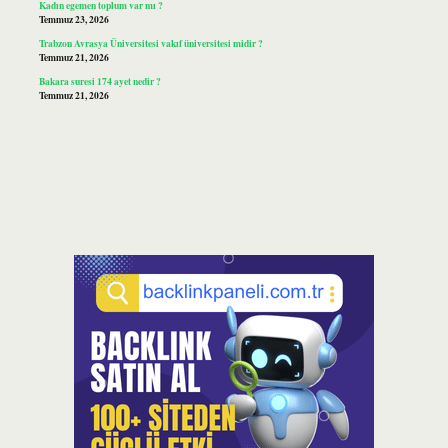
Kadın egemen toplum var mı ?
Temmuz 23, 2026
Trabzon Avrasya Üniversitesi vakıf üniversitesi midir ?
Temmuz 21, 2026
Bakara suresi 174 ayet nedir ?
Temmuz 21, 2026