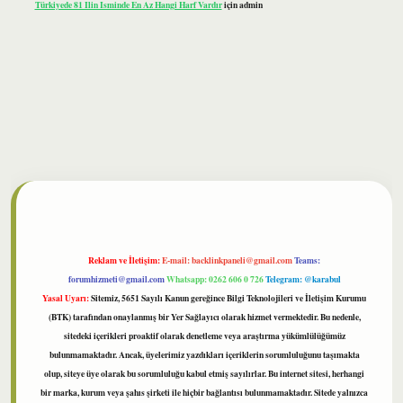
Türkiyede 81 Ilin Isminde En Az Hangi Harf Vardır
için
admin
ilbet
Reklam ve İletişim:
E-mail:
backlinkpaneli@gmail.com
Teams:
forumhizmeti@gmail.com
Whatsapp: 0262 606 0 726
Telegram: @karabul
Yasal Uyarı:
Sitemiz, 5651 Sayılı Kanun gereğince Bilgi Teknolojileri ve İletişim Kurumu
(BTK) tarafından onaylanmış bir Yer Sağlayıcı olarak hizmet vermektedir. Bu nedenle,
sitedeki içerikleri proaktif olarak denetleme veya araştırma yükümlülüğümüz
bulunmamaktadır. Ancak, üyelerimiz yazdıkları içeriklerin sorumluluğunu taşımakta
olup, siteye üye olarak bu sorumluluğu kabul etmiş sayılırlar. Bu internet sitesi, herhangi
bir marka, kurum veya şahıs şirketi ile hiçbir bağlantısı bulunmamaktadır. Sitede yalnızca