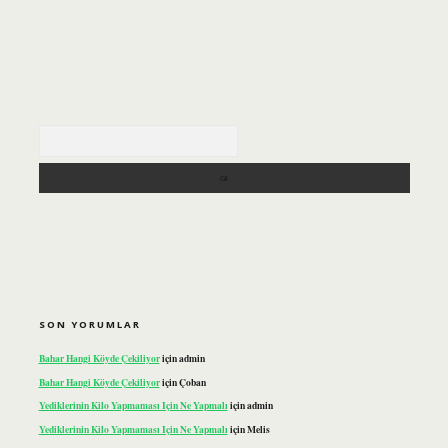
Arama
SON YORUMLAR
Bahar Hangi Köyde Çekiliyor
için
admin
Bahar Hangi Köyde Çekiliyor
için
Çoban
Yediklerinin Kilo Yapmaması Için Ne Yapmalı
için
admin
Yediklerinin Kilo Yapmaması Için Ne Yapmalı
için
Melis