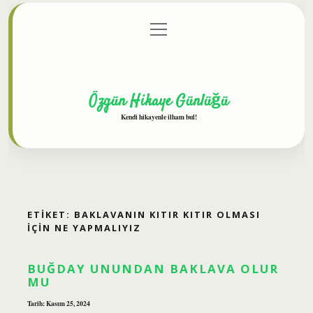
menüyü
Anasayfa
Gizlilik Politikası
Yasal Uyarı
aç
Hakkımızda
Özgün Hikaye Günlüğü
Kendi hikayenle ilham bul!
ETIKET:
BAKLAVANIN KITIR KITIR OLMASI
IÇIN NE YAPMALIYIZ
BUĞDAY UNUNDAN BAKLAVA OLUR
MU
Tarih: Kasım 25, 2024