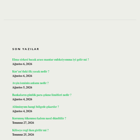
SIDEBAR
SON YAZILAR
Elma sirkesi bacak arası mantar enfeksiyonuna iyi gelir mi ?
Ağustos 6, 2026
Kur’an’daki ilk yasak nedir ?
Ağustos 6, 2026
Avşin isminin anlamı nedir ?
Ağustos 5, 2026
Bankaların günlük para çekme limitleri nedir ?
Ağustos 4, 2026
Alüminyum hangi bölgede çıkarılır ?
Ağustos 4, 2026
Kurumuş tükenmez kalem nasıl düzeltilir ?
Temmuz 27, 2026
Kiliseye regl iken girilir mi ?
Temmuz 25, 2026