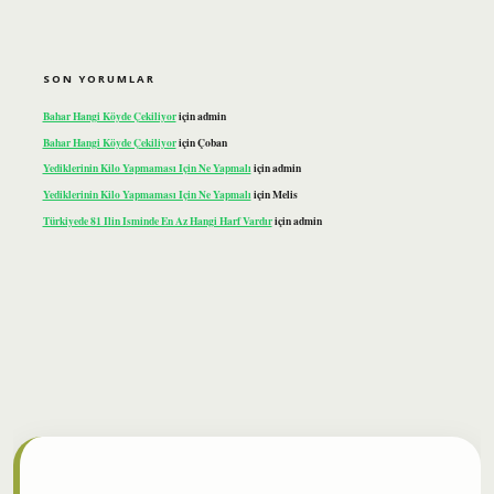
SON YORUMLAR
Bahar Hangi Köyde Çekiliyor
için
admin
Bahar Hangi Köyde Çekiliyor
için
Çoban
Yediklerinin Kilo Yapmaması Için Ne Yapmalı
için
admin
Yediklerinin Kilo Yapmaması Için Ne Yapmalı
için
Melis
Türkiyede 81 Ilin Isminde En Az Hangi Harf Vardır
için
admin
ilbet