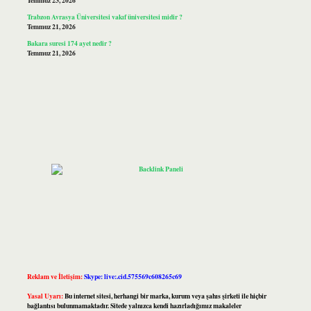
Temmuz 23, 2026
Trabzon Avrasya Üniversitesi vakıf üniversitesi midir ?
Temmuz 21, 2026
Bakara suresi 174 ayet nedir ?
Temmuz 21, 2026
Reklam ve İletişim:
Skype: live:.cid.575569c608265c69
Yasal Uyarı:
Bu internet sitesi, herhangi bir marka, kurum veya şahıs şirketi ile hiçbir
bağlantısı bulunmamaktadır. Sitede yalnızca kendi hazırladığımız makaleler