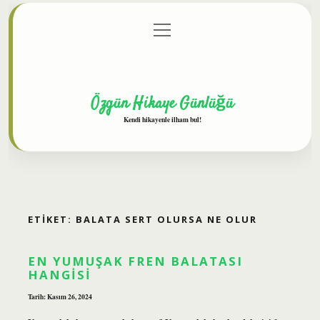
menüyü
Anasayfa
Gizlilik Politikası
Yasal Uyarı
aç
Hakkımızda
Özgün Hikaye Günlüğü
Kendi hikayenle ilham bul!
ETIKET:
BALATA SERT OLURSA NE OLUR
EN YUMUŞAK FREN BALATASI
HANGISI
Tarih: Kasım 26, 2024