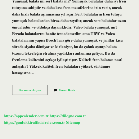
Yumuşak balata mı sert balata mı? Yumuşak balatalar daha iyi fren
tutuşuna sahiptir ve daha kısa fren mesafelerine izin verir, ancak
daha hızlı balata aşınmasına yol açar. Sert balataların fren tutuşu
yumuşak balatalardan biraz daha zayıftır, ancak sert balatalar uzun
ömürlüdür ve oldukça dayanıklıdır. Valeo balata yumuşak mı?
Ferodo balatalarını henüz test edemedim ama TRW ve Valeo
balatalarının yapısı Bosch’lara göre daha yumuşak ve jantlar kısa
sürede siyaha dönüyor ve kirleniyor, bu da çabuk aşınıp balata
tozunu tekerleğin etrafına yaydıkları anlamına geliyor. Bu da
frenleme kalitesini açıkça iyileştiriyor. Kaliteli fren balatası nasıl
anlaşılır? Yüksek kaliteli fren balataları yüksek sürtünme
katsayısına…
En
Devamını okuyun
Yorum Bırak
Yumuşak
Fren
Balatası
Hangisi
https://appcalender.com.tr
https://dilegno.com.tr
https://gunlukkiralikdaireler.com.tr
Sitemap