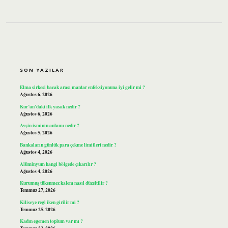
SIDEBAR
SON YAZILAR
Elma sirkesi bacak arası mantar enfeksiyonuna iyi gelir mi ?
Ağustos 6, 2026
Kur’an’daki ilk yasak nedir ?
Ağustos 6, 2026
Avşin isminin anlamı nedir ?
Ağustos 5, 2026
Bankaların günlük para çekme limitleri nedir ?
Ağustos 4, 2026
Alüminyum hangi bölgede çıkarılır ?
Ağustos 4, 2026
Kurumuş tükenmez kalem nasıl düzeltilir ?
Temmuz 27, 2026
Kiliseye regl iken girilir mi ?
Temmuz 25, 2026
Kadın egemen toplum var mı ?