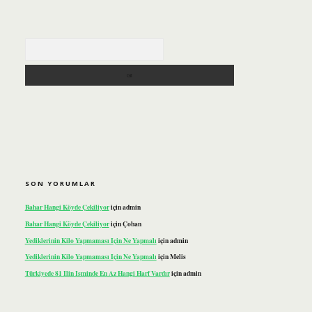
Arama
SON YORUMLAR
Bahar Hangi Köyde Çekiliyor
için
admin
Bahar Hangi Köyde Çekiliyor
için
Çoban
Yediklerinin Kilo Yapmaması Için Ne Yapmalı
için
admin
Yediklerinin Kilo Yapmaması Için Ne Yapmalı
için
Melis
Türkiyede 81 Ilin Isminde En Az Hangi Harf Vardır
için
admin