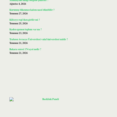
Ağustos 4, 2026
Kurumuş tükenmez kalem nasıl düzeltilir ?
Temmuz 27, 2026
Kiliseye regl iken girilir mi ?
Temmuz 25, 2026
Kadın egemen toplum var mı ?
Temmuz 23, 2026
Trabzon Avrasya Üniversitesi vakıf üniversitesi midir ?
Temmuz 21, 2026
Bakara suresi 174 ayet nedir ?
Temmuz 21, 2026