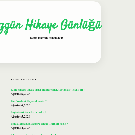
zgün Hikaye Günlüğü
Kendi hikayenle ilham bul!
SIDEBAR
ilbet
SON YAZILAR
Elma sirkesi bacak arası mantar enfeksiyonuna iyi gelir mi ?
Ağustos 6, 2026
Kur’an’daki ilk yasak nedir ?
Ağustos 6, 2026
Avşin isminin anlamı nedir ?
Ağustos 5, 2026
Bankaların günlük para çekme limitleri nedir ?
Ağustos 4, 2026
Alüminyum hangi bölgede çıkarılır ?