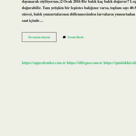
dayanarak söylüyorum.)2 Ocak 2016 Bir balık kaç balık doğurur? Lepist
doğurabilir. Tam yetişkin bir lepistes balığınız varsa, toplam sayı 4
süresi, balık yumurtalarının döllenmesinden larvaların yumurtadan ç
saat içinde…
Bir
Devamını okuyun
Yorum Bırak
Balık
Ne
Kadar
Yumurta
Bırakır
https://appcalender.com.tr
https://dilegno.com.tr
https://gunlukkiral