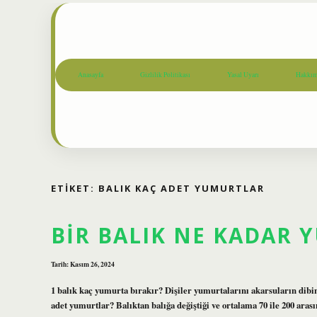
Anasayfa
Gizlilik Politikası
Yasal Uyarı
Hakkım
ETIKET:
BALIK KAÇ ADET YUMURTLAR
BIR BALIK NE KADAR 
Tarih: Kasım 26, 2024
1 balık kaç yumurta bırakır? Dişiler yumurtalarını akarsuların dibind
adet yumurtlar? Balıktan balığa değiştiği ve ortalama 70 ile 200 ara