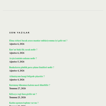
SIDEBAR
SON YAZILAR
Elma sirkesi bacak arası mantar enfeksiyonuna iyi gelir mi ?
Ağustos 6, 2026
Kur’an’daki ilk yasak nedir ?
Ağustos 6, 2026
Avşin isminin anlamı nedir ?
Ağustos 5, 2026
Bankaların günlük para çekme limitleri nedir ?
Ağustos 4, 2026
Alüminyum hangi bölgede çıkarılır ?
Ağustos 4, 2026
Kurumuş tükenmez kalem nasıl düzeltilir ?
Temmuz 27, 2026
Kiliseye regl iken girilir mi ?
Temmuz 25, 2026
Kadın egemen toplum var mı ?