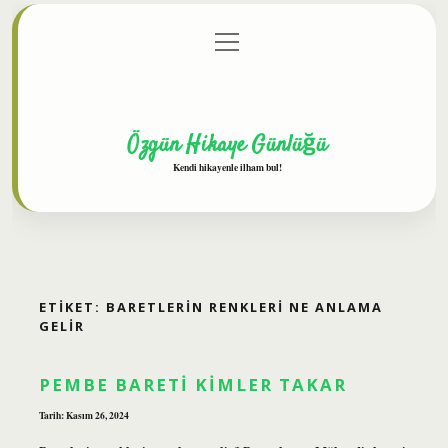
menüyü
Anasayfa
Gizlilik Politikası
Yasal Uyarı
aç
Hakkımızda
Özgün Hikaye Günlüğü
Kendi hikayenle ilham bul!
ETIKET:
BARETLERIN RENKLERI NE ANLAMA
GELIR
PEMBE BARETI KIMLER TAKAR
Tarih: Kasım 26, 2024