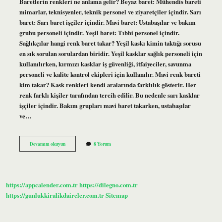
Baretlerin renkleri ne anlama gelir? Beyaz baret: Mühendis bareti
mimarlar, teknisyenler, teknik personel ve ziyaretçiler içindir. Sarı
baret: Sarı baret işçiler içindir. Mavi baret: Ustabaşılar ve bakım
grubu personeli içindir. Yeşil baret: Tıbbi personel içindir.
Sağlıkçılar hangi renk baret takar? Yeşil kaskı kimin taktığı sorusu
en sık sorulan sorulardan biridir. Yeşil kasklar sağlık personeli için
kullanılırken, kırmızı kasklar iş güvenliği, itfaiyeciler, savunma
personeli ve kalite kontrol ekipleri için kullanılır. Mavi renk bareti
kim takar? Kask renkleri kendi aralarında farklılık gösterir. Her
renk farklı kişiler tarafından tercih edilir. Bu nedenle sarı kasklar
işçiler içindir. Bakım grupları mavi baret takarken, ustabaşılar
ve…
Pembe
Devamını okuyun
8 Yorum
Bareti
Kimler
Takar
https://appcalender.com.tr
https://dilegno.com.tr
https://gunlukkiralikdaireler.com.tr
Sitemap