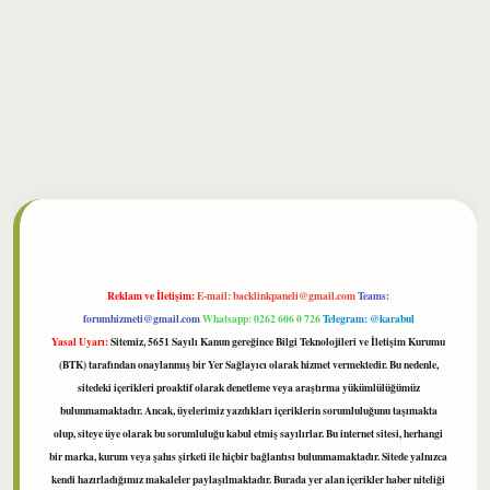
bet
Reklam ve İletişim:
E-mail:
backlinkpaneli@gmail.com
Teams:
forumhizmeti@gmail.com
Whatsapp: 0262 606 0 726
Telegram: @karabul
Yasal Uyarı:
Sitemiz, 5651 Sayılı Kanun gereğince Bilgi Teknolojileri ve İletişim Kurumu
(BTK) tarafından onaylanmış bir Yer Sağlayıcı olarak hizmet vermektedir. Bu nedenle,
sitedeki içerikleri proaktif olarak denetleme veya araştırma yükümlülüğümüz
bulunmamaktadır. Ancak, üyelerimiz yazdıkları içeriklerin sorumluluğunu taşımakta
olup, siteye üye olarak bu sorumluluğu kabul etmiş sayılırlar. Bu internet sitesi, herhangi
bir marka, kurum veya şahıs şirketi ile hiçbir bağlantısı bulunmamaktadır. Sitede yalnızca
kendi hazırladığımız makaleler paylaşılmaktadır. Burada yer alan içerikler haber niteliği