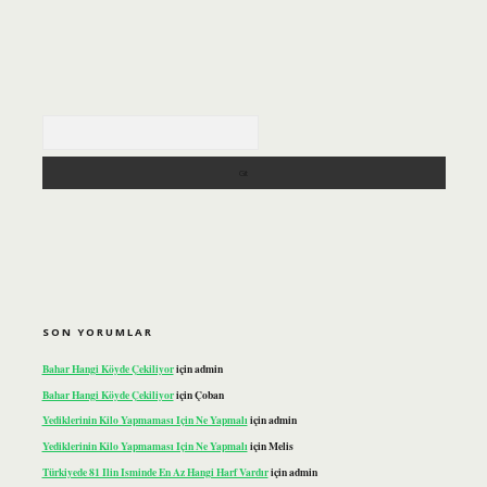
Arama
SON YORUMLAR
Bahar Hangi Köyde Çekiliyor
için
admin
Bahar Hangi Köyde Çekiliyor
için
Çoban
Yediklerinin Kilo Yapmaması Için Ne Yapmalı
için
admin
Yediklerinin Kilo Yapmaması Için Ne Yapmalı
için
Melis
Türkiyede 81 Ilin Isminde En Az Hangi Harf Vardır
için
admin