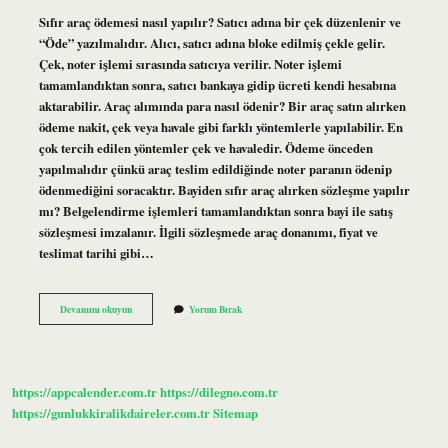
Sıfır araç ödemesi nasıl yapılır? Satıcı adına bir çek düzenlenir ve
“Öde” yazılmalıdır. Alıcı, satıcı adına bloke edilmiş çekle gelir.
Çek, noter işlemi sırasında satıcıya verilir. Noter işlemi
tamamlandıktan sonra, satıcı bankaya gidip ücreti kendi hesabına
aktarabilir. Araç alımında para nasıl ödenir? Bir araç satın alırken
ödeme nakit, çek veya havale gibi farklı yöntemlerle yapılabilir. En
çok tercih edilen yöntemler çek ve havaledir. Ödeme önceden
yapılmalıdır çünkü araç teslim edildiğinde noter paranın ödenip
ödenmediğini soracaktır. Bayiden sıfır araç alırken sözleşme yapılır
mı? Belgelendirme işlemleri tamamlandıktan sonra bayi ile satış
sözleşmesi imzalanır. İlgili sözleşmede araç donanımı, fiyat ve
teslimat tarihi gibi…
Bayiden
Devamını okuyun
Yorum Bırak
Sıfır
Araç
Alırken
Ödeme
Nasıl
https://appcalender.com.tr
https://dilegno.com.tr
Yapılmalı
https://gunlukkiralikdaireler.com.tr
Sitemap