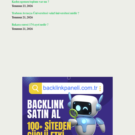
Kadın egemen toplum var mı ?
Temmuz 23, 2026
Trabzon Avrasya Üniversitesi vakıf üniversitesi midir ?
Temmuz 21, 2026
Bakara suresi 174 ayet nedir ?
Temmuz 21, 2026