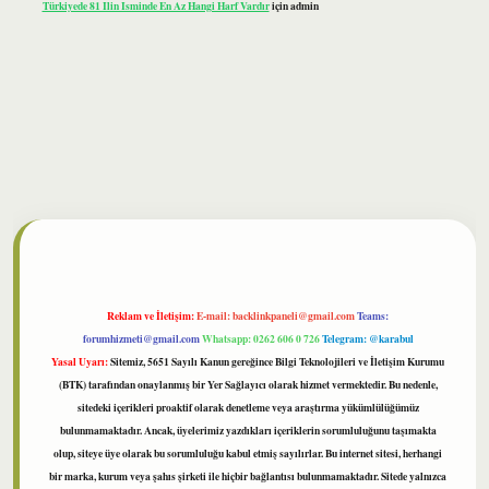
Türkiyede 81 Ilin Isminde En Az Hangi Harf Vardır
için
admin
ilbet
Reklam ve İletişim:
E-mail:
backlinkpaneli@gmail.com
Teams:
forumhizmeti@gmail.com
Whatsapp: 0262 606 0 726
Telegram: @karabul
Yasal Uyarı:
Sitemiz, 5651 Sayılı Kanun gereğince Bilgi Teknolojileri ve İletişim Kurumu
(BTK) tarafından onaylanmış bir Yer Sağlayıcı olarak hizmet vermektedir. Bu nedenle,
sitedeki içerikleri proaktif olarak denetleme veya araştırma yükümlülüğümüz
bulunmamaktadır. Ancak, üyelerimiz yazdıkları içeriklerin sorumluluğunu taşımakta
olup, siteye üye olarak bu sorumluluğu kabul etmiş sayılırlar. Bu internet sitesi, herhangi
bir marka, kurum veya şahıs şirketi ile hiçbir bağlantısı bulunmamaktadır. Sitede yalnızca