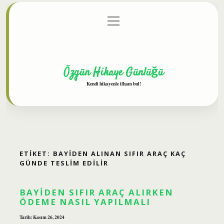
menüyü
Anasayfa
Gizlilik Politikası
Yasal Uyarı
aç
Hakkımızda
Özgün Hikaye Günlüğü
Kendi hikayenle ilham bul!
ETIKET:
BAYIDEN ALINAN SIFIR ARAÇ KAÇ
GÜNDE TESLIM EDILIR
BAYIDEN SIFIR ARAÇ ALIRKEN
ÖDEME NASIL YAPILMALI
Tarih: Kasım 26, 2024