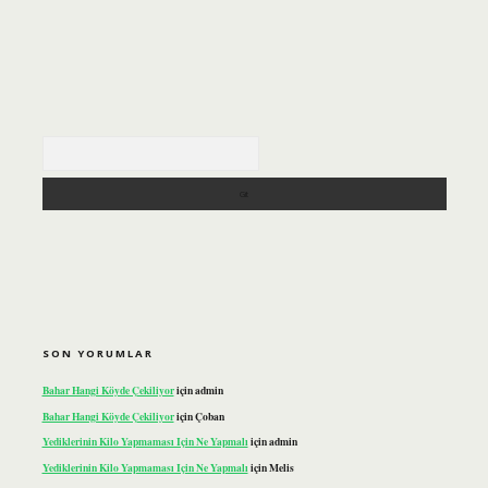
Arama
SON YORUMLAR
Bahar Hangi Köyde Çekiliyor
için
admin
Bahar Hangi Köyde Çekiliyor
için
Çoban
Yediklerinin Kilo Yapmaması Için Ne Yapmalı
için
admin
Yediklerinin Kilo Yapmaması Için Ne Yapmalı
için
Melis