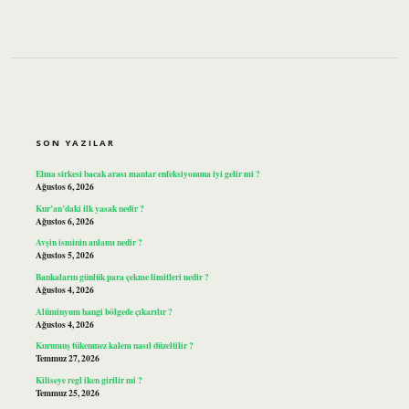
SIDEBAR
SON YAZILAR
Elma sirkesi bacak arası mantar enfeksiyonuna iyi gelir mi ?
Ağustos 6, 2026
Kur’an’daki ilk yasak nedir ?
Ağustos 6, 2026
Avşin isminin anlamı nedir ?
Ağustos 5, 2026
Bankaların günlük para çekme limitleri nedir ?
Ağustos 4, 2026
Alüminyum hangi bölgede çıkarılır ?
Ağustos 4, 2026
Kurumuş tükenmez kalem nasıl düzeltilir ?
Temmuz 27, 2026
Kiliseye regl iken girilir mi ?
Temmuz 25, 2026