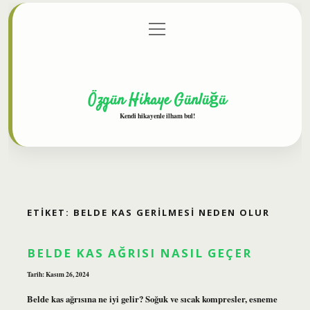
menüyü
Anasayfa
Gizlilik Politikası
Yasal Uyarı
aç
Hakkımızda
Özgün Hikaye Günlüğü
Kendi hikayenle ilham bul!
ETIKET:
BELDE KAS GERILMESI NEDEN OLUR
BELDE KAS AĞRISI NASIL GEÇER
Tarih: Kasım 26, 2024
Belde kas ağrısına ne iyi gelir? Soğuk ve sıcak kompresler, esneme