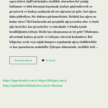
egzersizleri, hafif yürüyüşler, özellikle otururken bel yastığı
kullanımı ve kötü duruştan kaçınmak, kasları güçlendirerek ve
gevşeterek ve baskıyı azaltarak alt sırt ağrısına iyi gelir. Sırt ağrısı
daha şiddetliyse, bir doktora görünmelisiniz. Beldeki kas ağrısı ne
kadar sürer? Bel kaslarında ani gerginlik ağrıya neden olur ve basit
ağrı kesiciler, kas gevşeticiler ve istirahatle 1-4 hafta içinde
kendiliğinden iyileşir. Belde kas sıkışmasına ne iyi gelir? Dinlenme,
alt sırttaki kasları gevşetir ve iyileşme sürecini hızlandırır. Bel
bölgesine sıcak veya soğuk kompres uygulamak ağrıyı hafifletebilir
ve kas spazmlarını azaltabilir. İyileşme döneminde, özellikle beli…
Belde
Devamını okuyun
12 Yorum
Kas
Ağrısı
Nasıl
Geçer
https://appcalender.com.tr
https://dilegno.com.tr
https://gunlukkiralikdaireler.com.tr
Sitemap