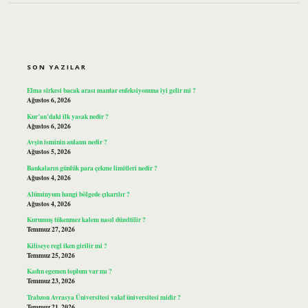
SIDEBAR
SON YAZILAR
Elma sirkesi bacak arası mantar enfeksiyonuna iyi gelir mi ?
Ağustos 6, 2026
Kur’an’daki ilk yasak nedir ?
Ağustos 6, 2026
Avşin isminin anlamı nedir ?
Ağustos 5, 2026
Bankaların günlük para çekme limitleri nedir ?
Ağustos 4, 2026
Alüminyum hangi bölgede çıkarılır ?
Ağustos 4, 2026
Kurumuş tükenmez kalem nasıl düzeltilir ?
Temmuz 27, 2026
Kiliseye regl iken girilir mi ?
Temmuz 25, 2026
Kadın egemen toplum var mı ?
Temmuz 23, 2026
Trabzon Avrasya Üniversitesi vakıf üniversitesi midir ?
Temmuz 21, 2026