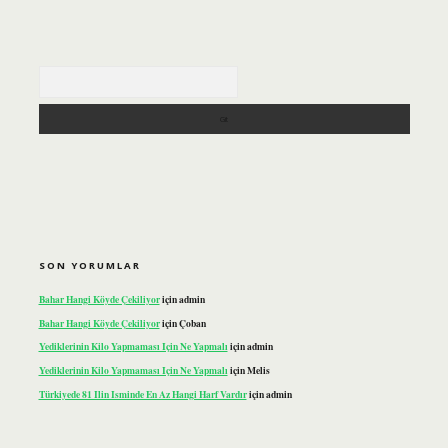
Arama
SON YORUMLAR
Bahar Hangi Köyde Çekiliyor
için
admin
Bahar Hangi Köyde Çekiliyor
için
Çoban
Yediklerinin Kilo Yapmaması Için Ne Yapmalı
için
admin
Yediklerinin Kilo Yapmaması Için Ne Yapmalı
için
Melis
Türkiyede 81 Ilin Isminde En Az Hangi Harf Vardır
için
admin