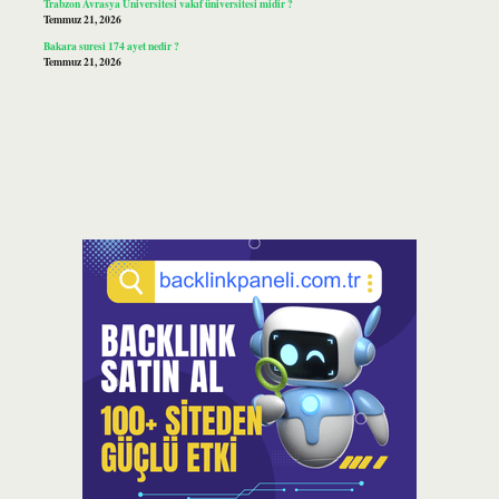
Trabzon Avrasya Üniversitesi vakıf üniversitesi midir ?
Temmuz 21, 2026
Bakara suresi 174 ayet nedir ?
Temmuz 21, 2026