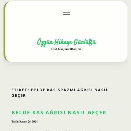
menüyü
Anasayfa
Gizlilik Politikası
Yasal Uyarı
aç
Hakkımızda
Özgün Hikaye Günlüğü
Kendi hikayenle ilham bul!
ETIKET:
BELDE KAS SPAZMI AĞRISI NASIL
GEÇER
BELDE KAS AĞRISI NASIL GEÇER
Tarih: Kasım 26, 2024