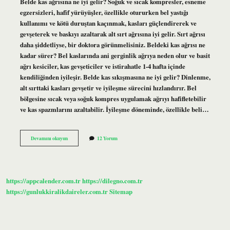
Belde kas ağrısına ne iyi gelir? Soğuk ve sıcak kompresler, esneme
egzersizleri, hafif yürüyüşler, özellikle otururken bel yastığı
kullanımı ve kötü duruştan kaçınmak, kasları güçlendirerek ve
gevşeterek ve baskıyı azaltarak alt sırt ağrısına iyi gelir. Sırt ağrısı
daha şiddetliyse, bir doktora görünmelisiniz. Beldeki kas ağrısı ne
kadar sürer? Bel kaslarında ani gerginlik ağrıya neden olur ve basit
ağrı kesiciler, kas gevşeticiler ve istirahatle 1-4 hafta içinde
kendiliğinden iyileşir. Belde kas sıkışmasına ne iyi gelir? Dinlenme,
alt sırttaki kasları gevşetir ve iyileşme sürecini hızlandırır. Bel
bölgesine sıcak veya soğuk kompres uygulamak ağrıyı hafifletebilir
ve kas spazmlarını azaltabilir. İyileşme döneminde, özellikle beli…
Belde
Devamını okuyun
12 Yorum
Kas
Ağrısı
Nasıl
Geçer
https://appcalender.com.tr
https://dilegno.com.tr
https://gunlukkiralikdaireler.com.tr
Sitemap