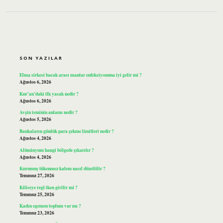
SIDEBAR
SON YAZILAR
Elma sirkesi bacak arası mantar enfeksiyonuna iyi gelir mi ?
Ağustos 6, 2026
Kur’an’daki ilk yasak nedir ?
Ağustos 6, 2026
Avşin isminin anlamı nedir ?
Ağustos 5, 2026
Bankaların günlük para çekme limitleri nedir ?
Ağustos 4, 2026
Alüminyum hangi bölgede çıkarılır ?
Ağustos 4, 2026
Kurumuş tükenmez kalem nasıl düzeltilir ?
Temmuz 27, 2026
Kiliseye regl iken girilir mi ?
Temmuz 25, 2026
Kadın egemen toplum var mı ?
Temmuz 23, 2026