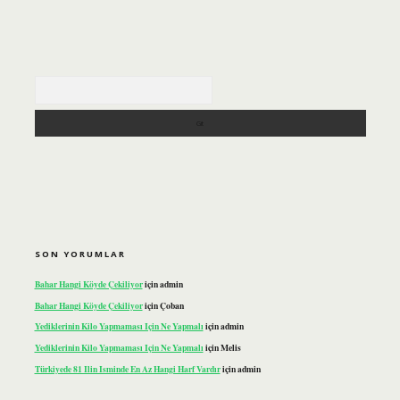
Arama
SON YORUMLAR
Bahar Hangi Köyde Çekiliyor
için
admin
Bahar Hangi Köyde Çekiliyor
için
Çoban
Yediklerinin Kilo Yapmaması Için Ne Yapmalı
için
admin
Yediklerinin Kilo Yapmaması Için Ne Yapmalı
için
Melis
Türkiyede 81 Ilin Isminde En Az Hangi Harf Vardır
için
admin