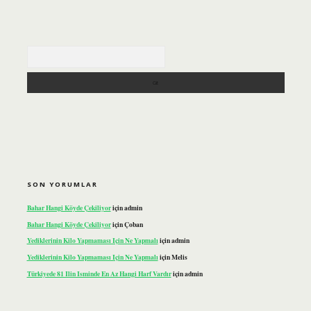
Arama
SON YORUMLAR
Bahar Hangi Köyde Çekiliyor
için
admin
Bahar Hangi Köyde Çekiliyor
için
Çoban
Yediklerinin Kilo Yapmaması Için Ne Yapmalı
için
admin
Yediklerinin Kilo Yapmaması Için Ne Yapmalı
için
Melis
Türkiyede 81 Ilin Isminde En Az Hangi Harf Vardır
için
admin