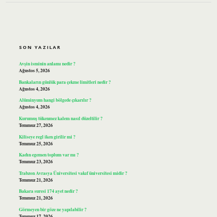
SIDEBAR
SON YAZILAR
Avşin isminin anlamı nedir ?
Ağustos 5, 2026
Bankaların günlük para çekme limitleri nedir ?
Ağustos 4, 2026
Alüminyum hangi bölgede çıkarılır ?
Ağustos 4, 2026
Kurumuş tükenmez kalem nasıl düzeltilir ?
Temmuz 27, 2026
Kiliseye regl iken girilir mi ?
Temmuz 25, 2026
Kadın egemen toplum var mı ?
Temmuz 23, 2026
Trabzon Avrasya Üniversitesi vakıf üniversitesi midir ?
Temmuz 21, 2026
Bakara suresi 174 ayet nedir ?
Temmuz 21, 2026
Görmeyen bir göze ne yapılabilir ?
Temmuz 17, 2026