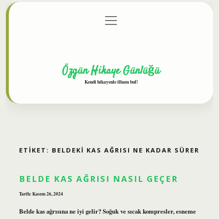
menüyü
Anasayfa
Gizlilik Politikası
Yasal Uyarı
aç
Hakkımızda
Özgün Hikaye Günlüğü
Kendi hikayenle ilham bul!
ETIKET:
BELDEKI KAS AĞRISI NE KADAR SÜRER
BELDE KAS AĞRISI NASIL GEÇER
Tarih: Kasım 26, 2024
Belde kas ağrısına ne iyi gelir? Soğuk ve sıcak kompresler, esneme