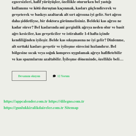
egzersizleri, hafif yürüyüşler, özellikle otururken bel yastığı
kullanımı ve kötü duruştan kaçınmak, kasları güçlendirerek ve
gevşeterek ve baskıyı azaltarak alt sırt ağrısına iyi gelir. Sırt ağrısı
daha şiddetliyse, bir doktora görünmelisiniz. Beldeki kas ağrısı ne
kadar sürer? Bel kaslarında ani gerginlik ağrıya neden olur ve basit
ağrı kesiciler, kas gevşeticiler ve istirahatle 1-4 hafta içinde
kendiliğinden iyileşir. Belde kas sıkışmasına ne iyi gelir? Dinlenme,
alt sırttaki kasları gevşetir ve iyileşme sürecini hızlandırır. Bel
bölgesine sıcak veya soğuk kompres uygulamak ağrıyı hafifletebilir
ve kas spazmlarını azaltabilir. İyileşme döneminde, özellikle beli…
Belde
Devamını okuyun
12 Yorum
Kas
Ağrısı
Nasıl
Geçer
https://appcalender.com.tr
https://dilegno.com.tr
https://gunlukkiralikdaireler.com.tr
Sitemap