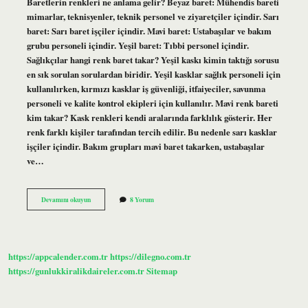
Baretlerin renkleri ne anlama gelir? Beyaz baret: Mühendis bareti
mimarlar, teknisyenler, teknik personel ve ziyaretçiler içindir. Sarı
baret: Sarı baret işçiler içindir. Mavi baret: Ustabaşılar ve bakım
grubu personeli içindir. Yeşil baret: Tıbbi personel içindir.
Sağlıkçılar hangi renk baret takar? Yeşil kaskı kimin taktığı sorusu
en sık sorulan sorulardan biridir. Yeşil kasklar sağlık personeli için
kullanılırken, kırmızı kasklar iş güvenliği, itfaiyeciler, savunma
personeli ve kalite kontrol ekipleri için kullanılır. Mavi renk bareti
kim takar? Kask renkleri kendi aralarında farklılık gösterir. Her
renk farklı kişiler tarafından tercih edilir. Bu nedenle sarı kasklar
işçiler içindir. Bakım grupları mavi baret takarken, ustabaşılar
ve…
Pembe
Devamını okuyun
8 Yorum
Bareti
Kimler
Takar
https://appcalender.com.tr
https://dilegno.com.tr
https://gunlukkiralikdaireler.com.tr
Sitemap