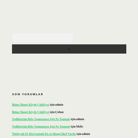
Arama
SON YORUMLAR
Bahar Hangi Köyde Çekiliyor
için
admin
Bahar Hangi Köyde Çekiliyor
için
Çoban
Yediklerinin Kilo Yapmaması Için Ne Yapmalı
için
admin
Yediklerinin Kilo Yapmaması Için Ne Yapmalı
için
Melis
Türkiyede 81 Ilin Isminde En Az Hangi Harf Vardır
için
admin