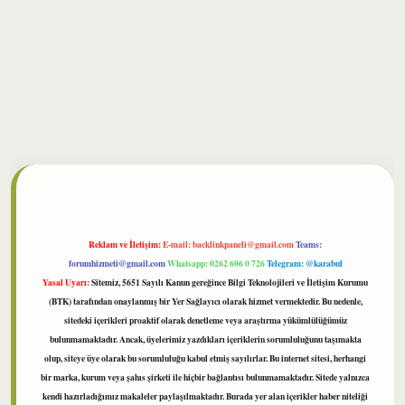
lbet
Reklam ve İletişim:
E-mail:
backlinkpaneli@gmail.com
Teams:
forumhizmeti@gmail.com
Whatsapp: 0262 606 0 726
Telegram: @karabul
Yasal Uyarı:
Sitemiz, 5651 Sayılı Kanun gereğince Bilgi Teknolojileri ve İletişim Kurumu
(BTK) tarafından onaylanmış bir Yer Sağlayıcı olarak hizmet vermektedir. Bu nedenle,
sitedeki içerikleri proaktif olarak denetleme veya araştırma yükümlülüğümüz
bulunmamaktadır. Ancak, üyelerimiz yazdıkları içeriklerin sorumluluğunu taşımakta
olup, siteye üye olarak bu sorumluluğu kabul etmiş sayılırlar. Bu internet sitesi, herhangi
bir marka, kurum veya şahıs şirketi ile hiçbir bağlantısı bulunmamaktadır. Sitede yalnızca
kendi hazırladığımız makaleler paylaşılmaktadır. Burada yer alan içerikler haber niteliği