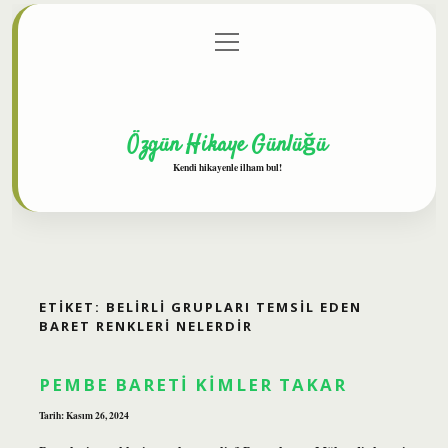
menüyü
Anasayfa
Gizlilik Politikası
Yasal Uyarı
aç
Hakkımızda
Özgün Hikaye Günlüğü
Kendi hikayenle ilham bul!
ETIKET:
BELIRLI GRUPLARI TEMSIL EDEN
BARET RENKLERI NELERDIR
PEMBE BARETI KIMLER TAKAR
Tarih: Kasım 26, 2024