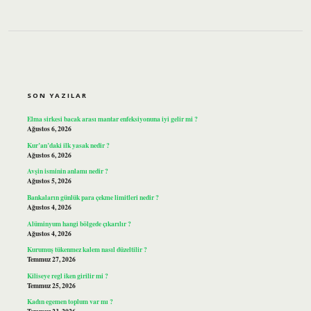
SIDEBAR
SON YAZILAR
Elma sirkesi bacak arası mantar enfeksiyonuna iyi gelir mi ?
Ağustos 6, 2026
Kur’an’daki ilk yasak nedir ?
Ağustos 6, 2026
Avşin isminin anlamı nedir ?
Ağustos 5, 2026
Bankaların günlük para çekme limitleri nedir ?
Ağustos 4, 2026
Alüminyum hangi bölgede çıkarılır ?
Ağustos 4, 2026
Kurumuş tükenmez kalem nasıl düzeltilir ?
Temmuz 27, 2026
Kiliseye regl iken girilir mi ?
Temmuz 25, 2026
Kadın egemen toplum var mı ?