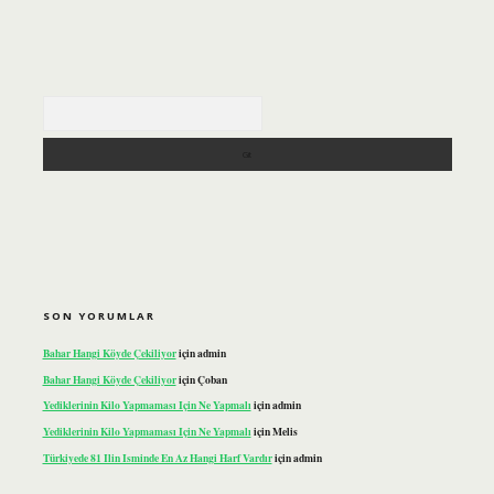
Arama
SON YORUMLAR
Bahar Hangi Köyde Çekiliyor
için
admin
Bahar Hangi Köyde Çekiliyor
için
Çoban
Yediklerinin Kilo Yapmaması Için Ne Yapmalı
için
admin
Yediklerinin Kilo Yapmaması Için Ne Yapmalı
için
Melis
Türkiyede 81 Ilin Isminde En Az Hangi Harf Vardır
için
admin