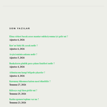
SIDEBAR
SON YAZILAR
Elma sirkesi bacak arası mantar enfeksiyonuna iyi gelir mi ?
Ağustos 6, 2026
Kur’an’daki ilk yasak nedir ?
Ağustos 6, 2026
Avşin isminin anlamı nedir ?
Ağustos 5, 2026
Bankaların günlük para çekme limitleri nedir ?
Ağustos 4, 2026
Alüminyum hangi bölgede çıkarılır ?
Ağustos 4, 2026
Kurumuş tükenmez kalem nasıl düzeltilir ?
Temmuz 27, 2026
Kiliseye regl iken girilir mi ?
Temmuz 25, 2026
Kadın egemen toplum var mı ?
Temmuz 23, 2026