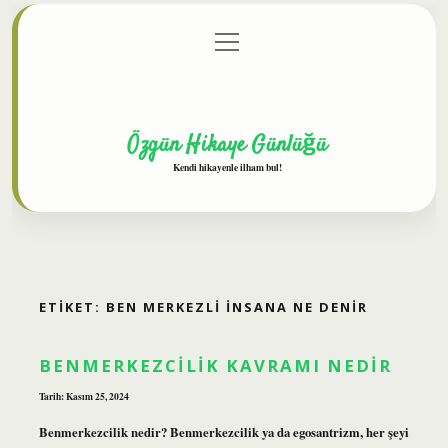
menüyü
Anasayfa
Gizlilik Politikası
Yasal Uyarı
aç
Hakkımızda
Özgün Hikaye Günlüğü
Kendi hikayenle ilham bul!
ETIKET:
BEN MERKEZLI INSANA NE DENIR
BENMERKEZCILIK KAVRAMI NEDIR
Tarih: Kasım 25, 2024
Benmerkezcilik nedir? Benmerkezcilik ya da egosantrizm, her şeyi