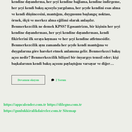
kendine dayandırma, her şeyi kendine bağlama, kendine indirgeme,
her şeyi kendi bakış açısıyla yargılama, her şeyde kendini esas alma
ve kendi düşüncesini, mantığını, duygusunu başlangıç ​​noktası,
örnek, ölçü ve merkez alma eğilimi olarak anlaşılır.
Benmerkezcilik ne demek KPSS? Egosantrizm, bir kişinin her şeyi
kendine dayandırması, her şeyi kendine dayandırması, kendi
fikirlerini ilk sıraya koyması ve her şeyi kendine atfetmesidir.
Benmerkezcilik aynı zamanda her şeyde kendi mantığına ve
duygularına göre hareket etmek anlamına gelir. Benmerkezci bakış
açısı nedir? Benmerkezcilik bilişsel bir önyargıyı temsil eder; kişi
başkalarının kendi bakış açısını paylaştığını varsayar ve diğer…
Benmerkezcilik
Devamını okuyun
2 Yorum
Kavramı
Nedir
https://appcalender.com.tr
https://dilegno.com.tr
https://gunlukkiralikdaireler.com.tr
Sitemap