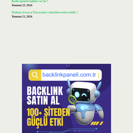
Kadın egemen toplum var mı ?
Temmuz 23, 2026
Trabzon Avrasya Üniversitesi vakıf üniversitesi midir ?
Temmuz 21, 2026