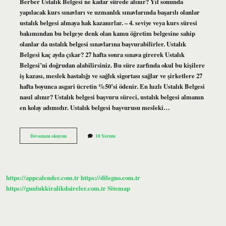
Berber Ustalık Belgesi ne kadar sürede alınır? Yıl sonunda
yapılacak kurs sınavları ve uzmanlık sınavlarında başarılı olanlar
ustalık belgesi almaya hak kazanırlar. – 4. seviye veya kurs süresi
bakımından bu belgeye denk olan kamu öğretim belgesine sahip
olanlar da ustalık belgesi sınavlarına başvurabilirler. Ustalık
Belgesi kaç ayda çıkar? 27 hafta sonra sınava girerek Ustalık
Belgesi’ni doğrudan alabilirsiniz. Bu süre zarfında okul bu kişilere
iş kazası, meslek hastalığı ve sağlık sigortası sağlar ve şirketlere 27
hafta boyunca asgari ücretin %50’si ödenir. En hızlı Ustalık Belgesi
nasıl alınır? Ustalık belgesi başvuru süreci, ustalık belgesi almanın
en kolay adımıdır. Ustalık belgesi başvurusu mesleki…
Berber
Devamını okuyun
10 Yorum
Ustalık
Belgesi
Kaç
Ayda
Alınır
https://appcalender.com.tr
https://dilegno.com.tr
https://gunlukkiralikdaireler.com.tr
Sitemap