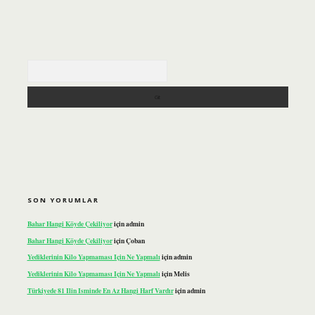
Arama
SON YORUMLAR
Bahar Hangi Köyde Çekiliyor
için
admin
Bahar Hangi Köyde Çekiliyor
için
Çoban
Yediklerinin Kilo Yapmaması Için Ne Yapmalı
için
admin
Yediklerinin Kilo Yapmaması Için Ne Yapmalı
için
Melis
Türkiyede 81 Ilin Isminde En Az Hangi Harf Vardır
için
admin