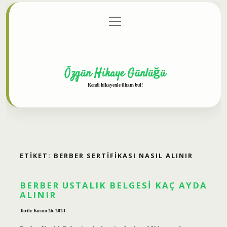
menüyü
Anasayfa
Gizlilik Politikası
Yasal Uyarı
aç
Hakkımızda
Özgün Hikaye Günlüğü
Kendi hikayenle ilham bul!
ETIKET:
BERBER SERTIFIKASI NASIL ALINIR
BERBER USTALIK BELGESI KAÇ AYDA
ALINIR
Tarih: Kasım 26, 2024