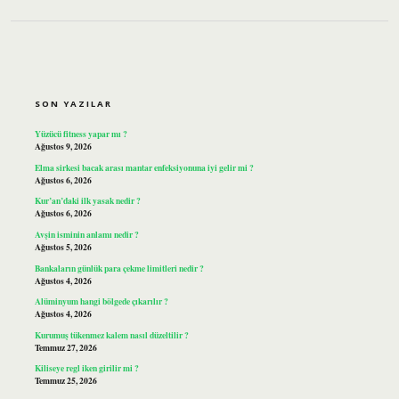
SIDEBAR
SON YAZILAR
Yüzücü fitness yapar mı ?
Ağustos 9, 2026
Elma sirkesi bacak arası mantar enfeksiyonuna iyi gelir mi ?
Ağustos 6, 2026
Kur’an’daki ilk yasak nedir ?
Ağustos 6, 2026
Avşin isminin anlamı nedir ?
Ağustos 5, 2026
Bankaların günlük para çekme limitleri nedir ?
Ağustos 4, 2026
Alüminyum hangi bölgede çıkarılır ?
Ağustos 4, 2026
Kurumuş tükenmez kalem nasıl düzeltilir ?
Temmuz 27, 2026
Kiliseye regl iken girilir mi ?
Temmuz 25, 2026