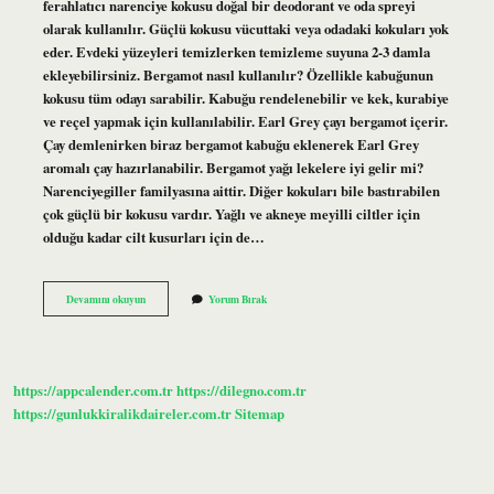
ferahlatıcı narenciye kokusu doğal bir deodorant ve oda spreyi
olarak kullanılır. Güçlü kokusu vücuttaki veya odadaki kokuları yok
eder. Evdeki yüzeyleri temizlerken temizleme suyuna 2-3 damla
ekleyebilirsiniz. Bergamot nasıl kullanılır? Özellikle kabuğunun
kokusu tüm odayı sarabilir. Kabuğu rendelenebilir ve kek, kurabiye
ve reçel yapmak için kullanılabilir. Earl Grey çayı bergamot içerir.
Çay demlenirken biraz bergamot kabuğu eklenerek Earl Grey
aromalı çay hazırlanabilir. Bergamot yağı lekelere iyi gelir mi?
Narenciyegiller familyasına aittir. Diğer kokuları bile bastırabilen
çok güçlü bir kokusu vardır. Yağlı ve akneye meyilli ciltler için
olduğu kadar cilt kusurları için de…
Bergamot
Devamını okuyun
Yorum Bırak
Yağı
Nasıl
Kullanılır
https://appcalender.com.tr
https://dilegno.com.tr
https://gunlukkiralikdaireler.com.tr
Sitemap