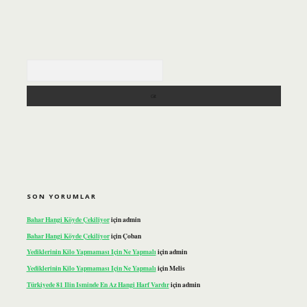
Arama
SON YORUMLAR
Bahar Hangi Köyde Çekiliyor
için
admin
Bahar Hangi Köyde Çekiliyor
için
Çoban
Yediklerinin Kilo Yapmaması Için Ne Yapmalı
için
admin
Yediklerinin Kilo Yapmaması Için Ne Yapmalı
için
Melis
Türkiyede 81 Ilin Isminde En Az Hangi Harf Vardır
için
admin