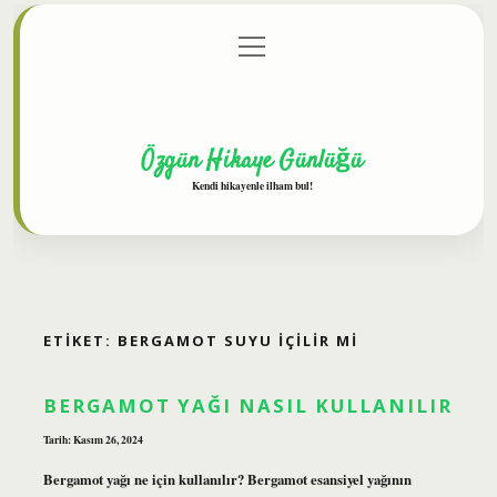
menüyü
Anasayfa
Gizlilik Politikası
Yasal Uyarı
aç
Hakkımızda
Özgün Hikaye Günlüğü
Kendi hikayenle ilham bul!
ETIKET:
BERGAMOT SUYU IÇILIR MI
BERGAMOT YAĞI NASIL KULLANILIR
Tarih: Kasım 26, 2024
Bergamot yağı ne için kullanılır? Bergamot esansiyel yağının