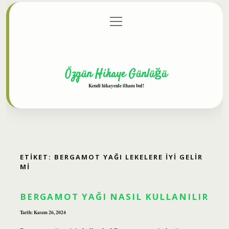
menüyü
Anasayfa
Gizlilik Politikası
Yasal Uyarı
aç
Hakkımızda
Özgün Hikaye Günlüğü
Kendi hikayenle ilham bul!
ETIKET:
BERGAMOT YAĞI LEKELERE IYI GELIR
MI
BERGAMOT YAĞI NASIL KULLANILIR
Tarih: Kasım 26, 2024