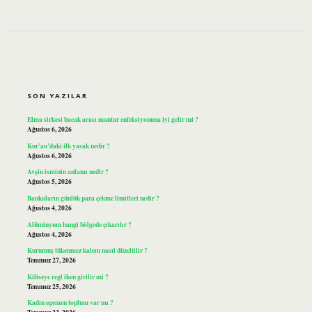
SIDEBAR
SON YAZILAR
Elma sirkesi bacak arası mantar enfeksiyonuna iyi gelir mi ?
Ağustos 6, 2026
Kur’an’daki ilk yasak nedir ?
Ağustos 6, 2026
Avşin isminin anlamı nedir ?
Ağustos 5, 2026
Bankaların günlük para çekme limitleri nedir ?
Ağustos 4, 2026
Alüminyum hangi bölgede çıkarılır ?
Ağustos 4, 2026
Kurumuş tükenmez kalem nasıl düzeltilir ?
Temmuz 27, 2026
Kiliseye regl iken girilir mi ?
Temmuz 25, 2026
Kadın egemen toplum var mı ?