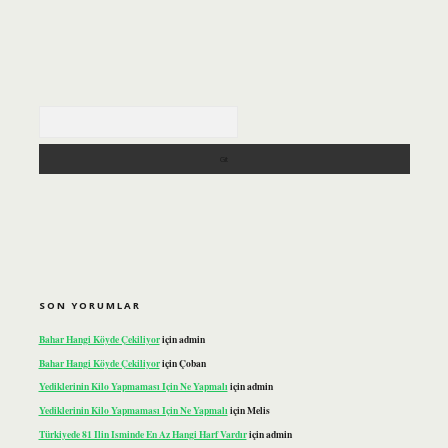
Arama
SON YORUMLAR
Bahar Hangi Köyde Çekiliyor
için
admin
Bahar Hangi Köyde Çekiliyor
için
Çoban
Yediklerinin Kilo Yapmaması Için Ne Yapmalı
için
admin
Yediklerinin Kilo Yapmaması Için Ne Yapmalı
için
Melis
Türkiyede 81 Ilin Isminde En Az Hangi Harf Vardır
için
admin