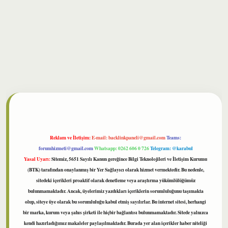
bet
Reklam ve İletişim:
E-mail:
backlinkpaneli@gmail.com
Teams:
forumhizmeti@gmail.com
Whatsapp: 0262 606 0 726
Telegram: @karabul
Yasal Uyarı:
Sitemiz, 5651 Sayılı Kanun gereğince Bilgi Teknolojileri ve İletişim Kurumu
(BTK) tarafından onaylanmış bir Yer Sağlayıcı olarak hizmet vermektedir. Bu nedenle,
sitedeki içerikleri proaktif olarak denetleme veya araştırma yükümlülüğümüz
bulunmamaktadır. Ancak, üyelerimiz yazdıkları içeriklerin sorumluluğunu taşımakta
olup, siteye üye olarak bu sorumluluğu kabul etmiş sayılırlar. Bu internet sitesi, herhangi
bir marka, kurum veya şahıs şirketi ile hiçbir bağlantısı bulunmamaktadır. Sitede yalnızca
kendi hazırladığımız makaleler paylaşılmaktadır. Burada yer alan içerikler haber niteliği