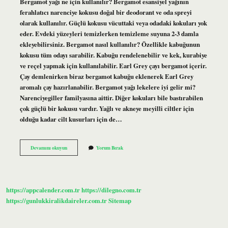
Bergamot yağı ne için kullanılır? Bergamot esansiyel yağının
ferahlatıcı narenciye kokusu doğal bir deodorant ve oda spreyi
olarak kullanılır. Güçlü kokusu vücuttaki veya odadaki kokuları yok
eder. Evdeki yüzeyleri temizlerken temizleme suyuna 2-3 damla
ekleyebilirsiniz. Bergamot nasıl kullanılır? Özellikle kabuğunun
kokusu tüm odayı sarabilir. Kabuğu rendelenebilir ve kek, kurabiye
ve reçel yapmak için kullanılabilir. Earl Grey çayı bergamot içerir.
Çay demlenirken biraz bergamot kabuğu eklenerek Earl Grey
aromalı çay hazırlanabilir. Bergamot yağı lekelere iyi gelir mi?
Narenciyegiller familyasına aittir. Diğer kokuları bile bastırabilen
çok güçlü bir kokusu vardır. Yağlı ve akneye meyilli ciltler için
olduğu kadar cilt kusurları için de…
Bergamot
Devamını okuyun
Yorum Bırak
Yağı
Nasıl
Kullanılır
https://appcalender.com.tr
https://dilegno.com.tr
https://gunlukkiralikdaireler.com.tr
Sitemap