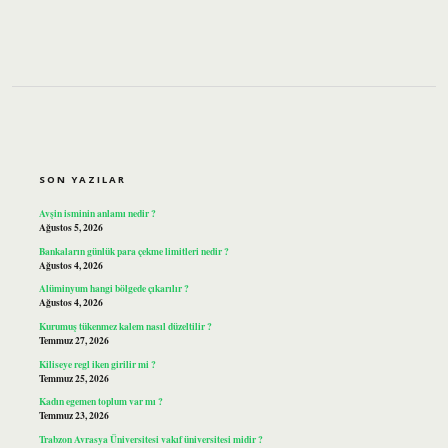
SIDEBAR
SON YAZILAR
Avşin isminin anlamı nedir ?
Ağustos 5, 2026
Bankaların günlük para çekme limitleri nedir ?
Ağustos 4, 2026
Alüminyum hangi bölgede çıkarılır ?
Ağustos 4, 2026
Kurumuş tükenmez kalem nasıl düzeltilir ?
Temmuz 27, 2026
Kiliseye regl iken girilir mi ?
Temmuz 25, 2026
Kadın egemen toplum var mı ?
Temmuz 23, 2026
Trabzon Avrasya Üniversitesi vakıf üniversitesi midir ?