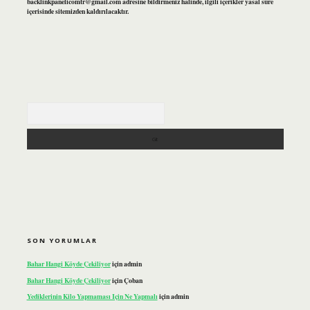
backlinkpanelicomtr@gmail.com
adresine bildirmeniz halinde, ilgili içerikler yasal süre
içerisinde sitemizden kaldırılacaktır.
Arama
SON YORUMLAR
Bahar Hangi Köyde Çekiliyor
için
admin
Bahar Hangi Köyde Çekiliyor
için
Çoban
Yediklerinin Kilo Yapmaması Için Ne Yapmalı
için
admin