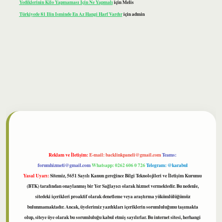
Yediklerinin Kilo Yapmaması Için Ne Yapmalı
için
Melis
Türkiyede 81 Ilin Isminde En Az Hangi Harf Vardır
için
admin
lbet
Reklam ve İletişim:
E-mail:
backlinkpaneli@gmail.com
Teams:
forumhizmeti@gmail.com
Whatsapp: 0262 606 0 726
Telegram: @karabul
Yasal Uyarı:
Sitemiz, 5651 Sayılı Kanun gereğince Bilgi Teknolojileri ve İletişim Kurumu
(BTK) tarafından onaylanmış bir Yer Sağlayıcı olarak hizmet vermektedir. Bu nedenle,
sitedeki içerikleri proaktif olarak denetleme veya araştırma yükümlülüğümüz
bulunmamaktadır. Ancak, üyelerimiz yazdıkları içeriklerin sorumluluğunu taşımakta
olup, siteye üye olarak bu sorumluluğu kabul etmiş sayılırlar. Bu internet sitesi, herhangi