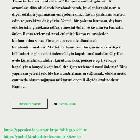
Tavan terlemesi nasıl önlenir? Banyo ve mutfak gibi nemli
ortamları düzenli olarak havalandırarak, bu alanlardaki nemin
diğer odalara yayılmasını önleyebilirsiniz. Tavan yalıtımını kontrol
edin ve gerekirse değiştirin. Yeterli bir yalıtım katmanı, dış hava
etkilerinin iç mekana nüfuz etmesini önler ve tavanın terlemesini
önler. Banyo terlemesi nasıl önlenir? Banyo ve tuvaletler
kullanımdan sonra Pimapen pencere kullanılarak
havalandırılmalıdır. Mutfak ve banyo kapıları, nemin evin diğer
bölümlerine girmesini önlemek için kapalı tutulmalıdır. Giysiler
evde kurutulmamalıdır; kurutulacaksa, pencere açık ve kapı
kapalıyken banyoda yapılmalıdır. Çatı terlemesi nasıl önlenir? Bina
yapınızın yeterli şekilde havalandırılmasını sağlamak, oluklu metal
çatınızda oluşan yoğuşma miktarını önemli ölçüde azaltacaktır.
Bunu…
Banyo
Devamını okuyun
Yorum Bırak
Tavanı
Neden
Terleme
Yapar
https://appcalender.com.tr
https://dilegno.com.tr
https://gunlukkiralikdaireler.com.tr
Sitemap