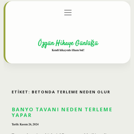
menüyü
Anasayfa
Gizlilik Politikası
Yasal Uyarı
aç
Hakkımızda
Özgün Hikaye Günlüğü
Kendi hikayenle ilham bul!
ETIKET:
BETONDA TERLEME NEDEN OLUR
BANYO TAVANI NEDEN TERLEME
YAPAR
Tarih: Kasım 26, 2024