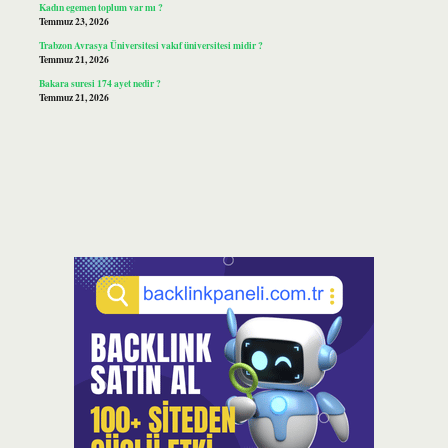
Kadın egemen toplum var mı ?
Temmuz 23, 2026
Trabzon Avrasya Üniversitesi vakıf üniversitesi midir ?
Temmuz 21, 2026
Bakara suresi 174 ayet nedir ?
Temmuz 21, 2026