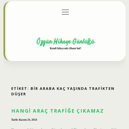
menüyü
Anasayfa
Gizlilik Politikası
Yasal Uyarı
aç
Hakkımızda
Özgün Hikaye Günlüğü
Kendi hikayenle ilham bul!
ETIKET:
BIR ARABA KAÇ YAŞINDA TRAFIKTEN
DÜŞER
HANGI ARAÇ TRAFIĞE ÇIKAMAZ
Tarih: Kasım 26, 2024