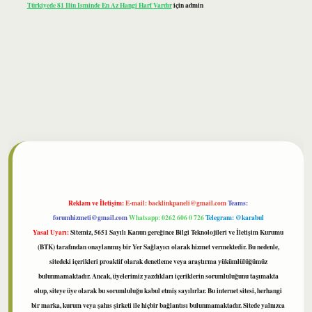
Türkiyede 81 Ilin Isminde En Az Hangi Harf Vardır
için
admin
bet
Reklam ve İletişim:
E-mail:
backlinkpaneli@gmail.com
Teams:
forumhizmeti@gmail.com
Whatsapp: 0262 606 0 726
Telegram: @karabul
Yasal Uyarı:
Sitemiz, 5651 Sayılı Kanun gereğince Bilgi Teknolojileri ve İletişim Kurumu
(BTK) tarafından onaylanmış bir Yer Sağlayıcı olarak hizmet vermektedir. Bu nedenle,
sitedeki içerikleri proaktif olarak denetleme veya araştırma yükümlülüğümüz
bulunmamaktadır. Ancak, üyelerimiz yazdıkları içeriklerin sorumluluğunu taşımakta
olup, siteye üye olarak bu sorumluluğu kabul etmiş sayılırlar. Bu internet sitesi, herhangi
bir marka, kurum veya şahıs şirketi ile hiçbir bağlantısı bulunmamaktadır. Sitede yalnızca