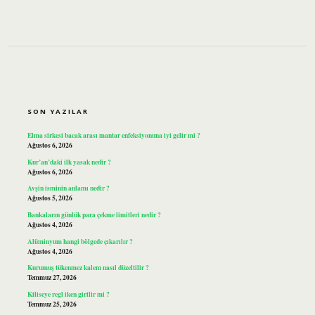
SIDEBAR
SON YAZILAR
Elma sirkesi bacak arası mantar enfeksiyonuna iyi gelir mi ?
Ağustos 6, 2026
Kur’an’daki ilk yasak nedir ?
Ağustos 6, 2026
Avşin isminin anlamı nedir ?
Ağustos 5, 2026
Bankaların günlük para çekme limitleri nedir ?
Ağustos 4, 2026
Alüminyum hangi bölgede çıkarılır ?
Ağustos 4, 2026
Kurumuş tükenmez kalem nasıl düzeltilir ?
Temmuz 27, 2026
Kiliseye regl iken girilir mi ?
Temmuz 25, 2026