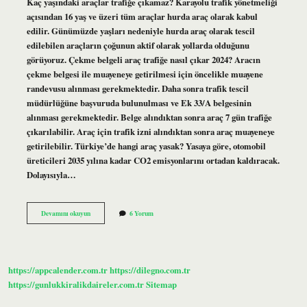
Kaç yaşındaki araçlar trafiğe çıkamaz? Karayolu trafik yönetmeliği
açısından 16 yaş ve üzeri tüm araçlar hurda araç olarak kabul
edilir. Günümüzde yaşları nedeniyle hurda araç olarak tescil
edilebilen araçların çoğunun aktif olarak yollarda olduğunu
görüyoruz. Çekme belgeli araç trafiğe nasıl çıkar 2024? Aracın
çekme belgesi ile muayeneye getirilmesi için öncelikle muayene
randevusu alınması gerekmektedir. Daha sonra trafik tescil
müdürlüğüne başvuruda bulunulması ve Ek 33/A belgesinin
alınması gerekmektedir. Belge alındıktan sonra araç 7 gün trafiğe
çıkarılabilir. Araç için trafik izni alındıktan sonra araç muayeneye
getirilebilir. Türkiye’de hangi araç yasak? Yasaya göre, otomobil
üreticileri 2035 yılına kadar CO2 emisyonlarını ortadan kaldıracak.
Dolayısıyla…
Hangi
Devamını okuyun
6 Yorum
Araç
Trafiğe
Çıkamaz
https://appcalender.com.tr
https://dilegno.com.tr
https://gunlukkiralikdaireler.com.tr
Sitemap