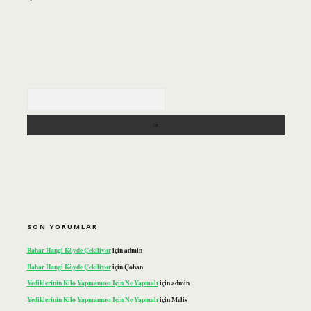
Arama
SON YORUMLAR
Bahar Hangi Köyde Çekiliyor
için
admin
Bahar Hangi Köyde Çekiliyor
için
Çoban
Yediklerinin Kilo Yapmaması Için Ne Yapmalı
için
admin
Yediklerinin Kilo Yapmaması Için Ne Yapmalı
için
Melis