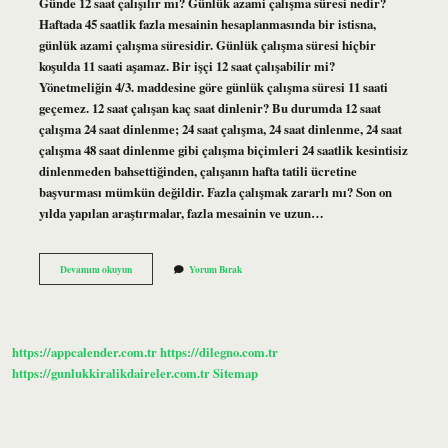
Günde 12 saat çalışılır mı? Günlük azami çalışma süresi nedir?
Haftada 45 saatlik fazla mesainin hesaplanmasında bir istisna,
günlük azami çalışma süresidir. Günlük çalışma süresi hiçbir
koşulda 11 saati aşamaz. Bir işçi 12 saat çalışabilir mi?
Yönetmeliğin 4/3. maddesine göre günlük çalışma süresi 11 saati
geçemez. 12 saat çalışan kaç saat dinlenir? Bu durumda 12 saat
çalışma 24 saat dinlenme; 24 saat çalışma, 24 saat dinlenme, 24 saat
çalışma 48 saat dinlenme gibi çalışma biçimleri 24 saatlik kesintisiz
dinlenmeden bahsettiğinden, çalışanın hafta tatili ücretine
başvurması mümkün değildir. Fazla çalışmak zararlı mı? Son on
yılda yapılan araştırmalar, fazla mesainin ve uzun…
12
Devamını okuyun
Yorum Bırak
Saat
Çalışmak
Zararlı
Mı
https://appcalender.com.tr
https://dilegno.com.tr
https://gunlukkiralikdaireler.com.tr
Sitemap