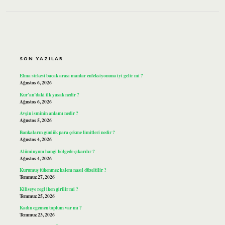
SIDEBAR
SON YAZILAR
Elma sirkesi bacak arası mantar enfeksiyonuna iyi gelir mi ?
Ağustos 6, 2026
Kur’an’daki ilk yasak nedir ?
Ağustos 6, 2026
Avşin isminin anlamı nedir ?
Ağustos 5, 2026
Bankaların günlük para çekme limitleri nedir ?
Ağustos 4, 2026
Alüminyum hangi bölgede çıkarılır ?
Ağustos 4, 2026
Kurumuş tükenmez kalem nasıl düzeltilir ?
Temmuz 27, 2026
Kiliseye regl iken girilir mi ?
Temmuz 25, 2026
Kadın egemen toplum var mı ?
Temmuz 23, 2026