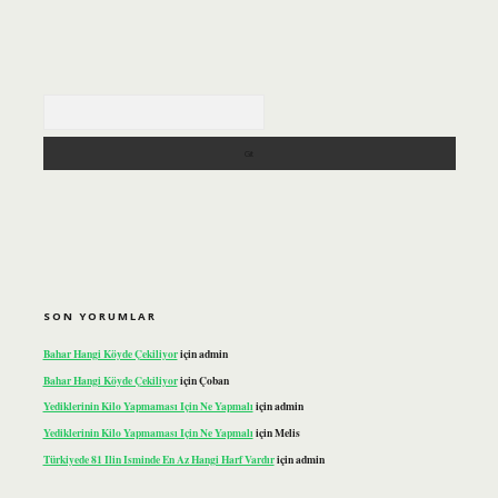
Arama
SON YORUMLAR
Bahar Hangi Köyde Çekiliyor
için
admin
Bahar Hangi Köyde Çekiliyor
için
Çoban
Yediklerinin Kilo Yapmaması Için Ne Yapmalı
için
admin
Yediklerinin Kilo Yapmaması Için Ne Yapmalı
için
Melis
Türkiyede 81 Ilin Isminde En Az Hangi Harf Vardır
için
admin