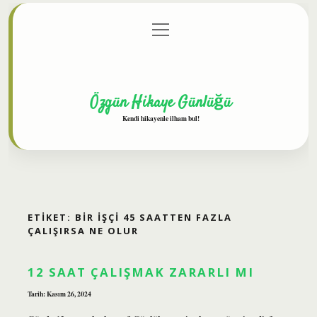
menüyü
Anasayfa
Gizlilik Politikası
Yasal Uyarı
aç
Hakkımızda
Özgün Hikaye Günlüğü
Kendi hikayenle ilham bul!
ETIKET:
BIR IŞÇI 45 SAATTEN FAZLA
ÇALIŞIRSA NE OLUR
12 SAAT ÇALIŞMAK ZARARLI MI
Tarih: Kasım 26, 2024