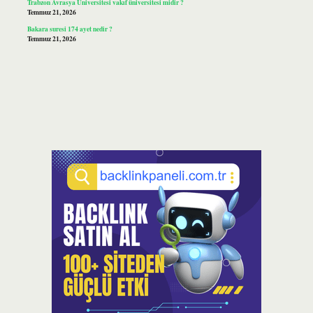
Trabzon Avrasya Üniversitesi vakıf üniversitesi midir ?
Temmuz 21, 2026
Bakara suresi 174 ayet nedir ?
Temmuz 21, 2026