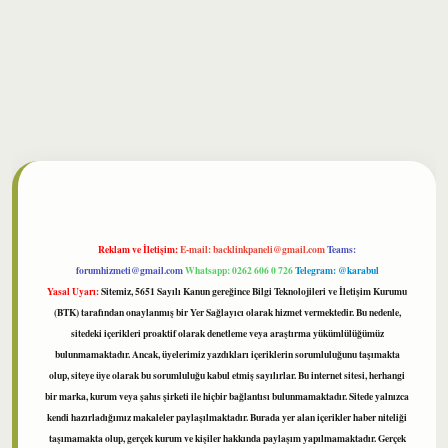
lbet
Reklam ve İletişim:
E-mail:
backlinkpaneli@gmail.com
Teams:
forumhizmeti@gmail.com
Whatsapp: 0262 606 0 726
Telegram: @karabul
Yasal Uyarı:
Sitemiz, 5651 Sayılı Kanun gereğince Bilgi Teknolojileri ve İletişim Kurumu
(BTK) tarafından onaylanmış bir Yer Sağlayıcı olarak hizmet vermektedir. Bu nedenle,
sitedeki içerikleri proaktif olarak denetleme veya araştırma yükümlülüğümüz
bulunmamaktadır. Ancak, üyelerimiz yazdıkları içeriklerin sorumluluğunu taşımakta
olup, siteye üye olarak bu sorumluluğu kabul etmiş sayılırlar. Bu internet sitesi, herhangi
bir marka, kurum veya şahıs şirketi ile hiçbir bağlantısı bulunmamaktadır. Sitede yalnızca
kendi hazırladığımız makaleler paylaşılmaktadır. Burada yer alan içerikler haber niteliği
taşımamakta olup, gerçek kurum ve kişiler hakkında paylaşım yapılmamaktadır. Gerçek