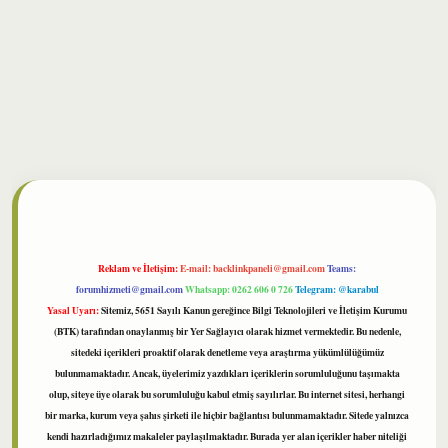
lbet
Reklam ve İletişim:
E-mail:
backlinkpaneli@gmail.com
Teams:
forumhizmeti@gmail.com
Whatsapp: 0262 606 0 726
Telegram: @karabul
Yasal Uyarı:
Sitemiz, 5651 Sayılı Kanun gereğince Bilgi Teknolojileri ve İletişim Kurumu
(BTK) tarafından onaylanmış bir Yer Sağlayıcı olarak hizmet vermektedir. Bu nedenle,
sitedeki içerikleri proaktif olarak denetleme veya araştırma yükümlülüğümüz
bulunmamaktadır. Ancak, üyelerimiz yazdıkları içeriklerin sorumluluğunu taşımakta
olup, siteye üye olarak bu sorumluluğu kabul etmiş sayılırlar. Bu internet sitesi, herhangi
bir marka, kurum veya şahıs şirketi ile hiçbir bağlantısı bulunmamaktadır. Sitede yalnızca
kendi hazırladığımız makaleler paylaşılmaktadır. Burada yer alan içerikler haber niteliği