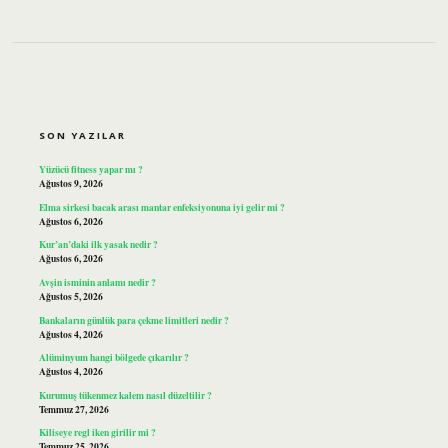
SIDEBAR
SON YAZILAR
Yüzücü fitness yapar mı ?
Ağustos 9, 2026
Elma sirkesi bacak arası mantar enfeksiyonuna iyi gelir mi ?
Ağustos 6, 2026
Kur’an’daki ilk yasak nedir ?
Ağustos 6, 2026
Avşin isminin anlamı nedir ?
Ağustos 5, 2026
Bankaların günlük para çekme limitleri nedir ?
Ağustos 4, 2026
Alüminyum hangi bölgede çıkarılır ?
Ağustos 4, 2026
Kurumuş tükenmez kalem nasıl düzeltilir ?
Temmuz 27, 2026
Kiliseye regl iken girilir mi ?
Temmuz 25, 2026