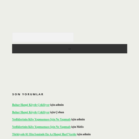
Arama
SON YORUMLAR
Bahar Hangi Köyde Çekiliyor
için
admin
Bahar Hangi Köyde Çekiliyor
için
Çoban
Yediklerinin Kilo Yapmaması Için Ne Yapmalı
için
admin
Yediklerinin Kilo Yapmaması Için Ne Yapmalı
için
Melis
Türkiyede 81 Ilin Isminde En Az Hangi Harf Vardır
için
admin