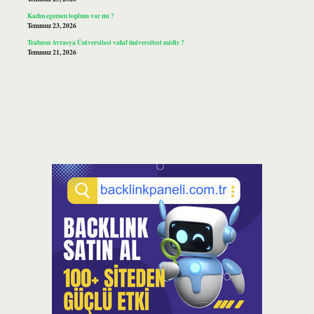
Kadın egemen toplum var mı ?
Temmuz 23, 2026
Trabzon Avrasya Üniversitesi vakıf üniversitesi midir ?
Temmuz 21, 2026