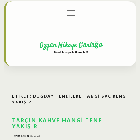
menüyü
Anasayfa
Gizlilik Politikası
Yasal Uyarı
aç
Hakkımızda
Özgün Hikaye Günlüğü
Kendi hikayenle ilham bul!
ETIKET:
BUĞDAY TENLILERE HANGI SAÇ RENGI
YAKIŞIR
TARÇIN KAHVE HANGI TENE
YAKIŞIR
Tarih: Kasım 26, 2024