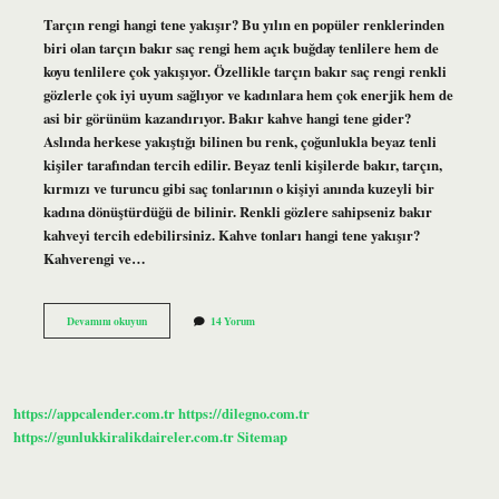
Tarçın rengi hangi tene yakışır? Bu yılın en popüler renklerinden
biri olan tarçın bakır saç rengi hem açık buğday tenlilere hem de
koyu tenlilere çok yakışıyor. Özellikle tarçın bakır saç rengi renkli
gözlerle çok iyi uyum sağlıyor ve kadınlara hem çok enerjik hem de
asi bir görünüm kazandırıyor. Bakır kahve hangi tene gider?
Aslında herkese yakıştığı bilinen bu renk, çoğunlukla beyaz tenli
kişiler tarafından tercih edilir. Beyaz tenli kişilerde bakır, tarçın,
kırmızı ve turuncu gibi saç tonlarının o kişiyi anında kuzeyli bir
kadına dönüştürdüğü de bilinir. Renkli gözlere sahipseniz bakır
kahveyi tercih edebilirsiniz. Kahve tonları hangi tene yakışır?
Kahverengi ve…
Tarçın
Devamını okuyun
14 Yorum
Kahve
Hangi
Tene
Yakışır
https://appcalender.com.tr
https://dilegno.com.tr
https://gunlukkiralikdaireler.com.tr
Sitemap