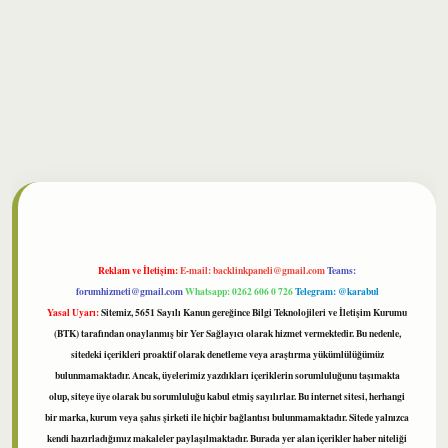
bet
Reklam ve İletişim:
E-mail:
backlinkpaneli@gmail.com
Teams:
forumhizmeti@gmail.com
Whatsapp: 0262 606 0 726
Telegram: @karabul
Yasal Uyarı:
Sitemiz, 5651 Sayılı Kanun gereğince Bilgi Teknolojileri ve İletişim Kurumu
(BTK) tarafından onaylanmış bir Yer Sağlayıcı olarak hizmet vermektedir. Bu nedenle,
sitedeki içerikleri proaktif olarak denetleme veya araştırma yükümlülüğümüz
bulunmamaktadır. Ancak, üyelerimiz yazdıkları içeriklerin sorumluluğunu taşımakta
olup, siteye üye olarak bu sorumluluğu kabul etmiş sayılırlar. Bu internet sitesi, herhangi
bir marka, kurum veya şahıs şirketi ile hiçbir bağlantısı bulunmamaktadır. Sitede yalnızca
kendi hazırladığımız makaleler paylaşılmaktadır. Burada yer alan içerikler haber niteliği