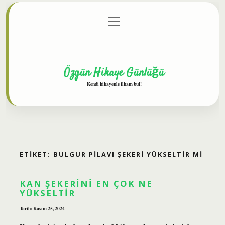
menüyü
Anasayfa
Gizlilik Politikası
Yasal Uyarı
aç
Hakkımızda
Özgün Hikaye Günlüğü
Kendi hikayenle ilham bul!
ETIKET:
BULGUR PILAVI ŞEKERI YÜKSELTIR MI
KAN ŞEKERINI EN ÇOK NE
YÜKSELTIR
Tarih: Kasım 25, 2024