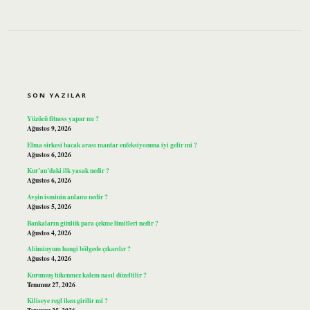
SIDEBAR
SON YAZILAR
Yüzücü fitness yapar mı ?
Ağustos 9, 2026
Elma sirkesi bacak arası mantar enfeksiyonuna iyi gelir mi ?
Ağustos 6, 2026
Kur’an’daki ilk yasak nedir ?
Ağustos 6, 2026
Avşin isminin anlamı nedir ?
Ağustos 5, 2026
Bankaların günlük para çekme limitleri nedir ?
Ağustos 4, 2026
Alüminyum hangi bölgede çıkarılır ?
Ağustos 4, 2026
Kurumuş tükenmez kalem nasıl düzeltilir ?
Temmuz 27, 2026
Kiliseye regl iken girilir mi ?