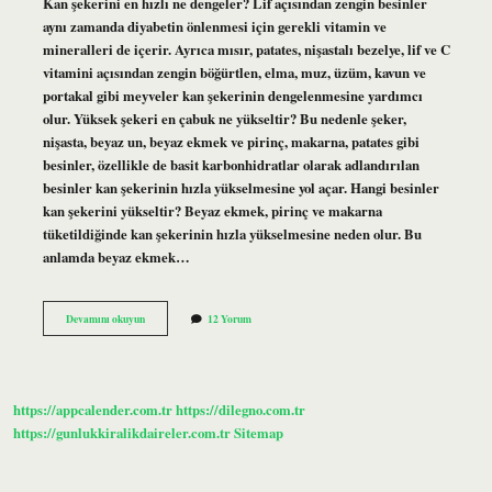
Kan şekerini en hızlı ne dengeler? Lif açısından zengin besinler
aynı zamanda diyabetin önlenmesi için gerekli vitamin ve
mineralleri de içerir. Ayrıca mısır, patates, nişastalı bezelye, lif ve C
vitamini açısından zengin böğürtlen, elma, muz, üzüm, kavun ve
portakal gibi meyveler kan şekerinin dengelenmesine yardımcı
olur. Yüksek şekeri en çabuk ne yükseltir? Bu nedenle şeker,
nişasta, beyaz un, beyaz ekmek ve pirinç, makarna, patates gibi
besinler, özellikle de basit karbonhidratlar olarak adlandırılan
besinler kan şekerinin hızla yükselmesine yol açar. Hangi besinler
kan şekerini yükseltir? Beyaz ekmek, pirinç ve makarna
tüketildiğinde kan şekerinin hızla yükselmesine neden olur. Bu
anlamda beyaz ekmek…
Kan
Devamını okuyun
12 Yorum
Şekerini
En
Çok
Ne
Yükseltir
https://appcalender.com.tr
https://dilegno.com.tr
https://gunlukkiralikdaireler.com.tr
Sitemap