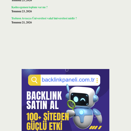
Temmuz 25, 2026
Kadın egemen toplum var mı ?
Temmuz 23, 2026
Trabzon Avrasya Üniversitesi vakıf üniversitesi midir ?
Temmuz 21, 2026