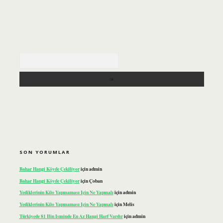
Arama
SON YORUMLAR
Bahar Hangi Köyde Çekiliyor
için
admin
Bahar Hangi Köyde Çekiliyor
için
Çoban
Yediklerinin Kilo Yapmaması Için Ne Yapmalı
için
admin
Yediklerinin Kilo Yapmaması Için Ne Yapmalı
için
Melis
Türkiyede 81 Ilin Isminde En Az Hangi Harf Vardır
için
admin