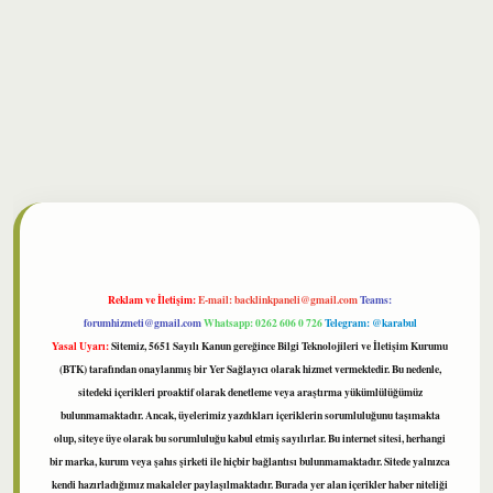
bet
Reklam ve İletişim:
E-mail:
backlinkpaneli@gmail.com
Teams:
forumhizmeti@gmail.com
Whatsapp: 0262 606 0 726
Telegram: @karabul
Yasal Uyarı:
Sitemiz, 5651 Sayılı Kanun gereğince Bilgi Teknolojileri ve İletişim Kurumu
(BTK) tarafından onaylanmış bir Yer Sağlayıcı olarak hizmet vermektedir. Bu nedenle,
sitedeki içerikleri proaktif olarak denetleme veya araştırma yükümlülüğümüz
bulunmamaktadır. Ancak, üyelerimiz yazdıkları içeriklerin sorumluluğunu taşımakta
olup, siteye üye olarak bu sorumluluğu kabul etmiş sayılırlar. Bu internet sitesi, herhangi
bir marka, kurum veya şahıs şirketi ile hiçbir bağlantısı bulunmamaktadır. Sitede yalnızca
kendi hazırladığımız makaleler paylaşılmaktadır. Burada yer alan içerikler haber niteliği