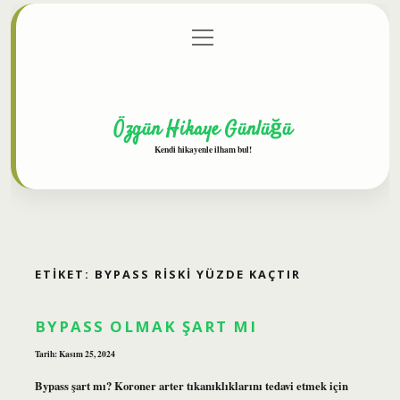
menüyü
Anasayfa
Gizlilik Politikası
Yasal Uyarı
aç
Hakkımızda
Özgün Hikaye Günlüğü
Kendi hikayenle ilham bul!
ETIKET:
BYPASS RISKI YÜZDE KAÇTIR
BYPASS OLMAK ŞART MI
Tarih: Kasım 25, 2024
Bypass şart mı? Koroner arter tıkanıklıklarını tedavi etmek için