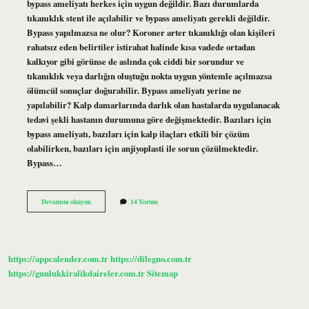
bypass ameliyatı herkes için uygun değildir. Bazı durumlarda
tıkanıklık stent ile açılabilir ve bypass ameliyatı gerekli değildir.
Bypass yapılmazsa ne olur? Koroner arter tıkanıklığı olan kişileri
rahatsız eden belirtiler istirahat halinde kısa vadede ortadan
kalkıyor gibi görünse de aslında çok ciddi bir sorundur ve
tıkanıklık veya darlığın oluştuğu nokta uygun yöntemle açılmazsa
ölümcül sonuçlar doğurabilir. Bypass ameliyatı yerine ne
yapılabilir? Kalp damarlarında darlık olan hastalarda uygulanacak
tedavi şekli hastanın durumuna göre değişmektedir. Bazıları için
bypass ameliyatı, bazıları için kalp ilaçları etkili bir çözüm
olabilirken, bazıları için anjiyoplasti ile sorun çözülmektedir.
Bypass…
Bypass
Devamını okuyun
14 Yorum
Olmak
Şart
Mı
https://appcalender.com.tr
https://dilegno.com.tr
https://gunlukkiralikdaireler.com.tr
Sitemap