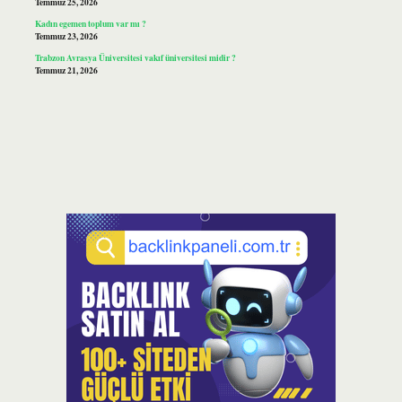
Temmuz 25, 2026
Kadın egemen toplum var mı ?
Temmuz 23, 2026
Trabzon Avrasya Üniversitesi vakıf üniversitesi midir ?
Temmuz 21, 2026