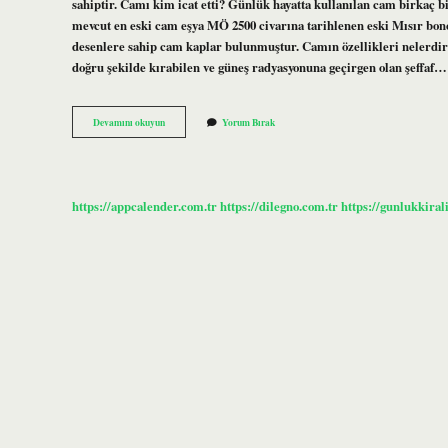
sahiptir. Camı kim icat etti? Günlük hayatta kullanılan cam birkaç b
mevcut en eski cam eşya MÖ 2500 civarına tarihlenen eski Mısır bon
desenlere sahip cam kaplar bulunmuştur. Camın özellikleri nelerdir? 
doğru şekilde kırabilen ve güneş radyasyonuna geçirgen olan şeffaf…
Camı
Devamını okuyun
Yorum Bırak
Ne
Işe
Yarar
https://appcalender.com.tr
https://dilegno.com.tr
https://gunlukkiral