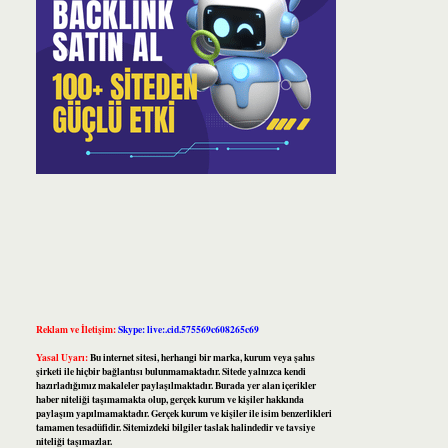
Reklam ve İletişim:
Skype: live:.cid.575569c608265c69
Yasal Uyarı:
Bu internet sitesi, herhangi bir marka, kurum veya şahıs
şirketi ile hiçbir bağlantısı bulunmamaktadır. Sitede yalnızca kendi
hazırladığımız makaleler paylaşılmaktadır. Burada yer alan içerikler
haber niteliği taşımamakta olup, gerçek kurum ve kişiler hakkında
paylaşım yapılmamaktadır. Gerçek kurum ve kişiler ile isim benzerlikleri
tamamen tesadüfidir. Sitemizdeki bilgiler taslak halindedir ve tavsiye
niteliği taşımazlar.