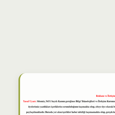
Reklam ve İletişi
Yasal Uyarı:
Sitemiz, 5651 Sayılı Kanun gereğince Bilgi Teknolojileri ve İletişim Kuru
üyelerimiz yazdıkları içeriklerin sorumluluğunu taşımakta olup, siteye üye olarak bu
paylaşılmaktadır. Burada yer alan içerikler haber niteliği taşımamakta olup, gerçek 