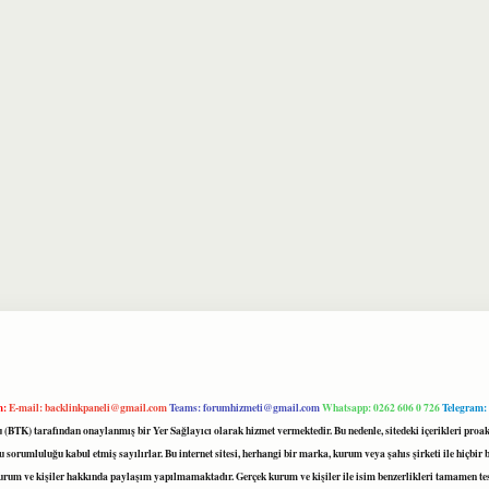
m:
E-mail:
backlinkpaneli@gmail.com
Teams:
forumhizmeti@gmail.com
Whatsapp: 0262 606 0 726
Telegram:
mu (BTK) tarafından onaylanmış bir Yer Sağlayıcı olarak hizmet vermektedir. Bu nedenle, sitedeki içerikleri 
 sorumluluğu kabul etmiş sayılırlar. Bu internet sitesi, herhangi bir marka, kurum veya şahıs şirketi ile hiçbi
kurum ve kişiler hakkında paylaşım yapılmamaktadır. Gerçek kurum ve kişiler ile isim benzerlikleri tamamen te