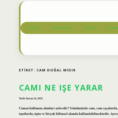
Anasayfa
Gizlilik Politikası
Yasal Uyarı
Hakkım
ETIKET:
CAM DOĞAL MIDIR
CAMI NE IŞE YARAR
Tarih: Kasım 26, 2024
Camın kullanım alanları nelerdir? Günümüzde cam, cam eşyalarda, a
taşıtlarda, tıpta ve birçok bilimsel alanda kullanılabilmektedir. Ay