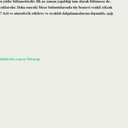
in yıldır bilinmektedir. İlk ne zaman yapıldığı tam olarak bilinmese de,
cuklarıdır. Daha sonraki Mısır buluntularında tüy benzeri renkli zikzak
Asit ve atmosferik etkilere ve sıcaklık dalgalanmalarına dayanıklı, ışığı
ikdaireler.com.tr
Sitemap