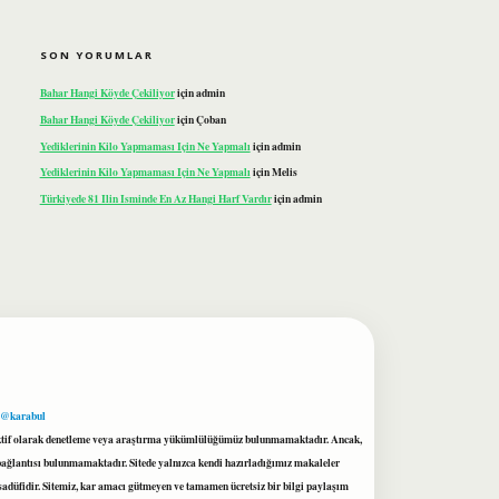
SON YORUMLAR
Bahar Hangi Köyde Çekiliyor
için
admin
Bahar Hangi Köyde Çekiliyor
için
Çoban
Yediklerinin Kilo Yapmaması Için Ne Yapmalı
için
admin
Yediklerinin Kilo Yapmaması Için Ne Yapmalı
için
Melis
Türkiyede 81 Ilin Isminde En Az Hangi Harf Vardır
için
admin
 @karabul
proaktif olarak denetleme veya araştırma yükümlülüğümüz bulunmamaktadır. Ancak,
r bağlantısı bulunmamaktadır. Sitede yalnızca kendi hazırladığımız makaleler
sadüfidir. Sitemiz, kar amacı gütmeyen ve tamamen ücretsiz bir bilgi paylaşım