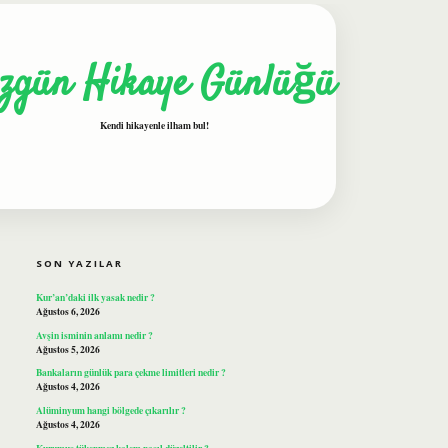
zgün Hikaye Günlüğü
Kendi hikayenle ilham bul!
SIDEBAR
ilbet
SON YAZILAR
Kur’an’daki ilk yasak nedir ?
Ağustos 6, 2026
Avşin isminin anlamı nedir ?
Ağustos 5, 2026
Bankaların günlük para çekme limitleri nedir ?
Ağustos 4, 2026
Alüminyum hangi bölgede çıkarılır ?
Ağustos 4, 2026
Kurumuş tükenmez kalem nasıl düzeltilir ?